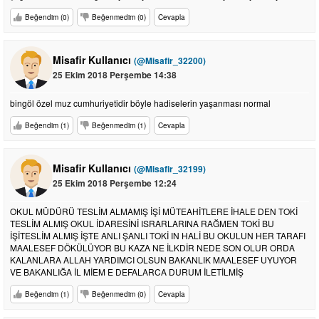
Beğendim (0)
Beğenmedim (0)
Cevapla
Misafir Kullanıcı
(@Misafir_32200)
25 Ekim 2018 Perşembe 14:38
bingöl özel muz cumhuriyetidir böyle hadiselerin yaşanması normal
Beğendim (1)
Beğenmedim (1)
Cevapla
Misafir Kullanıcı
(@Misafir_32199)
25 Ekim 2018 Perşembe 12:24
OKUL MÜDÜRÜ TESLİM ALMAMIŞ İŞİ MÜTEAHİTLERE İHALE DEN TOKİ
TESLİM ALMIŞ OKUL İDARESİNİ ISRARLARINA RAĞMEN TOKİ BU
İŞİTESLİM ALMIŞ İŞTE ANLI ŞANLI TOKİ IN HALİ BU OKULUN HER TARAFI
MAALESEF DÖKÜLÜYOR BU KAZA NE İLKDİR NEDE SON OLUR ORDA
KALANLARA ALLAH YARDIMCI OLSUN BAKANLIK MAALESEF UYUYOR
VE BAKANLIĞA İL MİEM E DEFALARCA DURUM İLETİLMİŞ
Beğendim (1)
Beğenmedim (0)
Cevapla