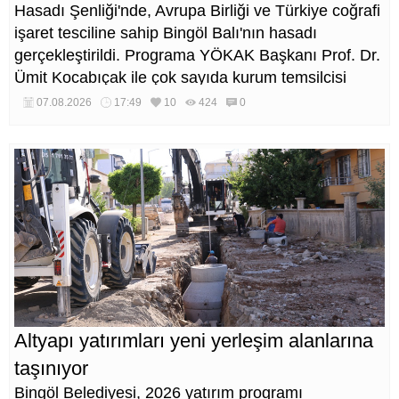
Hasadı Şenliği'nde, Avrupa Birliği ve Türkiye coğrafi
işaret tesciline sahip Bingöl Balı'nın hasadı
gerçekleştirildi. Programa YÖKAK Başkanı Prof. Dr.
Ümit Kocabıçak ile çok sayıda kurum temsilcisi
katıldı.
07.08.2026
17:49
10
424
0
Altyapı yatırımları yeni yerleşim alanlarına
taşınıyor
Bingöl Belediyesi, 2026 yatırım programı