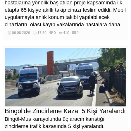
hastalarına yönelik başlatılan proje kapsamında ilk
etapta 65 kişiye akıllı takip cihazı teslim edildi. Mobil
uygulamayla anlık konum takibi yapılabilecek
cihazların, olası kayıp vakalarında hastalara daha
kısa sürede ulaşılmasını sağlaması hedefleniyor.
06.08.2026
17:39
0
410
0
Bingöl'de Zincirleme Kaza: 5 Kişi Yaralandı
Bingöl-Muş karayolunda üç aracın karıştığı
zincirleme trafik kazasında 5 kişi yaralandı.