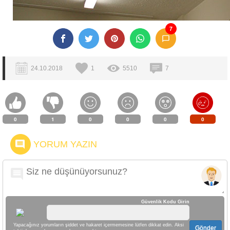
7
24.10.2018
1
5510
7
0
1
0
0
0
0
YORUM YAZIN
Güvenlik Kodu Girin
Yapacağınız yorumların şiddet ve hakaret içermemesine lütfen dikkat edin. Aksi
Gönder