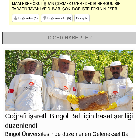
MAALESEF OKUL ŞUAN ÇÖKMEK ÜZEREDEDİR HERGÜN BİR
TARAFIN TAVANI VE DUVARI ÇÖKÜYOR İŞTE TOKİ NİN ESERİ
Beğendim (0)
Beğenmedim (0)
Cevapla
DİĞER HABERLER
Coğrafi işaretli Bingöl Balı için hasat şenliği
düzenlendi
Bingöl Üniversitesi'nde düzenlenen Geleneksel Bal