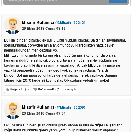
taktirde yorumlarınız onaylanmayacaktır.
Misafir Kullanıcı
(@Misafir_32212)
26 Ekim 2018 Cuma 08:15
Bu işin içinden çıkacak tek suçlu Okul müdürü olacak. Saldırılar, savunmalar,
soruşturmalar, görevden almalar, ömür boyu idarecilikten hatta devlet
memurluğundan men cezaları vb.
Milli Eğitimin dışında bir kurum olsa müdürün amiri konumunda olanlar
hemen müdürüne sahip çıkıp bu alçı tavanının düşmesiyle müdürün ne
bağlantısı olabilir ki diye savunma yaparlardı. Ancak MEB camiasında ne
yazık ki personelini düşünmek değil yok etmek revaçtadır. Yıllardır
Bingöl_Solhan arası yol onlarca defa el değiştirilerek yapılıyor. Sanırım
bitmesi için 2070 hedefini koymuşlar. O kazaların vebali kim şoför!
Beğendim (1)
Beğenmedim (0)
Cevapla
Misafir Kullanıcı
(@Misafir_32209)
26 Ekim 2018 Cuma 07:51
Okul teslim alınırken şuan okulda görev yapan müdür ve diğer çalışanların
çoğu daha bu okulda görev yapmıyordu bilip bilmeden yorum yapmayın