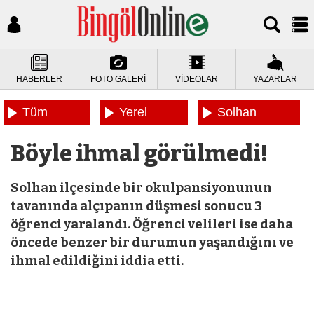
HABERLER
FOTO GALERİ
VİDEOLAR
YAZARLAR
Tüm
Yerel
Solhan
Haberler
Haberler
Haberleri
Böyle ihmal görülmedi!
Solhan ilçesinde bir okulpansiyonunun
tavanında alçıpanın düşmesi sonucu 3
öğrenci yaralandı. Öğrenci velileri ise daha
öncede benzer bir durumun yaşandığını ve
ihmal edildiğini iddia etti.