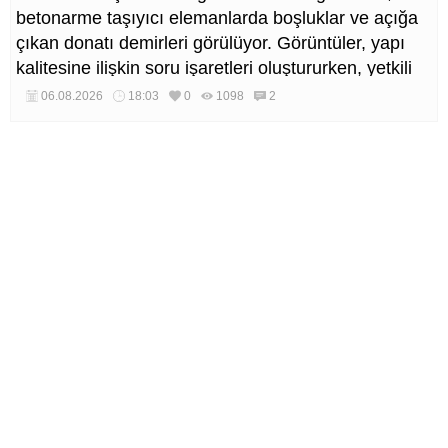
betonarme taşıyıcı elemanlarda boşluklar ve açığa
çıkan donatı demirleri görülüyor. Görüntüler, yapı
kalitesine ilişkin soru işaretleri oluştururken, yetkili
kurumların teknik inceleme yapması çağrısı yapıldı.
06.08.2026
18:03
0
1098
2