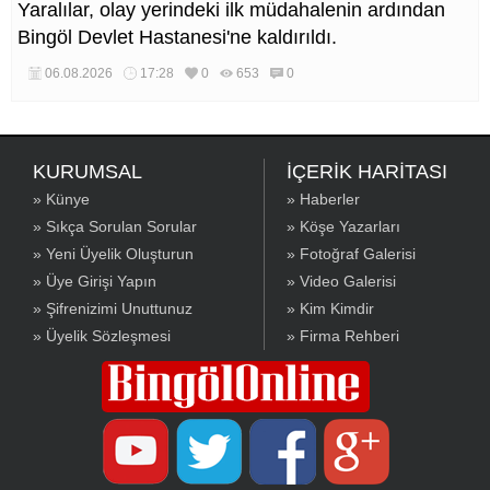
Yaralılar, olay yerindeki ilk müdahalenin ardından
Bingöl Devlet Hastanesi'ne kaldırıldı.
06.08.2026
17:28
0
653
0
KURUMSAL
İÇERİK HARİTASI
» Künye
» Haberler
» Sıkça Sorulan Sorular
» Köşe Yazarları
» Yeni Üyelik Oluşturun
» Fotoğraf Galerisi
» Üye Girişi Yapın
» Video Galerisi
» Şifrenizimi Unuttunuz
» Kim Kimdir
» Üyelik Sözleşmesi
» Firma Rehberi