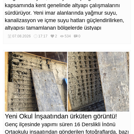
kapsamında kent genelinde altyapı çalışmalarını
sürdürüyor. Yeni imar alanlarında yağmur suyu,
kanalizasyon ve içme suyu hatları güçlendirilirken,
altyapısı tamamlanan bölgelerde üstyapı
düzenlemeleri de eş zamanlı yürütülüyor.
07.08.2026
17:17
2
534
0
Yeni Okul İnşaatından ürküten görüntü!
Genç ilçesinde yapımı süren 16 Derslikli İnönü
Ortaokulu inşaatından gönderilen fotoğraflarda, bazı