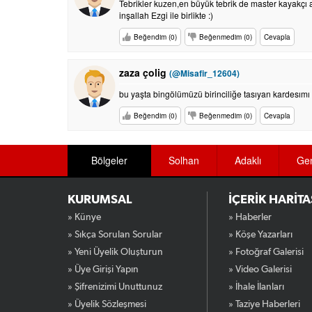
Tebrikler kuzen,en büyük tebrik de master kayakçı ay
inşallah Ezgi ile birlikte :)
Beğendim (0)
Beğenmedim (0)
Cevapla
zaza çolig
(@Misafir_12604)
bu yaşta bingölümüzü birinciliğe tasıyan kardesımı c
Beğendim (0)
Beğenmedim (0)
Cevapla
Bölgeler
Solhan
Adaklı
Ge
KURUMSAL
İÇERİK HARİTA
» Künye
» Haberler
» Sıkça Sorulan Sorular
» Köşe Yazarları
» Yeni Üyelik Oluşturun
» Fotoğraf Galerisi
» Üye Girişi Yapın
» Video Galerisi
» Şifrenizimi Unuttunuz
» İhale İlanları
» Üyelik Sözleşmesi
» Taziye Haberleri