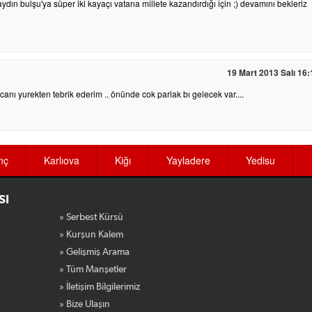
dın bulşu'ya süper iki kayaçı vatana millete kazandırdığı için ;) devamını bekleriz
19 Mart 2013 Salı 16:
anı yurekten tebrik ederim .. önünde cok parlak bı gelecek var....
nç
Karlıova
Kiğı
Yayladere
Yedisu
SI
» Serbest Kürsü
» Kurşun Kalem
» Gelişmiş Arama
» Tüm Manşetler
» İletişim Bilgilerimiz
» Bize Ulaşın