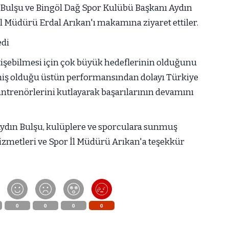
ulşu ve Bingöl Dağ Spor Kulübü Başkanı Aydın
l Müdürü Erdal Arıkan'ı makamına ziyaret ettiler.
edi
işebilmesi için çok büyük hedeflerinin olduğunu
miş olduğu üstün performansından dolayı Türkiye
trenörlerini kutlayarak başarılarının devamını
ydın Bulşu, kulüplere ve sporculara sunmuş
izmetleri ve Spor İl Müdürü Arıkan'a teşekkür
0
0
0
0