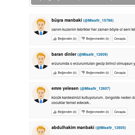
büşra manbaki
(@Misafir_15786)
canım kuzenim tebrikler her zaman böyle ol seni teb
Beğendim (0)
Beğenmedim (0)
Cevapla
baran dinler
(@Misafir_12609)
erzurumda o erzurumluları gecip birinci olmuşsun y
Beğendim (0)
Beğenmedim (0)
Cevapla
emre yelesen
(@Misafir_12607)
kücük kardesimizi kutluyolurum.. bıngolde neden da
cocuklar temsıl edecek..
Beğendim (0)
Beğenmedim (0)
Cevapla
abdulhakim manbaki
(@Misafir_12605)