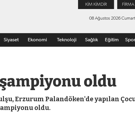
KİM KİMDİR
FİRMA
08 Ağustos 2026 Cumart
Siyaset
Ekonomi
Teknoloji
Sağlık
Eğitim
Spo
e şampiyonu oldu
ulşu, Erzurum Palandöken'de yapılan Çoc
Şampiyonu oldu.