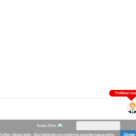
Kodu Girin
ütfen dikkat edin. Aksi taktirde yorumlarınız onaylanmayacaktır.
Gönder