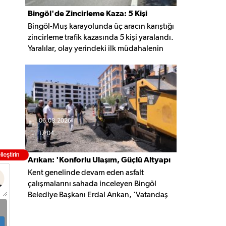
Bingöl'de Zincirleme Kaza: 5 Kişi
Bingöl-Muş karayolunda üç aracın karıştığı
Yaralandı
zincirleme trafik kazasında 5 kişi yaralandı.
Yaralılar, olay yerindeki ilk müdahalenin
ardından Bingöl Devlet Hastanesi'ne
kaldırıldı.
06.08.2026
17:04
Arıkan: 'Konforlu Ulaşım, Güçlü Altyapı
Kent genelinde devam eden asfalt
İçin Çalışıyoruz'
çalışmalarını sahada inceleyen Bingöl
Belediye Başkanı Erdal Arıkan, 'Vatandaş
yapılan çalışmayı değil, o çalışmanın
hayatına kattığı konforu hatırlar' diyerek,