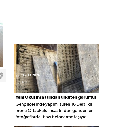
06.08.2026
18:03
Yeni Okul İnşaatından ürküten görüntü!
Genç ilçesinde yapımı süren 16 Derslikli
İnönü Ortaokulu inşaatından gönderilen
fotoğraflarda, bazı betonarme taşıyıcı
elemanlarda boşluklar ve açığa çıkan