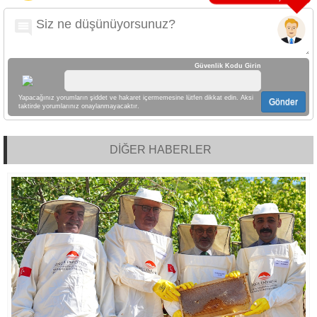
Güvenlik Kodu Girin
Yapacağınız yorumların şiddet ve hakaret içermemesine lütfen dikkat edin. Aksi
Gönder
taktirde yorumlarınız onaylanmayacaktır.
DİĞER HABERLER