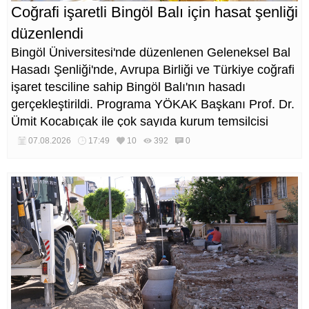
Coğrafi işaretli Bingöl Balı için hasat şenliği
düzenlendi
Bingöl Üniversitesi'nde düzenlenen Geleneksel Bal
Hasadı Şenliği'nde, Avrupa Birliği ve Türkiye coğrafi
işaret tesciline sahip Bingöl Balı'nın hasadı
gerçekleştirildi. Programa YÖKAK Başkanı Prof. Dr.
Ümit Kocabıçak ile çok sayıda kurum temsilcisi
katıldı.
07.08.2026
17:49
10
392
0