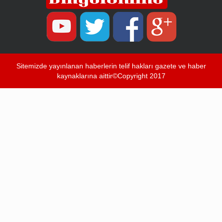
Sitemizde yayınlanan haberlerin telif hakları gazete ve haber
kaynaklarına aittir©Copyright 2017