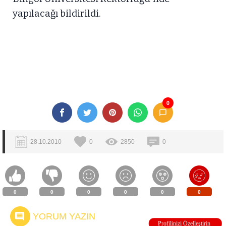
yapılacağı bildirildi.
0
28.10.2010
0
2850
0
0
0
0
0
0
0
YORUM YAZIN