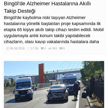
Bingöl'de Alzheimer Hastalarına Akıllı
Takip Desteği
Bingöl'de kaybolma riski taşıyan Alzheimer
hastalarına yönelik başlatılan proje kapsamında ilk
etapta 65 kişiye akıllı takip cihazı teslim edildi. Mobil
uygulamayla anlık konum takibi yapılabilecek
cihazların, olası kayıp vakalarında hastalara daha
kısa sürede ulaşılmasını sağlaması hedefleniyor.
06.08.2026
17:39
0
393
0