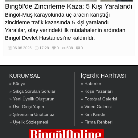
Bingöl'de Zincirleme Kaza: 5 Kişi Yaralandı
Bingöl-Muş karayolunda üç aracın karıştığı
zincirleme trafik kazasında 5 kişi yaralandı.
Yaralılar, olay yerindeki ilk müdahalenin ardından
Bingöl Devlet Hastanesi'ne kaldırıldı.
06.08.2026
17:28
0
638
0
KURUMSAL
İÇERİK HARİTASI
» Künye
» Haberler
» Sıkça Sorulan Sorular
» Köşe Yazarları
» Yeni Üyelik Oluşturun
» Fotoğraf Galerisi
» Üye Girişi Yapın
» Video Galerisi
» Şifrenizimi Unuttunuz
» Kim Kimdir
» Üyelik Sözleşmesi
» Firma Rehberi