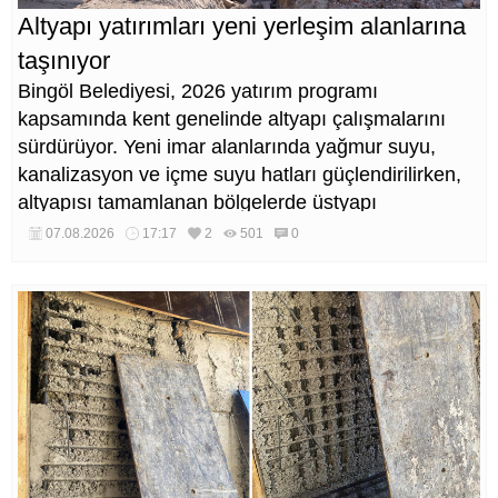
Altyapı yatırımları yeni yerleşim alanlarına
taşınıyor
Bingöl Belediyesi, 2026 yatırım programı
kapsamında kent genelinde altyapı çalışmalarını
sürdürüyor. Yeni imar alanlarında yağmur suyu,
kanalizasyon ve içme suyu hatları güçlendirilirken,
altyapısı tamamlanan bölgelerde üstyapı
düzenlemeleri de eş zamanlı yürütülüyor.
07.08.2026
17:17
2
501
0