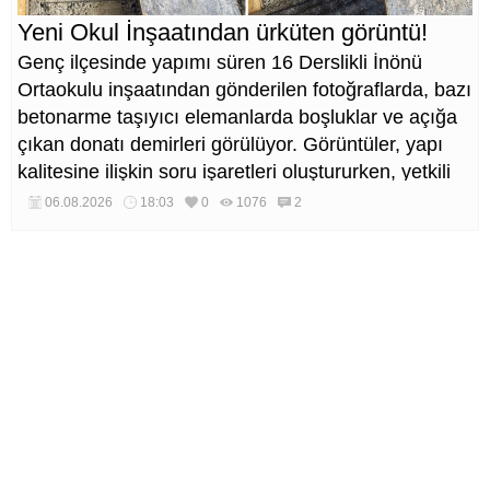
Yeni Okul İnşaatından ürküten görüntü!
Genç ilçesinde yapımı süren 16 Derslikli İnönü
Ortaokulu inşaatından gönderilen fotoğraflarda, bazı
betonarme taşıyıcı elemanlarda boşluklar ve açığa
çıkan donatı demirleri görülüyor. Görüntüler, yapı
kalitesine ilişkin soru işaretleri oluştururken, yetkili
kurumların teknik inceleme yapması çağrısı yapıldı.
06.08.2026
18:03
0
1076
2