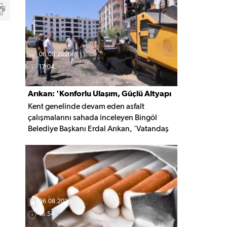
kaldırıldı.
06.08.2026
17:04
Arıkan: 'Konforlu Ulaşım, Güçlü Altyapı
Kent genelinde devam eden asfalt
İçin Çalışıyoruz'
çalışmalarını sahada inceleyen Bingöl
Belediye Başkanı Erdal Arıkan, 'Vatandaş
yapılan çalışmayı değil, o çalışmanın
hayatına kattığı konforu hatırlar' diyerek,
ulaşım yatırımlarında kalıcı ve güvenli
çözümleri öncelediklerini söyledi. Arıkan,
bu sezon yaklaşık 40 bin ton asfalt serimi
gerçekleştirileceğini belirtti.
06.08.2026
16:54