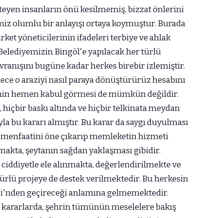
eyen insanların önü kesilmemiş, bizzat önlerini
miz olumlu bir anlayışı ortaya koymuştur. Burada
irket yöneticilerinin ifadeleri terbiye ve ahlak
. Belediyemizin Bingöl'e yapılacak her türlü
ranışını bugüne kadar herkes birebir izlemiştir.
ece o araziyi nasıl paraya dönüştürürüz hesabını
enin hemen kabul görmesi de mümkün değildir.
 hiçbir baskı altında ve hiçbir telkinata meydan
a bu kararı almıştır. Bu karar da saygı duyulması
i menfaatini öne çıkarıp memleketin hizmeti
makta, şeytanın sağdan yaklaşması gibidir.
 ciddiyetle ele alınmakta, değerlendirilmekte ve
ürlü projeye de destek verilmektedir. Bu herkesin
lisi'nden geçireceği anlamına gelmemektedir.
ağı kararlarda, şehrin tümünün meselelere bakış