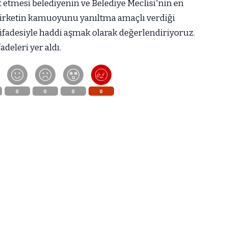
 etmesi belediyenin ve Belediye Meclisi'nin en
li şirketin kamuoyunu yanıltma amaçlı verdiği
 ifadesiyle haddi aşmak olarak değerlendiriyoruz.
deleri yer aldı.
0
0
0
0