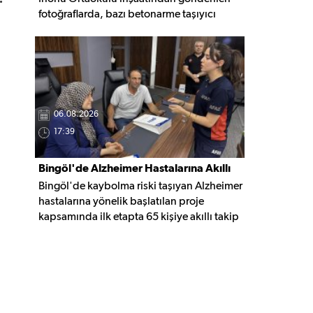
fotoğraflarda, bazı betonarme taşıyıcı
elemanlarda boşluklar ve açığa çıkan
donatı demirleri görülüyor. Görüntüler,
yapı kalitesine ilişkin soru işaretleri
oluştururken, yetkili kurumların teknik
inceleme yapması çağrısı yapıldı.
06.08.2026
17:39
Bingöl'de Alzheimer Hastalarına Akıllı
Bingöl'de kaybolma riski taşıyan Alzheimer
Takip Desteği
hastalarına yönelik başlatılan proje
kapsamında ilk etapta 65 kişiye akıllı takip
cihazı teslim edildi. Mobil uygulamayla
anlık konum takibi yapılabilecek cihazların,
olası kayıp vakalarında hastalara daha kısa
sürede ulaşılmasını sağlaması hedefleniyor.