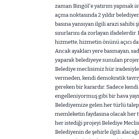
zaman Bingöl'e yatırım yapmak ist
açma noktasında 2 yıldır belediye
basına yansıyan ilgili arazi sahibi ş
sınırlarını da zorlayan ifadelerdir
hizmette, hizmetin önünü açıcı dav
Ancak ayakları yere basmayan, sad
yaparak belediyeye sunulan proj
Belediye meclisimiz hür iradesiyle,
vermeden, kendi demokratik tavrıyl
gereken bir karardır. Sadece kend
engelleniyormuş gibi bir hava yay
Belediyemize gelen her türlü talep
memleketin faydasına olacak her t
her istediği projeyi Belediye Mec
Belediyenin de şehirle ilgili alac