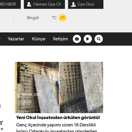
 REHBERİ
Hemen Üye Ol
Üye Girşi
°C
Bingöl
r
Yazarlar
Künye
İletişim
06.08.2026
18:03
ü
Yeni Okul İnşaatından ürküten görüntü!
er
Genç ilçesinde yapımı süren 16 Derslikli
.”
İnönü Ortaokulu inşaatından gönderilen