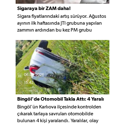
Sigaraya bir ZAM daha!
Sigara fiyatlarındaki artış sürüyor. Ağustos
ayının ilk haftasında JTI grubuna yapılan
zammın ardından bu kez PM grubu
sigaralara 10 TL zam geldi. Güncellemeyle
gruptaki en ucuz sigara 120 TL, en pahalı
sigara ise 140 TL'ye yükseldi.
06.08.2026
15:42
Bingöl'de Otomobil Takla Attı: 4 Yaralı
Bingöl'ün Karlıova ilçesinde kontrolden
çıkarak tarlaya savrulan otomobilde
bulunan 4 kişi yaralandı. Yaralılar, olay
yerindeki ilk müdahalenin ardından
hastaneye kaldırıldı.