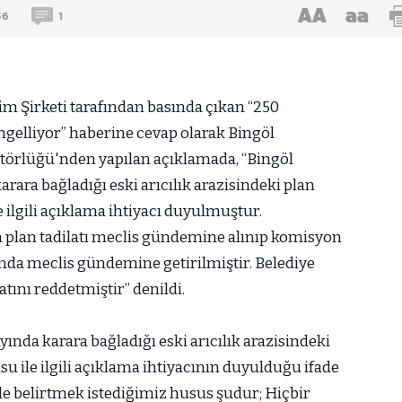
AA
aa
56
1
m Şirketi tarafından basında çıkan “250
ngelliyor” haberine cevap olarak Bingöl
atörlüğü'nden yapılan açıklamada, “Bingöl
arara bağladığı eski arıcılık arazisindeki plan
 ilgili açıklama ihtiyacı duyulmuştur.
 plan tadilatı meclis gündemine alınıp komisyon
ında meclis gündemine getirilmiştir. Belediye
atını reddetmiştir” denildi.
yında karara bağladığı eski arıcılık arazisindeki
u ile ilgili açıklama ihtiyacının duyulduğu ifade
le belirtmek istediğimiz husus şudur; Hiçbir