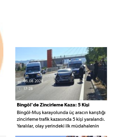
06.08.2026
17:28
Bingöl'de Zincirleme Kaza: 5 Kişi
Bingöl-Muş karayolunda üç aracın karıştığı
Yaralandı
zincirleme trafik kazasında 5 kişi yaralandı.
Yaralılar, olay yerindeki ilk müdahalenin
ardından Bingöl Devlet Hastanesi'ne