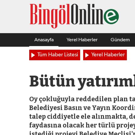
Anasayfa
Yerel Haberler
Gündem
Tüm Haber Listesi
Yerel Haberler
Bütün yatırıml
Oy çokluğuyla reddedilen plan ta
Belediyesi Basın ve Yayın Koordi
talep ciddiyetle ele alınmakta,
faydasına olacak her türlü proje
istediği projeyi Belediye Meclis