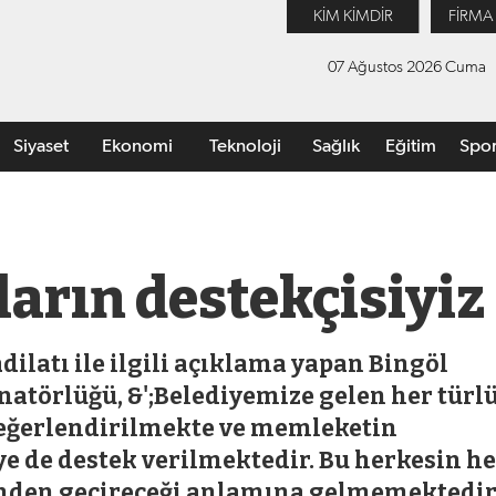
KİM KİMDİR
FİRMA
07 Ağustos 2026 Cuma
Siyaset
Ekonomi
Teknoloji
Sağlık
Eğitim
Spo
arın destekçisiyiz
dilatı ile ilgili açıklama yapan Bingöl
natörlüğü, &';Belediyemize gelen her türl
 değerlendirilmekte ve memleketin
ye de destek verilmektedir. Bu herkesin h
i'nden geçireceği anlamına gelmemektedir