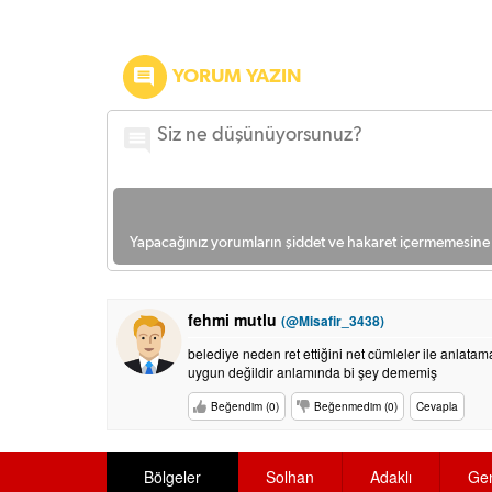
YORUM YAZIN
Yapacağınız yorumların şiddet ve hakaret içermemesine l
fehmi mutlu
(@Misafir_3438)
belediye neden ret ettiğini net cümleler ile anlat
uygun değildir anlamında bi şey dememiş
Beğendim (0)
Beğenmedim (0)
Cevapla
Bölgeler
Solhan
Adaklı
Ge