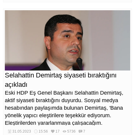
Selahattin Demirtaş siyaseti bıraktığını
açıkladı
Eski HDP Eş Genel Başkanı Selahattin Demirtaş,
aktif siyaseti bıraktığını duyurdu. Sosyal medya
hesabından paylaşımda bulunan Demirtaş, 'Bana
yönelik yapıcı eleştirilere teşekkür ediyorum.
Eleştirilerden yararlanmaya çalışacağım.
Mücadeleyi cezaevinden her yoldaşım gibi dirençle
31.05.2023
15:56
17
5736
7