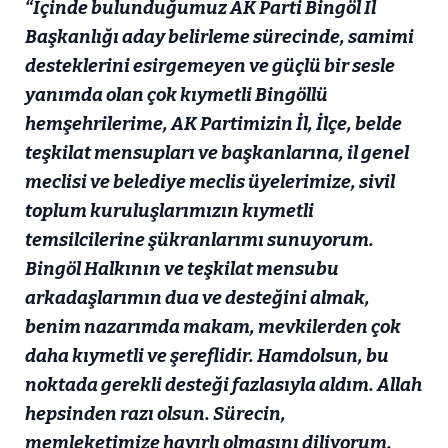
“İçinde bulunduğumuz AK Parti Bingöl İl
Başkanlığı aday belirleme sürecinde, samimi
desteklerini esirgemeyen ve güçlü bir sesle
yanımda olan çok kıymetli Bingöllü
hemşehrilerime, AK Partimizin İl, İlçe, belde
teşkilat mensupları ve başkanlarına, il genel
meclisi ve belediye meclis üyelerimize, sivil
toplum kuruluşlarımızın kıymetli
temsilcilerine şükranlarımı sunuyorum.
Bingöl Halkının ve teşkilat mensubu
arkadaşlarımın dua ve desteğini almak,
benim nazarımda makam, mevkilerden çok
daha kıymetli ve şereflidir. Hamdolsun, bu
noktada gerekli desteği fazlasıyla aldım. Allah
hepsinden razı olsun. Sürecin,
memleketimize hayırlı olmasını diliyorum.