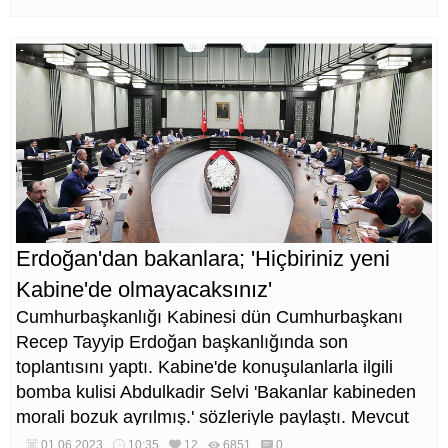
Erdoğan'dan bakanlara; 'Hiçbiriniz yeni
Kabine'de olmayacaksınız'
Cumhurbaşkanlığı Kabinesi dün Cumhurbaşkanı
Recep Tayyip Erdoğan başkanlığında son
toplantısını yaptı. Kabine'de konuşulanlarla ilgili
bomba kulisi Abdulkadir Selvi 'Bakanlar kabineden
morali bozuk ayrılmış.' sözleriyle paylaştı. Mevcut
bakanların hiçbiri yeni Kabine'de yer almayacak.
01.06.2023
10:35
12
6851
0