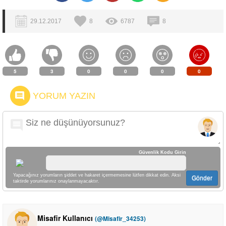
29.12.2017
8
6787
8
5
3
0
0
0
0
YORUM YAZIN
Güvenlik Kodu Girin
Yapacağınız yorumların şiddet ve hakaret içermemesine lütfen dikkat edin. Aksi
Gönder
taktirde yorumlarınız onaylanmayacaktır.
Misafir Kullanıcı
(@Misafir_34253)