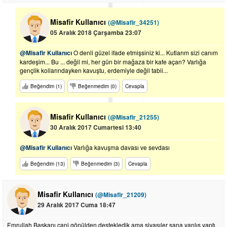
Misafir Kullanıcı
(@Misafir_34251)
05 Aralık 2018 Çarşamba 23:07
@Misafir Kullanıcı
O denli güzel ifade etmişsiniz ki... Kutlarım sizi canım
kardeşim... Bu ... değil mi, her gün bir mağaza bir kafe açan? Varlığa
gençlik kollarındayken kavuştu, erdemiyle değil tabii...
Beğendim (1)
Beğenmedim (0)
Cevapla
Misafir Kullanıcı
(@Misafir_21255)
30 Aralık 2017 Cumartesi 13:40
@Misafir Kullanıcı
Varlığa kavuşma davası ve sevdası
Beğendim (13)
Beğenmedim (3)
Cevapla
Misafir Kullanıcı
(@Misafir_21209)
29 Aralık 2017 Cuma 18:47
Emrullah Başkanı cani gönülden destekledik ama siyasıler sana yanlıs yaptı