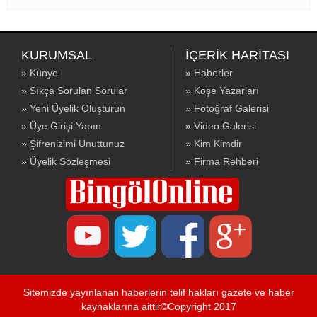
sürdürürken, aktif politikayı bu aşamada
bırakıyorum.' dedi.
KURUMSAL
İÇERİK HARİTASI
» Künye
» Haberler
» Sıkça Sorulan Sorular
» Köşe Yazarları
» Yeni Üyelik Oluşturun
» Fotoğraf Galerisi
» Üye Girişi Yapın
» Video Galerisi
» Şifrenizimi Unuttunuz
» Kim Kimdir
» Üyelik Sözleşmesi
» Firma Rehberi
Sitemizde yayınlanan haberlerin telif hakları gazete ve haber
kaynaklarına aittir©Copyright 2017