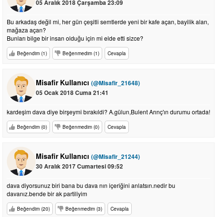
05 Aralık 2018 Çarşamba 23:09
Bu arkadaş değil mi, her gün çeşitli semtlerde yeni bir kafe açan, bayilik alan,
mağaza açan?
Bunları bilge bir insan olduğu için mi elde etti sizce?
Beğendim (1)
Beğenmedim (1)
Cevapla
Misafir Kullanıcı
(@Misafir_21648)
05 Ocak 2018 Cuma 21:41
kardeşim dava diye birşeymi bırakıldi? A.gülun,Bulent Arınç'ın durumu ortada!
Beğendim (0)
Beğenmedim (0)
Cevapla
Misafir Kullanıcı
(@Misafir_21244)
30 Aralık 2017 Cumartesi 09:52
dava diyorsunuz biri bana bu dava nın içeriğini anlatsın.nedir bu
davanız.bende bir ak partiliyim
Beğendim (20)
Beğenmedim (3)
Cevapla