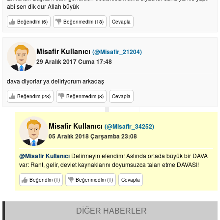
abi sen dik dur Allah büyük
Beğendim (6)
Beğenmedim (18)
Cevapla
Misafir Kullanıcı
(@Misafir_21204)
29 Aralık 2017 Cuma 17:48
dava diyorlar ya deliriyorum arkadaş
Beğendim (28)
Beğenmedim (8)
Cevapla
Misafir Kullanıcı
(@Misafir_34252)
05 Aralık 2018 Çarşamba 23:08
@Misafir Kullanıcı
Delirmeyin efendim! Aslında ortada büyük bir DAVA
var: Rant, gelir, devlet kaynaklarını doyumsuzca talan etme DAVASI!
Beğendim (1)
Beğenmedim (1)
Cevapla
DİĞER HABERLER