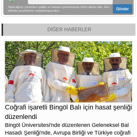
Yapacağınız yorumların şiddet ve hakaret içermemesine lütfen dikkat edin. Aksi
Gönder
taktirde yorumlarınız onaylanmayacaktır.
DİĞER HABERLER
Coğrafi işaretli Bingöl Balı için hasat şenliği
düzenlendi
Bingöl Üniversitesi'nde düzenlenen Geleneksel Bal
Hasadı Şenliği'nde, Avrupa Birliği ve Türkiye coğrafi