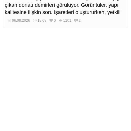
çıkan donatı demirleri görülüyor. Görüntüler, yapı
kalitesine ilişkin soru işaretleri oluştururken, yetkili
kurumların teknik inceleme yapması çağrısı yapıldı.
06.08.2026
18:03
0
1201
2