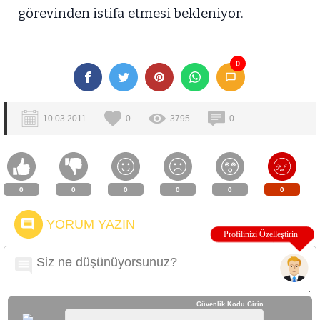
görevinden istifa etmesi bekleniyor.
0
10.03.2011
0
3795
0
0
0
0
0
0
0
YORUM YAZIN
Güvenlik Kodu Girin