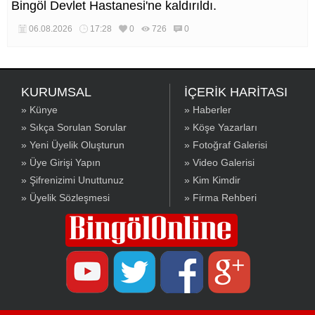
Bingöl Devlet Hastanesi'ne kaldırıldı.
06.08.2026
17:28
0
726
0
KURUMSAL
İÇERİK HARİTASI
» Künye
» Haberler
» Sıkça Sorulan Sorular
» Köşe Yazarları
» Yeni Üyelik Oluşturun
» Fotoğraf Galerisi
» Üye Girişi Yapın
» Video Galerisi
» Şifrenizimi Unuttunuz
» Kim Kimdir
» Üyelik Sözleşmesi
» Firma Rehberi