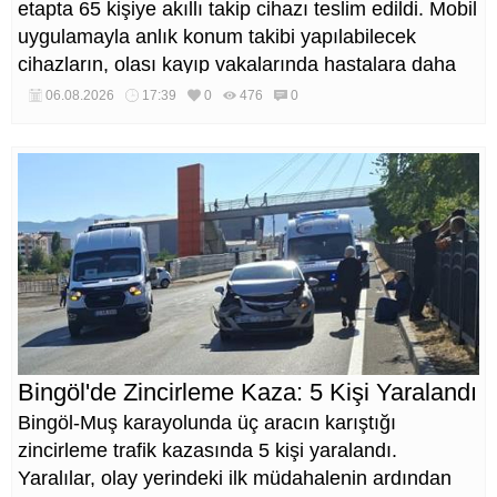
etapta 65 kişiye akıllı takip cihazı teslim edildi. Mobil
uygulamayla anlık konum takibi yapılabilecek
cihazların, olası kayıp vakalarında hastalara daha
kısa sürede ulaşılmasını sağlaması hedefleniyor.
06.08.2026
17:39
0
476
0
Bingöl'de Zincirleme Kaza: 5 Kişi Yaralandı
Bingöl-Muş karayolunda üç aracın karıştığı
zincirleme trafik kazasında 5 kişi yaralandı.
Yaralılar, olay yerindeki ilk müdahalenin ardından