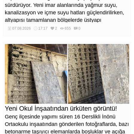
sürdürüyor. Yeni imar alanlarında yağmur suyu,
kanalizasyon ve içme suyu hatları güçlendirilirken,
altyapısı tamamlanan bölgelerde üstyapı
düzenlemeleri de eş zamanlı yürütülüyor.
07.08.2026
17:17
2
655
0
Yeni Okul İnşaatından ürküten görüntü!
Genç ilçesinde yapımı süren 16 Derslikli İnönü
Ortaokulu inşaatından gönderilen fotoğraflarda, bazı
betonarme taşıyıcı elemanlarda boşluklar ve açığa