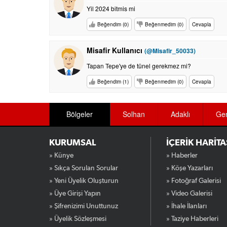
Yil 2024 bitmis mi
Beğendim (0)
Beğenmedim (0)
Cevapla
Misafir Kullanıcı
(@Misafir_50033)
Tapan Tepe'ye de tünel gerekmez mi?
Beğendim (1)
Beğenmedim (0)
Cevapla
Bölgeler
Solhan
Adaklı
Ge
KURUMSAL
İÇERİK HARİTA
» Künye
» Haberler
» Sıkça Sorulan Sorular
» Köşe Yazarları
» Yeni Üyelik Oluşturun
» Fotoğraf Galerisi
» Üye Girişi Yapın
» Video Galerisi
» Şifrenizimi Unuttunuz
» İhale İlanları
» Üyelik Sözleşmesi
» Taziye Haberleri