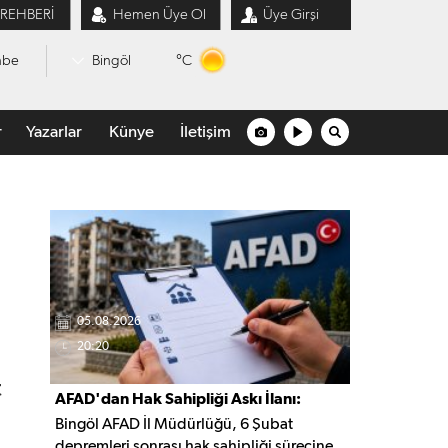
 REHBERİ
Hemen Üye Ol
Üye Girşi
°C
mbe
Bingöl
r
Yazarlar
Künye
İletişim
05.08.2026
20:20
t
AFAD'dan Hak Sahipliği Askı İlanı:
Bingöl AFAD İl Müdürlüğü, 6 Şubat
Başvurular Başladı
depremleri sonrası hak sahipliği sürecine