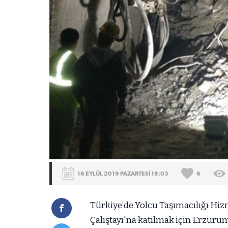
16 EYLÜL 2019 PAZARTESİ 18:03
6
Türkiye‘de Yolcu Taşımacılığı Hizm
Çalıştayı'na katılmak için Erzuru