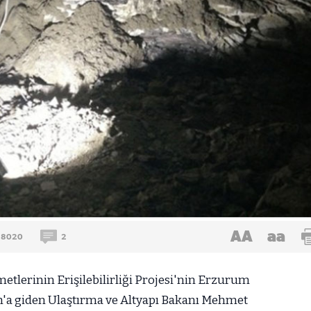
AA
aa
8020
2
etlerinin Erişilebilirliği Projesi'nin Erzurum
m'a giden Ulaştırma ve Altyapı Bakanı Mehmet