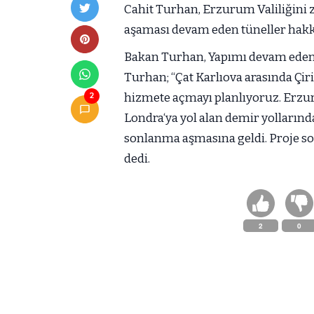
Cahit Turhan, Erzurum Valiliğini 
aşaması devam eden tüneller hakkı
Bakan Turhan, Yapımı devam eden Ça
Turhan; “Çat Karlıova arasında Çir
hizmete açmayı planlıyoruz. Erzu
2
Londra‘ya yol alan demir yollarınd
sonlanma aşmasına geldi. Proje so
dedi.
2
0