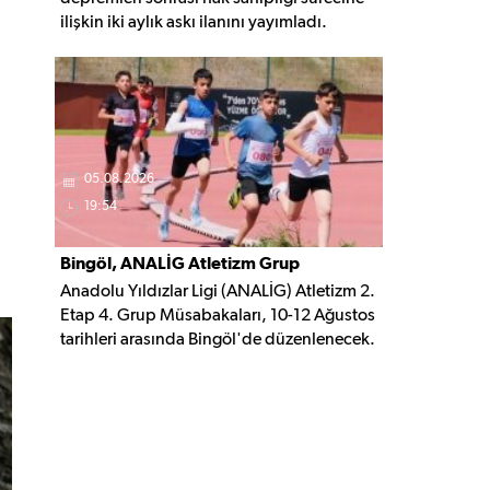
ilişkin iki aylık askı ilanını yayımladı.
Belirlenen şartları taşıyan vatandaşlar, 3
Ekim 2026'ya kadar gerekli belgelerle
başvuruda bulunabilecek.
05.08.2026
19:54
Bingöl, ANALİG Atletizm Grup
Anadolu Yıldızlar Ligi (ANALİG) Atletizm 2.
Yarışmalarına Ev Sahipliği Yapacak
Etap 4. Grup Müsabakaları, 10-12 Ağustos
tarihleri arasında Bingöl'de düzenlenecek.
Organizasyonda 16 ilden 209 sporcu
madalya mücadelesi verecek.