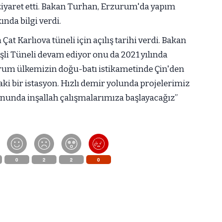
ziyaret etti. Bakan Turhan, Erzurum'da yapım
nda bilgi verdi.
t Karlıova tüneli için açılış tarihi verdi. Bakan
işli Tüneli devam ediyor onu da 2021 yılında
rum ülkemizin doğu-batı istikametinde Çin'den
aki bir istasyon. Hızlı demir yolunda projelerimiz
nunda inşallah çalışmalarımıza başlayacağız”
0
2
2
0