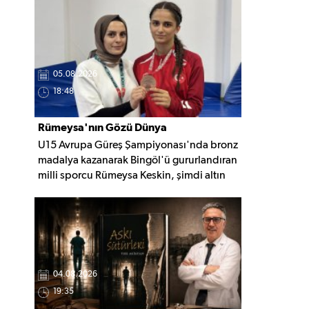
nedeninin belirlenmesi için inceleme
başlatıldı.
05.08.2026
18:48
Rümeysa'nın Gözü Dünya
U15 Avrupa Güreş Şampiyonası'nda bronz
Şampiyonluğunda
madalya kazanarak Bingöl'ü gururlandıran
milli sporcu Rümeysa Keskin, şimdi altın
madalya için mindere çıkmaya hazırlanıyor.
Gözünü Avrupa ve Dünya
şampiyonluklarına diken Keskin, yeni
başarılar için çalışmalarını sürdürüyor.
04.08.2026
19:35