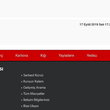
17 Eylül 2019 Salı 17:
nç
Karlıova
Kiğı
Yayladere
Yedisu
SI
» Serbest Kürsü
» Kurşun Kalem
» Gelişmiş Arama
» Tüm Manşetler
» İletişim Bilgilerimiz
» Bize Ulaşın