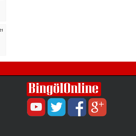
Müdürlüğü'ne şikâyette bulundu.
21