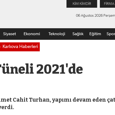
KİM KİMDİR
FİRMA
06 Ağustos 2026 Perşe
Siyaset
Ekonomi
Teknoloji
Sağlık
Eğitim
Spo
Karlıova Haberleri
Tüneli 2021'de
hmet Cahit Turhan, yapımı devam eden ça
verdi.