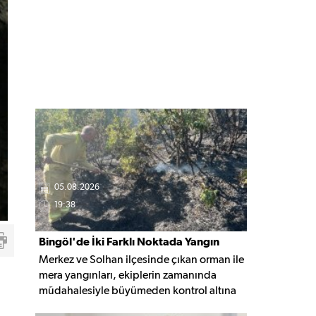
05.08.2026
19:38
Bingöl'de İki Farklı Noktada Yangın
Merkez ve Solhan ilçesinde çıkan orman ile
Paniği
mera yangınları, ekiplerin zamanında
müdahalesiyle büyümeden kontrol altına
alınarak söndürüldü. Yangınların çıkış