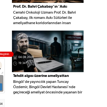
Prof. Dr. Bahri Çakabay'ın 'Askı
Cerrahi Onkoloji Uzmanı Prof. Dr. Bahri
Sütürleri' kitabı çıktı
Çakabay, ilk romanı Askı Sütürleri ile
ameliyathane koridorlarından insan
ruhunun derinliklerine uzanan, hafıza,
dostluk ve yaşam üzerine kurulu çok
katmanlı bir anlatıya imza attı.
04.08.2026
19:34
Tehdit algısı üzerine ameliyattan
Bingöl'de yayıncılık yapan Tuncay
vazgeçti, şikâyetçi oldu
Özdemir, Bingöl Devlet Hastanesi'nde
geçireceği ameliyat öncesinde yaşanan bir
diyalog nedeniyle ameliyatı yaptırmaktan
vazgeçtiğini belirterek İl Sağlık
54