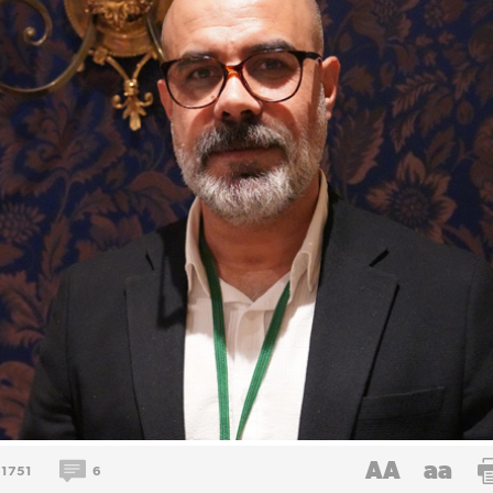
AA
aa
1751
6