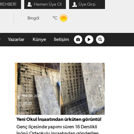
 REHBERİ
Hemen Üye Ol
Üye Girşi
°C
Bingöl
r
Yazarlar
Künye
İletişim
06.08.2026
18:03
Yeni Okul İnşaatından ürküten görüntü!
Genç ilçesinde yapımı süren 16 Derslikli
İnönü Ortaokulu inşaatından gönderilen