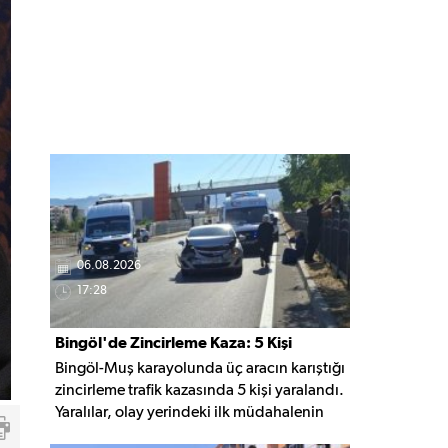
06.08.2026
17:28
Bingöl'de Zincirleme Kaza: 5 Kişi
Bingöl-Muş karayolunda üç aracın karıştığı
Yaralandı
zincirleme trafik kazasında 5 kişi yaralandı.
Yaralılar, olay yerindeki ilk müdahalenin
ardından Bingöl Devlet Hastanesi'ne