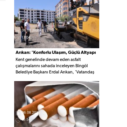
kaldırıldı.
06.08.2026
17:04
Arıkan: 'Konforlu Ulaşım, Güçlü Altyapı
Kent genelinde devam eden asfalt
İçin Çalışıyoruz'
çalışmalarını sahada inceleyen Bingöl
Belediye Başkanı Erdal Arıkan, 'Vatandaş
yapılan çalışmayı değil, o çalışmanın
hayatına kattığı konforu hatırlar' diyerek,
ulaşım yatırımlarında kalıcı ve güvenli
çözümleri öncelediklerini söyledi. Arıkan,
bu sezon yaklaşık 40 bin ton asfalt serimi
gerçekleştirileceğini belirtti.
06.08.2026
16:54