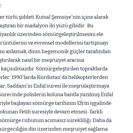
.
er türlü şiddeti Kutsal Şemsiye'nin içine alarak
ştıran bir madalyon iki yüzü gibidir. Bu
iyanlık üzerinden sömürgeleştirilmesini ele
rüntülerini ve evrensel modellerini tartışmayı
nı anlamak, dinin hegemonik güçler tarafından
ştırılarak nasıl bir meşruiyet aracına
açınılmazdır. Sömürgeleştirilen topraklarda
erler; 1990'larda Kürdistan'da helikopterlerden
tlar; Saddam'ın Enfal suresi ile meşrulaştırmaya
 sürecinde polislerin koluna bantla yazılmış Enfal
riyle başlayan sömürge tarihinin Efrin işgalinde
okunan Fetih suresiyle devam etmesi- farklı
nı sömürge ruhunun acımasız sürekliliği. Daha da
sömürgeciliğin din üzerinden meşruiyet sağlama