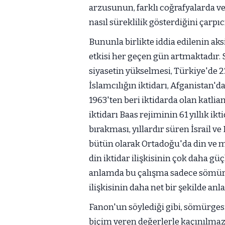
arzusunun, farklı coğrafyalarda ve
nasıl süreklilik gösterdiğini çarpı
Bununla birlikte iddia edilenin ak
etkisi her geçen gün artmaktadır. 
siyasetin yükselmesi, Türkiye'de 22
İslamcılığın iktidarı, Afganistan'd
1963'ten beri iktidarda olan katli
iktidarı Baas rejiminin 61 yıllık ik
bırakması, yıllardır süren İsrail ve 
bütün olarak Ortadoğu'da din ve 
din iktidar ilişkisinin çok daha g
anlamda bu çalışma sadece sömürgec
ilişkisinin daha net bir şekilde anl
Fanon'un söylediği gibi, sömürgesi
biçim veren değerlerle kaçınılmaz 