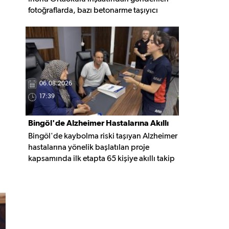
fotoğraflarda, bazı betonarme taşıyıcı
elemanlarda boşluklar ve açığa çıkan
donatı demirleri görülüyor. Görüntüler,
yapı kalitesine ilişkin soru işaretleri
oluştururken, yetkili kurumların teknik
inceleme yapması çağrısı yapıldı.
06.08.2026
17:39
Bingöl'de Alzheimer Hastalarına Akıllı
Bingöl'de kaybolma riski taşıyan Alzheimer
Takip Desteği
hastalarına yönelik başlatılan proje
kapsamında ilk etapta 65 kişiye akıllı takip
cihazı teslim edildi. Mobil uygulamayla
anlık konum takibi yapılabilecek cihazların,
olası kayıp vakalarında hastalara daha kısa
sürede ulaşılmasını sağlaması hedefleniyor.