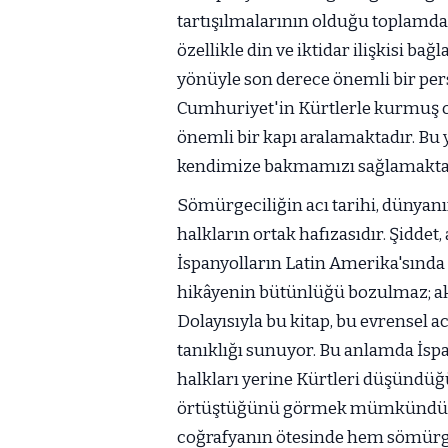
tartışılmalarının olduğu toplamd
özellikle din ve iktidar ilişkisi b
yönüyle son derece önemli bir per
Cumhuriyet'in Kürtlerle kurmuş ol
önemli bir kapı aralamaktadır. Bu
kendimize bakmamızı sağlamakta
Sömürgeciliğin acı tarihi, dünyanı
halkların ortak hafızasıdır. Şiddet
İspanyolların Latin Amerika'sında
hikâyenin bütünlüğü bozulmaz; aksi
Dolayısıyla bu kitap, bu evrensel acı
tanıklığı sunuyor. Bu anlamda İspa
halkları yerine Kürtleri düşündüğü
örtüştüğünü görmek mümkündür. B
coğrafyanın ötesinde hem sömürg