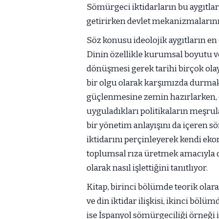
Sömürgeci iktidarların bu aygıtla
getirirken devlet mekanizmalarını
Söz konusu ideolojik aygıtların e
Dinin özellikle kurumsal boyutu v
dönüşmesi gerek tarihi birçok o
bir olgu olarak karşımızda durmak
güçlenmesine zemin hazırlarken, 
uyguladıkları politikaların meşrul
bir yönetim anlayışını da içeren sö
iktidarını perçinleyerek kendi eko
toplumsal rıza üretmek amacıyla d
olarak nasıl işlettiğini tanıtlıyor.
Kitap, birinci bölümde teorik olara
ve din iktidar ilişkisi, ikinci böl
ise İspanyol sömürgeciliği örneği i