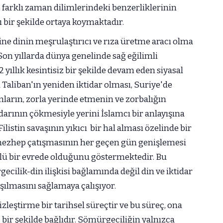
 farklı zaman dilimlerindeki benzerliklerinin
cı bir şekilde ortaya koymaktadır.
sine dinin meşrulaştırıcı ve rıza üretme aracı olma
Son yıllarda dünya genelinde sağ eğilimli
 yıllık kesintisiz bir şekilde devam eden siyasal
a Taliban'ın yeniden iktidar olması, Suriye'de
amların, zorla yerinde etmenin ve zorbalığın
tidarının çökmesiyle yerini İslamcı bir anlayışına
Filistin savaşının yıkıcı bir hal alması özelinde bir
mezhep çatışmasının her geçen gün genişlemesi
üçlü bir evrede olduğunu göstermektedir. Bu
ilik-din ilişkisi bağlamında değil din ve iktidar
aşılmasını sağlamaya çalışıyor.
zleştirme bir tarihsel süreçtir ve bu süreç, ona
bir şekilde bağlıdır. Sömürgeciliğin yalnızca