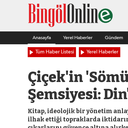
Anasayfa
Yerel Haberler
Gündem
Tüm Haber Listesi
Yerel Haberler
Çiçek'in 'Sömü
Şemsiyesi: Din
Kitap, ideolojik bir yönetim anla
ilhak ettiği topraklarda iktidar
çıkarlarını güvence altına alır