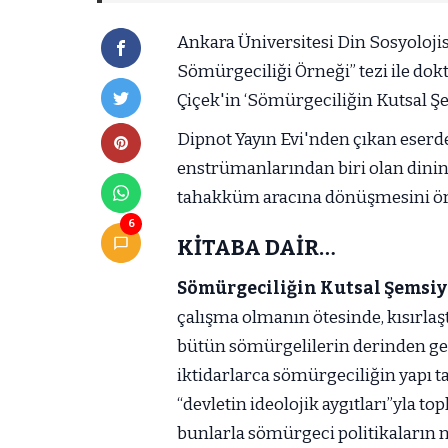
Ankara Üniversitesi Din Sosyolojis
Sömürgeciliği Örneği” tezi ile do
Çiçek'in ‘Sömürgeciliğin Kutsal Şem
Dipnot Yayın Evi'nden çıkan eserde
enstrümanlarından biri olan dinin
tahakküm aracına dönüşmesini örn
6
KİTABA DAİR…
Sömürgeciliğin Kutsal Şemsiy
çalışma olmanın ötesinde, kısırlaş
bütün sömürgelilerin derinden gel
iktidarlarca sömürgeciliğin yapı ta
“devletin ideolojik aygıtları”yla t
bunlarla sömürgeci politikaların n