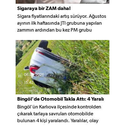
Sigaraya bir ZAM daha!
Sigara fiyatlarındaki artış sürüyor. Ağustos
ayının ilk haftasında JTI grubuna yapılan
zammın ardından bu kez PM grubu
sigaralara 10 TL zam geldi. Güncellemeyle
gruptaki en ucuz sigara 120 TL, en pahalı
sigara ise 140 TL'ye yükseldi.
06.08.2026
15:42
Bingöl'de Otomobil Takla Attı: 4 Yaralı
Bingöl'ün Karlıova ilçesinde kontrolden
çıkarak tarlaya savrulan otomobilde
bulunan 4 kişi yaralandı. Yaralılar, olay
yerindeki ilk müdahalenin ardından
hastaneye kaldırıldı.