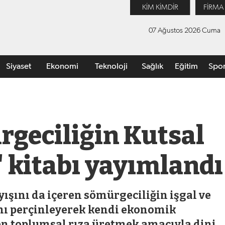
KİM KİMDİR
FİRMA
07 Ağustos 2026 Cuma
Siyaset
Ekonomi
Teknoloji
Sağlık
Eğitim
Spo
rgeciliğin Kutsal
' kitabı yayımlandı
yışını da içeren sömürgeciliğin işgal ve
ını perçinleyerek kendi ekonomik
ken toplumsal rıza üretmek amacıyla dini