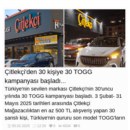
Çitlekçi'den 30 kişiye 30 TOGG
kampanyası başladı...
Türkiye'nin sevilen markası Çitlekçi'nin 30'uncu
yılında 30 TOGG kampanyası başladı. 3 Şubat- 31
Mayıs 2025 tarihleri arasında Çitlekçi
Mağazacılıktan en az 500 TL alışveriş yapan 30
şanslı kişi, Türkiye'nin gururu son model TOGG'ların
sahibi olma fırsatı yakalayacak.
05.02.2025
12:20
0
4034
0