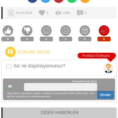
29.10.2018
0
2384
0
0
0
0
0
0
0
YORUM YAZIN
Güvenlik Kodu Girin
Yapacağınız yorumların şiddet ve hakaret içermemesine lütfen dikkat edin. Aksi
Gönder
taktirde yorumlarınız onaylanmayacaktır.
DİĞER HABERLER