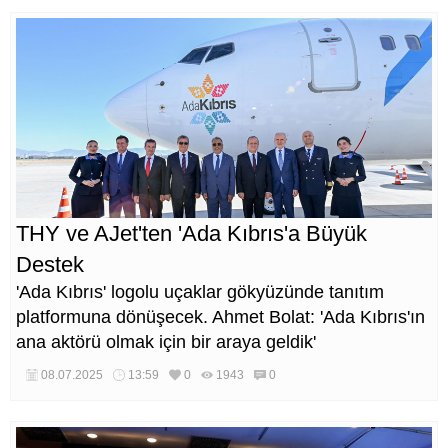
THY ve AJet'ten 'Ada Kıbrıs'a Büyük
Destek
'Ada Kıbrıs' logolu uçaklar gökyüzünde tanıtım
platformuna dönüşecek. Ahmet Bolat: 'Ada Kıbrıs'ın
ana aktörü olmak için bir araya geldik'
08.07.2025
13:59
0
1943
0