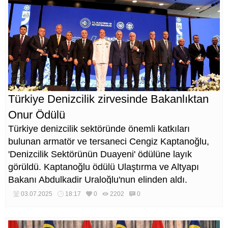
Türkiye Denizcilik zirvesinde Bakanlıktan
Onur Ödülü
Türkiye denizcilik sektöründe önemli katkıları
bulunan armatör ve tersaneci Cengiz Kaptanoğlu,
'Denizcilik Sektörünün Duayeni' ödülüne layık
görüldü. Kaptanoğlu ödülü Ulaştırma ve Altyapı
Bakanı Abdulkadir Uraloğlu'nun elinden aldı.
03.07.2025
18:17
0
2202
0