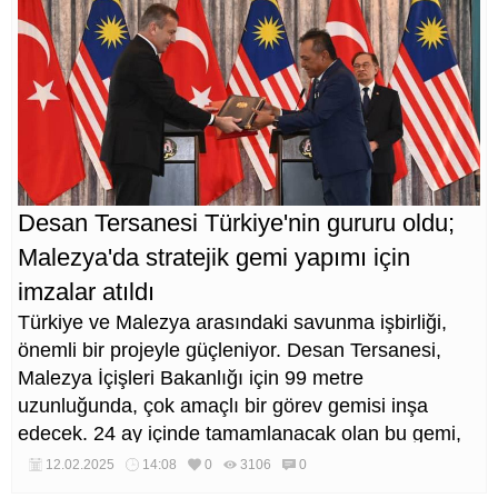
Desan Tersanesi Türkiye'nin gururu oldu;
Malezya'da stratejik gemi yapımı için
imzalar atıldı
Türkiye ve Malezya arasındaki savunma işbirliği,
önemli bir projeyle güçleniyor. Desan Tersanesi,
Malezya İçişleri Bakanlığı için 99 metre
uzunluğunda, çok amaçlı bir görev gemisi inşa
edecek. 24 ay içinde tamamlanacak olan bu gemi,
Malezya Sahil Güvenlik Komutanlığı (MMEA)
12.02.2025
14:08
0
3106
0
envanterindeki en büyük gemi olma özelliğini