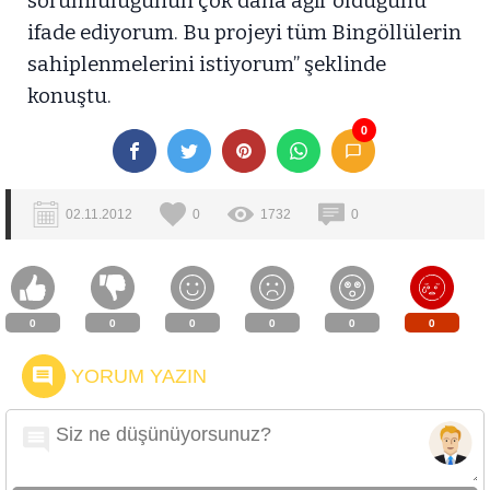
sorumluluğunun çok daha ağır olduğunu
ifade ediyorum. Bu projeyi tüm Bingöllülerin
sahiplenmelerini istiyorum” şeklinde
konuştu.
0
02.11.2012
0
1732
0
0
0
0
0
0
0
YORUM YAZIN