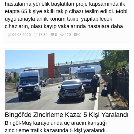
hastalarına yönelik başlatılan proje kapsamında ilk
etapta 65 kişiye akıllı takip cihazı teslim edildi. Mobil
uygulamayla anlık konum takibi yapılabilecek
cihazların, olası kayıp vakalarında hastalara daha
kısa sürede ulaşılmasını sağlaması hedefleniyor.
06.08.2026
17:39
0
420
0
Bingöl'de Zincirleme Kaza: 5 Kişi Yaralandı
Bingöl-Muş karayolunda üç aracın karıştığı
zincirleme trafik kazasında 5 kişi yaralandı.