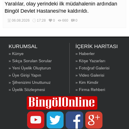
Yaralılar, olay yerindeki ilk müdahalenin ardından
Bingöl Devlet Hastanesi'ne kaldırıldı.
06.08.2026
17:28
0
660
0
KURUMSAL
İÇERİK HARİTASI
» Künye
» Haberler
» Sıkça Sorulan Sorular
» Köşe Yazarları
» Yeni Üyelik Oluşturun
» Fotoğraf Galerisi
» Üye Girişi Yapın
» Video Galerisi
» Şifrenizimi Unuttunuz
» Kim Kimdir
» Üyelik Sözleşmesi
» Firma Rehberi