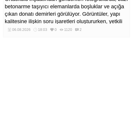
betonarme taşıyıcı elemanlarda boşluklar ve açığa
çıkan donatı demirleri görülüyor. Görüntüler, yapı
kalitesine ilişkin soru işaretleri oluştururken, yetkili
kurumların teknik inceleme yapması çağrısı yapıldı.
06.08.2026
18:03
0
1120
2