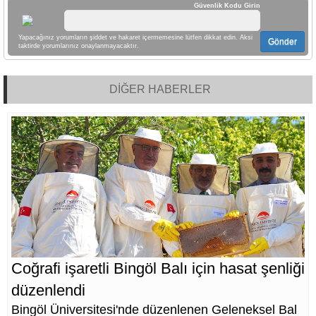
Güvenlik Kodu Girin
Yapacağınız yorumların şiddet ve hakaret içermemesine lütfen dikkat edin. Aksi
Gönder
taktirde yorumlarınız onaylanmayacaktır.
DİĞER HABERLER
Coğrafi işaretli Bingöl Balı için hasat şenliği
düzenlendi
Bingöl Üniversitesi'nde düzenlenen Geleneksel Bal