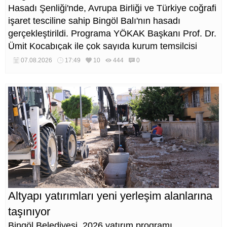
Hasadı Şenliği'nde, Avrupa Birliği ve Türkiye coğrafi
işaret tesciline sahip Bingöl Balı'nın hasadı
gerçekleştirildi. Programa YÖKAK Başkanı Prof. Dr.
Ümit Kocabıçak ile çok sayıda kurum temsilcisi
katıldı.
07.08.2026
17:49
10
444
0
Altyapı yatırımları yeni yerleşim alanlarına
taşınıyor
Bingöl Belediyesi, 2026 yatırım programı