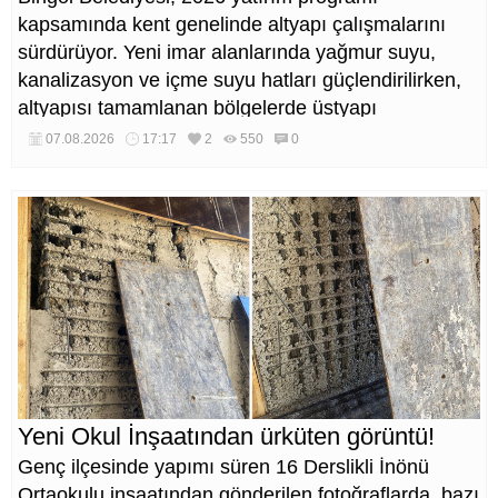
kapsamında kent genelinde altyapı çalışmalarını
sürdürüyor. Yeni imar alanlarında yağmur suyu,
kanalizasyon ve içme suyu hatları güçlendirilirken,
altyapısı tamamlanan bölgelerde üstyapı
düzenlemeleri de eş zamanlı yürütülüyor.
07.08.2026
17:17
2
550
0
Yeni Okul İnşaatından ürküten görüntü!
Genç ilçesinde yapımı süren 16 Derslikli İnönü
Ortaokulu inşaatından gönderilen fotoğraflarda, bazı