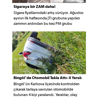
Sigaraya bir ZAM daha!
Sigara fiyatlarındaki artış sürüyor. Ağustos
ayının ilk haftasında JTI grubuna yapılan
zammın ardından bu kez PM grubu
sigaralara 10 TL zam geldi. Güncellemeyle
gruptaki en ucuz sigara 120 TL, en pahalı
sigara ise 140 TL'ye yükseldi.
06.08.2026
15:42
Bingöl'de Otomobil Takla Attı: 4 Yaralı
Bingöl'ün Karlıova ilçesinde kontrolden
çıkarak tarlaya savrulan otomobilde
bulunan 4 kişi yaralandı. Yaralılar, olay
yerindeki ilk müdahalenin ardından
hastaneye kaldırıldı.