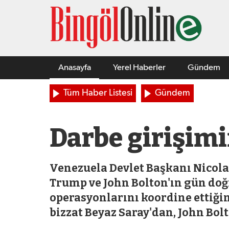
Anasayfa
Yerel Haberler
Gündem
Tüm Haber Listesi
Gündem
Darbe girişimin
Venezuela Devlet Başkanı Nicola
Trump ve John Bolton'ın gün do
operasyonlarını koordine ettiğin
bizzat Beyaz Saray'dan, John Bolt