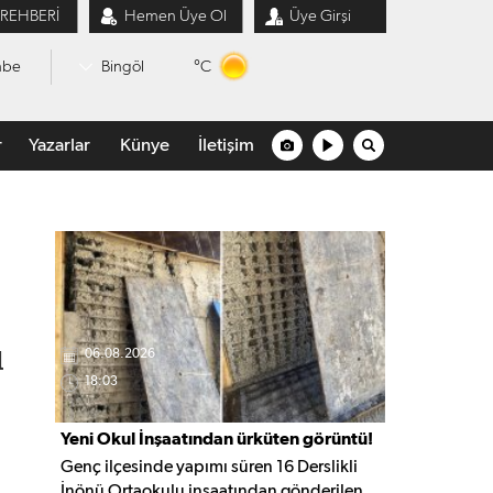
 REHBERİ
Hemen Üye Ol
Üye Girşi
°C
mbe
Bingöl
r
Yazarlar
Künye
İletişim
d
06.08.2026
18:03
Yeni Okul İnşaatından ürküten görüntü!
Genç ilçesinde yapımı süren 16 Derslikli
İnönü Ortaokulu inşaatından gönderilen