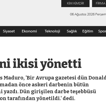
KİM KİMDİR
FİRMA
06 Ağustos 2026 Perşe
Siyaset
Ekonomi
Teknoloji
Sağlık
Eğitim
Spo
i ikisi yönetti
s Maduro, 'Bir Avrupa gazetesi dün Donal
ğmadan önce askeri darbenin bütün
i yazdı. Dün girişilen darbe teşebbüsü
on tarafından yönetildi.' dedi.