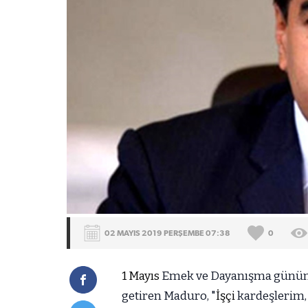
02 MAYIS 2019 PERŞEMBE 07:38
0
1 Mayıs
Emek ve Dayanışma gününe 
getiren Maduro, "
İşçi
kardeşlerim, 