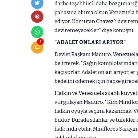
darbe teşebbüsü daha bozguna uğra
pahasına olursa olsun
Venezuela
h
ediyor. Komutan
Chavez
'i devirem
deviremeyecekler." diye konuştu.
"ADALET ONLARI ARIYOR"
1
Devlet Başkanı Maduro, Venezuela h
belirterek, "Sağın komplolarından b
kaçıyorlar. Adalet onları arıyor, er 
bedelini ödemek için hapse girecekl
Halkın ve Venezuela silahlı kuvvet
vurgulayan Maduro, "Kim Miraflores
halkın oyuyla seçimi kazanmak. Ve
budur. Burada silahlar ve tüfekler d
halk indirebilir. Miraflores Saray
şeklinde konuştu.