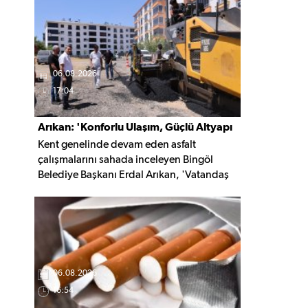
kaldırıldı.
06.08.2026
17:04
Arıkan: 'Konforlu Ulaşım, Güçlü Altyapı
Kent genelinde devam eden asfalt
İçin Çalışıyoruz'
çalışmalarını sahada inceleyen Bingöl
Belediye Başkanı Erdal Arıkan, 'Vatandaş
yapılan çalışmayı değil, o çalışmanın
hayatına kattığı konforu hatırlar' diyerek,
ulaşım yatırımlarında kalıcı ve güvenli
çözümleri öncelediklerini söyledi. Arıkan,
bu sezon yaklaşık 40 bin ton asfalt serimi
gerçekleştirileceğini belirtti.
06.08.2026
16:54