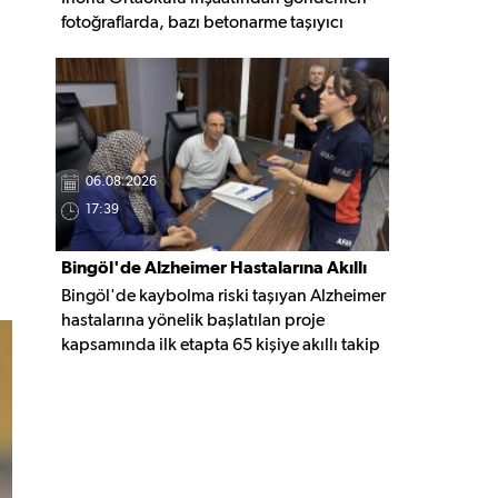
fotoğraflarda, bazı betonarme taşıyıcı
elemanlarda boşluklar ve açığa çıkan
donatı demirleri görülüyor. Görüntüler,
yapı kalitesine ilişkin soru işaretleri
oluştururken, yetkili kurumların teknik
inceleme yapması çağrısı yapıldı.
06.08.2026
17:39
Bingöl'de Alzheimer Hastalarına Akıllı
Bingöl'de kaybolma riski taşıyan Alzheimer
Takip Desteği
hastalarına yönelik başlatılan proje
kapsamında ilk etapta 65 kişiye akıllı takip
cihazı teslim edildi. Mobil uygulamayla
anlık konum takibi yapılabilecek cihazların,
olası kayıp vakalarında hastalara daha kısa
sürede ulaşılmasını sağlaması hedefleniyor.