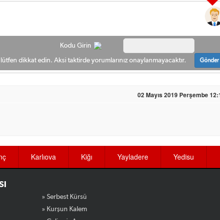
Kodu Girin
ütfen dikkat edin. Aksi taktirde yorumlarınız onaylanmayacaktır.
Gönder
02 Mayıs 2019 Perşembe 12:
nç
Karlıova
Kiğı
Yayladere
Yedisu
SI
» Serbest Kürsü
» Kurşun Kalem