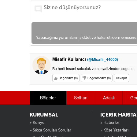
Yapacağınız yorumların şiddet ve hakaret içermemesine l
Misafir Kullanıcı
(@Misafir_44000)
Bu herif insani solculuk ve sosyalizimden soguttu.
Beğendim (0)
Beğenmedim (0)
Cevapla
Bölgeler
Solhan
Adaklı
Ge
KURUMSAL
İÇERİK HARİTA
» Künye
» Haberler
» Sıkça Sorulan Sorular
» Köşe Yazarları