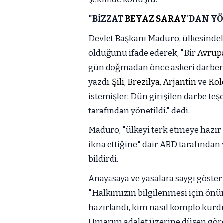
"BİZZAT
BEYAZ SARAY
'DAN YÖ
Devlet Başkanı Maduro, ülkesinde
olduğunu ifade ederek, "Bir
Avrup
gün doğmadan önce askeri darbeni
yazdı.
Şili
,
Brezilya
,
Arjantin
ve
Kol
istemişler. Dün girişilen darbe te
tarafından yönetildi." dedi.
Maduro, "ülkeyi terk etmeye hazır
ikna ettiğine" dair ABD tarafından
bildirdi.
Anayasaya ve yasalara saygı göste
"Halkımızın bilgilenmesi için önü
hazırlandı, kim nasıl komplo kurdu
Umarım adalet üzerine düşen görevi