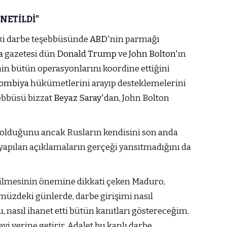
NETİLDİ"
ki darbe teşebbüsünde
ABD
'nin parmağı
a
gazetesi dün
Donald Trump
ve
John Bolton
'ın
n bütün operasyonlarını koordine ettiğini
ombiya
hükümetlerini arayıp desteklemelerini
şebbüsü bizzat
Beyaz Saray
'dan, John Bolton
 olduğunu ancak Rusların kendisini son anda
 yapılan açıklamaların gerçeği yansıtmadığını da
rilmesinin önemine dikkati çeken Maduro,
müzdeki günlerde, darbe girişimi nasıl
, nasıl ihanet etti bütün kanıtları göstereceğim.
 yerine getirir. Adalet bu kanlı darbe