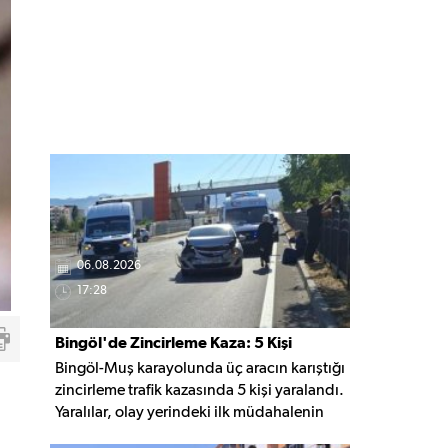
06.08.2026
17:28
Bingöl'de Zincirleme Kaza: 5 Kişi
Bingöl-Muş karayolunda üç aracın karıştığı
Yaralandı
zincirleme trafik kazasında 5 kişi yaralandı.
Yaralılar, olay yerindeki ilk müdahalenin
ardından Bingöl Devlet Hastanesi'ne