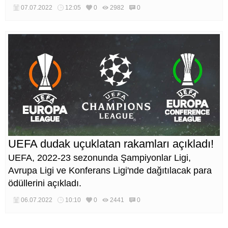
07.07.2022
12:05
0
2982
0
UEFA dudak uçuklatan rakamları açıkladı!
UEFA, 2022-23 sezonunda Şampiyonlar Ligi,
Avrupa Ligi ve Konferans Ligi'nde dağıtılacak para
ödüllerini açıkladı.
06.07.2022
10:10
0
2441
0