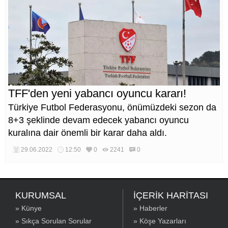
TFF'den yeni yabancı oyuncu kararı!
Türkiye Futbol Federasyonu, önümüzdeki sezon da
8+3 şeklinde devam edecek yabancı oyuncu
kuralına dair önemli bir karar daha aldı.
29.06.2022
12:50
0
2241
0
KURUMSAL
İÇERİK HARİTASI
» Künye
» Haberler
» Sıkça Sorulan Sorular
» Köşe Yazarları