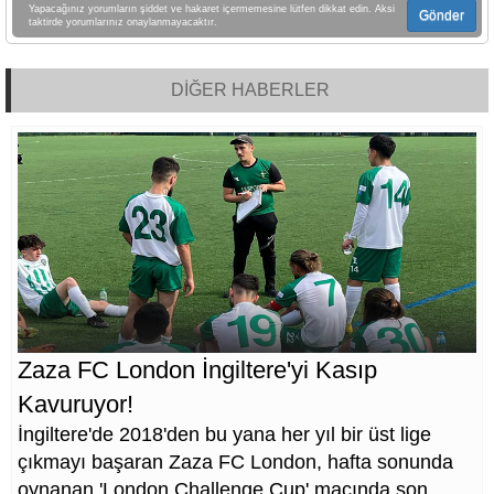
Yapacağınız yorumların şiddet ve hakaret içermemesine lütfen dikkat edin. Aksi
Gönder
taktirde yorumlarınız onaylanmayacaktır.
DİĞER HABERLER
Zaza FC London İngiltere'yi Kasıp
Kavuruyor!
İngiltere'de 2018'den bu yana her yıl bir üst lige
çıkmayı başaran Zaza FC London, hafta sonunda
oynanan 'London Challenge Cup' maçında son