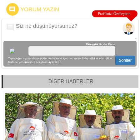
YORUM YAZIN
Güvenlik Kodu Girin
Yapacağınız yorumların şiddet ve hakaret içermemesine lütfen dikkat edin. Aksi
Gönder
taktirde yorumlarınız onaylanmayacaktır.
DİĞER HABERLER