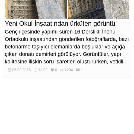
Yeni Okul İnşaatından ürküten görüntü!
Genç ilçesinde yapımı süren 16 Derslikli İnönü
Ortaokulu inşaatından gönderilen fotoğraflarda, bazı
betonarme taşıyıcı elemanlarda boşluklar ve açığa
çıkan donatı demirleri görülüyor. Görüntüler, yapı
kalitesine ilişkin soru işaretleri oluştururken, yetkili
kurumların teknik inceleme yapması çağrısı yapıldı.
06.08.2026
18:03
0
1234
2