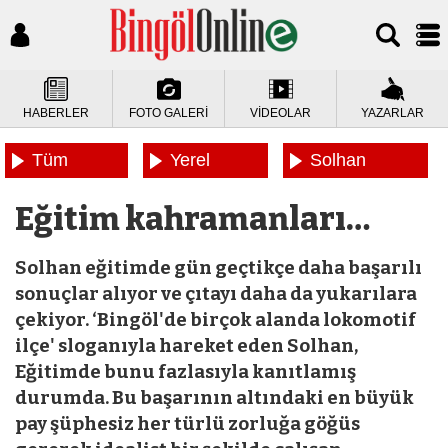
HABERLER
FOTO GALERİ
VİDEOLAR
YAZARLAR
Tüm
Yerel
Solhan
Haberler
Haberler
Haberleri
Eğitim kahramanları…
Solhan eğitimde gün geçtikçe daha başarılı
sonuçlar alıyor ve çıtayı daha da yukarılara
çekiyor. ‘Bingöl'de birçok alanda lokomotif
ilçe' sloganıyla hareket eden Solhan,
Eğitimde bunu fazlasıyla kanıtlamış
durumda. Bu başarının altındaki en büyük
pay şüphesiz her türlü zorluğa göğüs