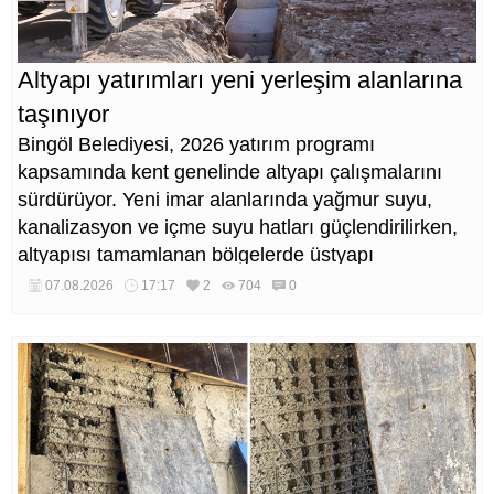
Altyapı yatırımları yeni yerleşim alanlarına
taşınıyor
Bingöl Belediyesi, 2026 yatırım programı
kapsamında kent genelinde altyapı çalışmalarını
sürdürüyor. Yeni imar alanlarında yağmur suyu,
kanalizasyon ve içme suyu hatları güçlendirilirken,
altyapısı tamamlanan bölgelerde üstyapı
düzenlemeleri de eş zamanlı yürütülüyor.
07.08.2026
17:17
2
704
0