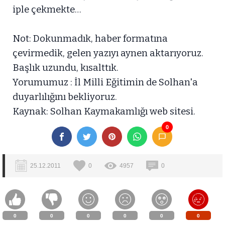
iple çekmekte…
Not: Dokunmadık, haber formatına
çevirmedik, gelen yazıyı aynen aktarıyoruz.
Başlık uzundu, kısalttık.
Yorumumuz : İl Milli Eğitimin de Solhan'a
duyarlılığını bekliyoruz.
Kaynak: Solhan Kaymakamlığı web sitesi.
0
25.12.2011
0
4957
0
0
0
0
0
0
0