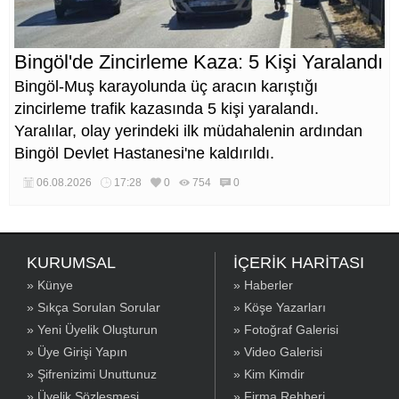
Bingöl'de Zincirleme Kaza: 5 Kişi Yaralandı
Bingöl-Muş karayolunda üç aracın karıştığı
zincirleme trafik kazasında 5 kişi yaralandı.
Yaralılar, olay yerindeki ilk müdahalenin ardından
Bingöl Devlet Hastanesi'ne kaldırıldı.
06.08.2026
17:28
0
754
0
KURUMSAL
İÇERİK HARİTASI
» Künye
» Haberler
» Sıkça Sorulan Sorular
» Köşe Yazarları
» Yeni Üyelik Oluşturun
» Fotoğraf Galerisi
» Üye Girişi Yapın
» Video Galerisi
» Şifrenizimi Unuttunuz
» Kim Kimdir
» Üyelik Sözleşmesi
» Firma Rehberi