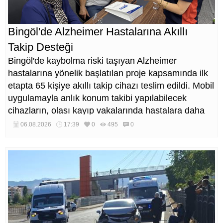
Bingöl'de Alzheimer Hastalarına Akıllı
Takip Desteği
Bingöl'de kaybolma riski taşıyan Alzheimer
hastalarına yönelik başlatılan proje kapsamında ilk
etapta 65 kişiye akıllı takip cihazı teslim edildi. Mobil
uygulamayla anlık konum takibi yapılabilecek
cihazların, olası kayıp vakalarında hastalara daha
kısa sürede ulaşılmasını sağlaması hedefleniyor.
06.08.2026
17:39
0
495
0