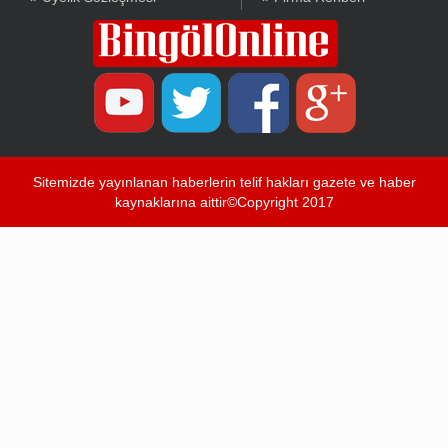
Sitemizde yayınlanan haberlerin telif hakları gazete ve haber
kaynaklarına aittir©Copyright 2017