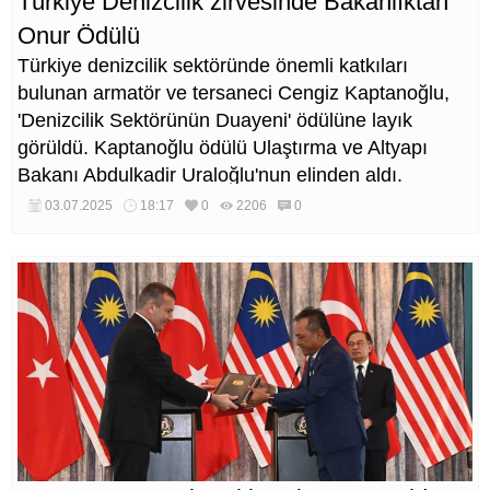
Türkiye Denizcilik zirvesinde Bakanlıktan
Onur Ödülü
Türkiye denizcilik sektöründe önemli katkıları
bulunan armatör ve tersaneci Cengiz Kaptanoğlu,
'Denizcilik Sektörünün Duayeni' ödülüne layık
görüldü. Kaptanoğlu ödülü Ulaştırma ve Altyapı
Bakanı Abdulkadir Uraloğlu'nun elinden aldı.
03.07.2025
18:17
0
2206
0