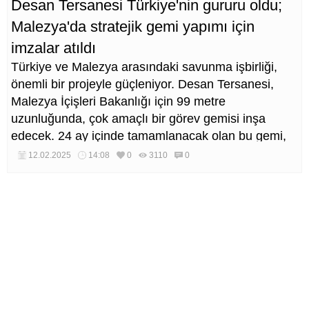
Desan Tersanesi Türkiye'nin gururu oldu;
Malezya'da stratejik gemi yapımı için
imzalar atıldı
Türkiye ve Malezya arasındaki savunma işbirliği,
önemli bir projeyle güçleniyor. Desan Tersanesi,
Malezya İçişleri Bakanlığı için 99 metre
uzunluğunda, çok amaçlı bir görev gemisi inşa
edecek. 24 ay içinde tamamlanacak olan bu gemi,
Malezya Sahil Güvenlik Komutanlığı (MMEA)
12.02.2025
14:08
0
3110
0
envanterindeki en büyük gemi olma özelliğini
taşıyacak.