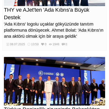
THY ve AJet'ten 'Ada Kıbrıs'a Büyük
Destek
'Ada Kıbrıs' logolu uçaklar gökyüzünde tanıtım
platformuna dönüşecek. Ahmet Bolat: 'Ada Kıbrıs'ın
ana aktörü olmak için bir araya geldik'
08.07.2025
13:59
0
1946
0