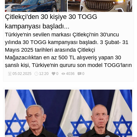
Çitlekçi'den 30 kişiye 30 TOGG
kampanyası başladı...
Türkiye'nin sevilen markası Çitlekçi'nin 30'uncu
yılında 30 TOGG kampanyası başladı. 3 Şubat- 31
Mayıs 2025 tarihleri arasında Çitlekçi
Mağazacılıktan en az 500 TL alışveriş yapan 30
şanslı kişi, Türkiye'nin gururu son model TOGG'ların
sahibi olma fırsatı yakalayacak.
05.02.2025
12:20
0
4036
0