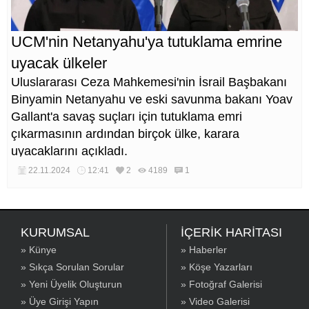
UCM'nin Netanyahu'ya tutuklama emrine
uyacak ülkeler
Uluslararası Ceza Mahkemesi'nin İsrail Başbakanı
Binyamin Netanyahu ve eski savunma bakanı Yoav
Gallant'a savaş suçları için tutuklama emri
çıkarmasının ardından birçok ülke, karara
uyacaklarını açıkladı.
22.11.2024
12:41
2
4189
1
KURUMSAL
İÇERİK HARİTASI
» Künye
» Haberler
» Sıkça Sorulan Sorular
» Köşe Yazarları
» Yeni Üyelik Oluşturun
» Fotoğraf Galerisi
» Üye Girişi Yapın
» Video Galerisi