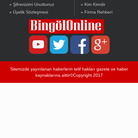
» Şifrenizimi Unuttunuz
» Kim Kimdir
» Üyelik Sözleşmesi
» Firma Rehberi
Sitemizde yayınlanan haberlerin telif hakları gazete ve haber
kaynaklarına aittir©Copyright 2017