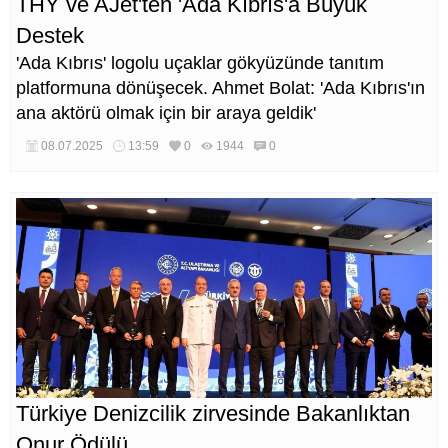
THY ve AJet'ten 'Ada Kıbrıs'a Büyük
Destek
'Ada Kıbrıs' logolu uçaklar gökyüzünde tanıtım
platformuna dönüşecek. Ahmet Bolat: 'Ada Kıbrıs'ın
ana aktörü olmak için bir araya geldik'
08.07.2025
13:59
0
1944
0
Türkiye Denizcilik zirvesinde Bakanlıktan
Onur Ödülü