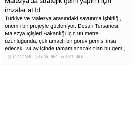
Malezya'da stratejik gemi yapımı için
imzalar atıldı
Türkiye ve Malezya arasındaki savunma işbirliği,
önemli bir projeyle güçleniyor. Desan Tersanesi,
Malezya İçişleri Bakanlığı için 99 metre
uzunluğunda, çok amaçlı bir görev gemisi inşa
edecek. 24 ay içinde tamamlanacak olan bu gemi,
Malezya Sahil Güvenlik Komutanlığı (MMEA)
12.02.2025
14:08
0
3107
0
envanterindeki en büyük gemi olma özelliğini
taşıyacak.