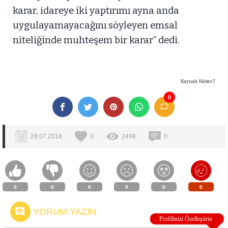
karar, idareye iki yaptırımı ayna anda
uygulayamayacağını söyleyen emsal
niteliğinde muhteşem bir karar” dedi.
Kaynak: Haber7
0
28.07.2018
0
2498
0
0
0
0
0
0
0
YORUM YAZIN