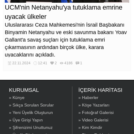
UCM'nin Netanyahu'ya tutuklama emrine
uyacak ülkeler
Uluslararası Ceza Mahkemesi'nin İsrail Başbakanı
Binyamin Netanyahu ve eski savunma bakanı Yoav
Gallant'a savaş suçları için tutuklama emri
çıkarmasının ardından birçok ülke, karara
uyacaklarını açıkladı.
22.11.2024
12:41
2
4186
1
KURUMSAL
İÇERİK HARİTASI
» Künye
» Haberler
» Sıkça Sorulan Sorular
» Köşe Yazarları
» Yeni Üyelik Oluşturun
» Fotoğraf Galerisi
» Üye Girişi Yapın
» Video Galerisi
» Şifrenizimi Unuttunuz
» Kim Kimdir