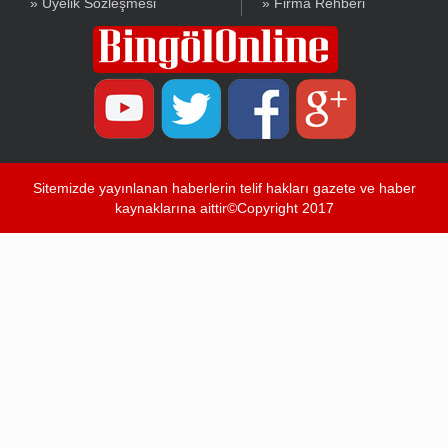
» Üyelik Sözleşmesi
» Firma Rehberi
Sitemizde yayınlanan haberlerin telif hakları gazete ve haber
kaynaklarına aittir©Copyright 2017