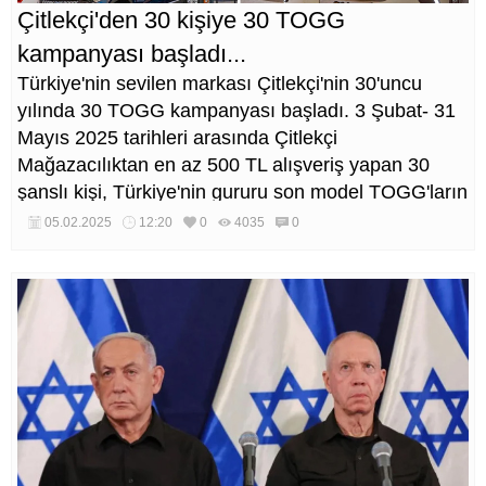
Çitlekçi'den 30 kişiye 30 TOGG
kampanyası başladı...
Türkiye'nin sevilen markası Çitlekçi'nin 30'uncu
yılında 30 TOGG kampanyası başladı. 3 Şubat- 31
Mayıs 2025 tarihleri arasında Çitlekçi
Mağazacılıktan en az 500 TL alışveriş yapan 30
şanslı kişi, Türkiye'nin gururu son model TOGG'ların
sahibi olma fırsatı yakalayacak.
05.02.2025
12:20
0
4035
0