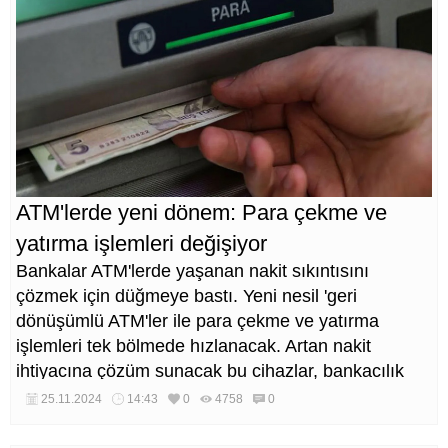
ATM'lerde yeni dönem: Para çekme ve
yatırma işlemleri değişiyor
Bankalar ATM'lerde yaşanan nakit sıkıntısını
çözmek için düğmeye bastı. Yeni nesil 'geri
dönüşümlü ATM'ler ile para çekme ve yatırma
işlemleri tek bölmede hızlanacak. Artan nakit
ihtiyacına çözüm sunacak bu cihazlar, bankacılık
sektöründe devrim yaratmaya hazırlanıyor.
25.11.2024
14:43
0
4758
0