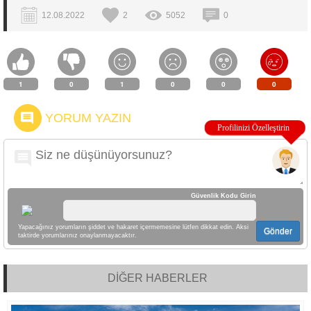
12.08.2022
2
5052
0
1
0
1
0
0
0
YORUM YAZIN
Güvenlik Kodu Girin
Yapacağınız yorumların şiddet ve hakaret içermemesine lütfen dikkat edin. Aksi
Gönder
taktirde yorumlarınız onaylanmayacaktır.
DİĞER HABERLER