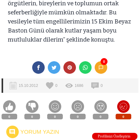
örgütlerin, bireylerin ve toplumun ortak
seferberliğiyle mümkün olmaktadır. Bu
vesileyle tüm engellilerimizin 15 Ekim Beyaz
Baston Günü olarak kutlar yaşam boyu
mutluluklar dilerim” şeklinde konuştu.
0
15.10.2012
0
1686
0
0
0
0
0
0
0
YORUM YAZIN