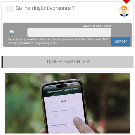
Güvenlik Kodu Girin
Yapacağınız yorumların şiddet ve hakaret içermemesine lütfen dikkat edin. Aksi
Gönder
taktirde yorumlarınız onaylanmayacaktır.
DİĞER HABERLER