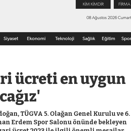
KİM KİMDİR
FİRMA
08 Ağustos 2026 Cumart
Siyaset
Ekonomi
Teknoloji
Sağlık
Eğitim
Spo
ri ücreti en uygun
cağız'
oğan, TÜGVA 5. Olağan Genel Kurulu ve 6.
inan Erdem Spor Salonu önünde bekleyen
ari ücret 2023 ile ilgili önemli mesajlar