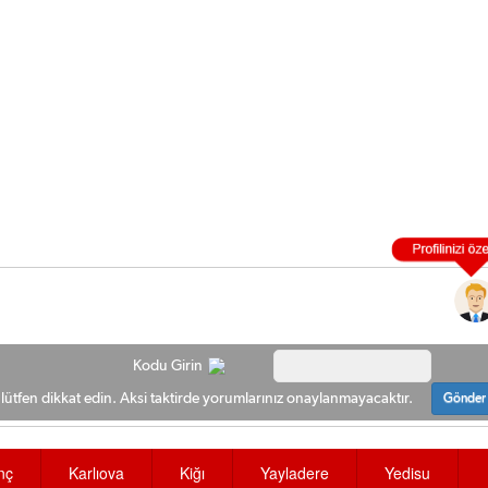
Kodu Girin
ütfen dikkat edin. Aksi taktirde yorumlarınız onaylanmayacaktır.
Gönder
nç
Karlıova
Kiğı
Yayladere
Yedisu