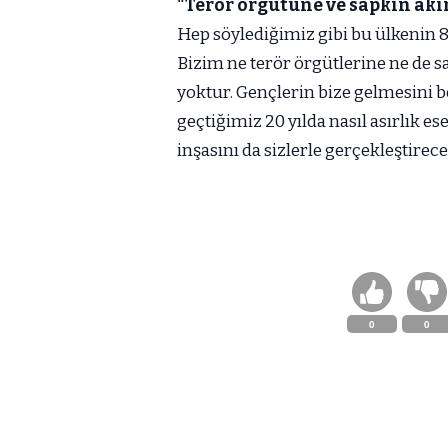
"Terör örgütüne ve sapkın akı
Hep söylediğimiz gibi bu ülkenin 8
Bizim ne terör örgütlerine ne de s
yoktur. Gençlerin bize gelmesini 
geçtiğimiz 20 yılda nasıl asırlık 
inşasını da sizlerle gerçekleştirece
0
0