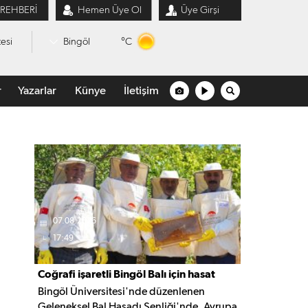
 REHBERİ
Hemen Üye Ol
Üye Girşi
°C
esi
Bingöl
r
Yazarlar
Künye
İletişim
07.08.2026
17:49
Coğrafi işaretli Bingöl Balı için hasat
Bingöl Üniversitesi'nde düzenlenen
şenliği düzenlendi
Geleneksel Bal Hasadı Şenliği'nde, Avrupa