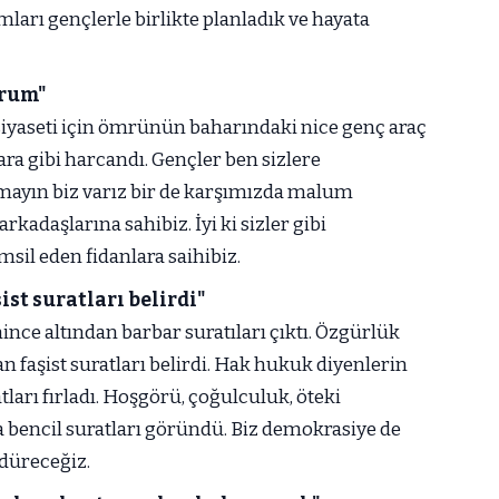
ları gençlerle birlikte planladık ve hayata
orum"
i siyaseti için ömrünün baharındaki nice genç araç
para gibi harcandı. Gençler ben sizlere
ayın biz varız bir de karşımızda malum
 arkadaşlarına sahibiz. İyi ki sizler gibi
msil eden fidanlara saihibiz.
ist suratları belirdi"
nce altından barbar suratıları çıktı. Özgürlük
n faşist suratları belirdi. Hak hukuk diyenlerin
ları fırladı. Hoşgörü, çoğulculuk, öteki
a bencil suratları göründü. Biz demokrasiye de
düreceğiz.