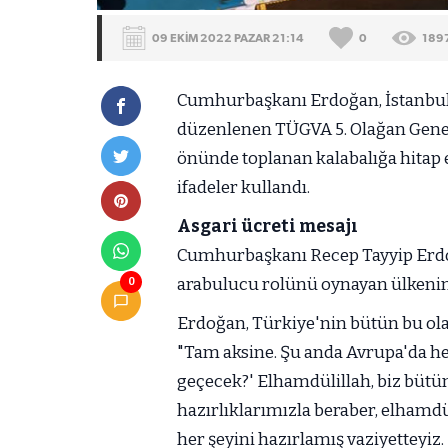
09 EKİM 2022 PAZAR 21:14
0
189
Cumhurbaşkanı Erdoğan, İstanbul
düzenlenen TÜGVA 5. Olağan Genel
önünde toplanan kalabalığa hitap e
ifadeler kullandı.
Asgari ücreti mesajı
Cumhurbaşkanı Recep Tayyip Erdo
arabulucu rolünü oynayan ülkenin 
0
Erdoğan, Türkiye'nin bütün bu ola
"Tam aksine. Şu anda Avrupa'da her
geçecek?' Elhamdülillah, biz bütün
hazırlıklarımızla beraber, elhamd
her şeyini hazırlamış vaziyetteyiz.