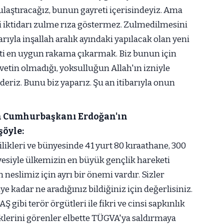
ulaştıracağız, bunun gayreti içerisindeyiz. Ama
i iktidarı zulme rıza göstermez. Zulmedilmesini
arıyla inşallah aralık ayındaki yapılacak olan yeni
ti en uygun rakama çıkarmak. Biz bunun için
vetin olmadığı, yoksulluğun Allah'ın izniyle
deriz. Bunu biz yaparız. Şu an itibarıyla onun
en Cumhurbaşkanı Erdoğan'ın
öyle:
cilikleri ve bünyesinde 41 yurt 80 kıraathane, 300
üyesiyle ülkemizin en büyük gençlik hareketi
 neslimiz için ayrı bir önemi vardır. Sizler
e kadar ne aradığınız bildiğiniz için değerlisiniz.
gibi terör örgütleri ile fikri ve cinsi sapkınlık
lerini görenler elbette TÜGVA'ya saldırmaya