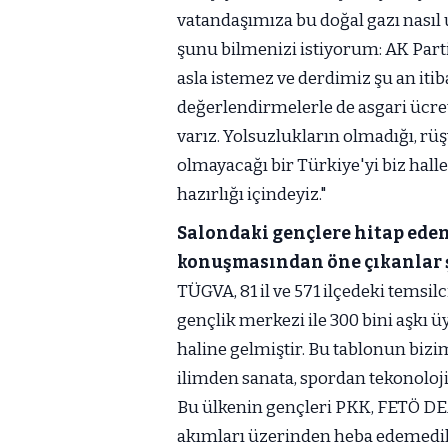
vatandaşımıza bu doğal gazı nasıl 
şunu bilmenizi istiyorum: AK Part
asla istemez ve derdimiz şu an itib
değerlendirmelerle de asgari ücre
varız. Yolsuzlukların olmadığı, rüş
olmayacağı bir Türkiye'yi biz halle
hazırlığı içindeyiz."
Salondaki gençlere hitap ed
konuşmasından öne çıkanlar ş
TÜGVA, 81 il ve 571 ilçedeki temsil
gençlik merkezi ile 300 bini aşkı 
haline gelmiştir. Bu tablonun bizim
ilimden sanata, spordan tekonolojiy
Bu ülkenin gençleri PKK, FETÖ DEAŞ 
akımları üzerinden heba edemedik