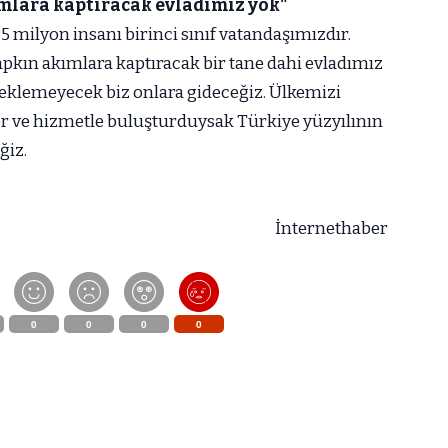
mlara kaptıracak evladımız yok"
5 milyon insanı birinci sınıf vatandaşımızdır.
apkın akımlara kaptıracak bir tane dahi evladımız
beklemeyecek biz onlara gideceğiz. Ülkemizi
eser ve hizmetle buluşturduysak Türkiye yüzyılının
ğiz.
İnternethaber
0
0
0
0