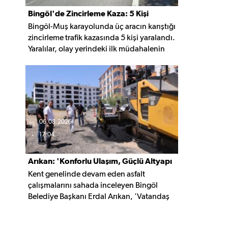
Bingöl'de Zincirleme Kaza: 5 Kişi
Bingöl-Muş karayolunda üç aracın karıştığı
Yaralandı
zincirleme trafik kazasında 5 kişi yaralandı.
Yaralılar, olay yerindeki ilk müdahalenin
ardından Bingöl Devlet Hastanesi'ne
kaldırıldı.
06.08.2026
17:04
Arıkan: 'Konforlu Ulaşım, Güçlü Altyapı
Kent genelinde devam eden asfalt
İçin Çalışıyoruz'
çalışmalarını sahada inceleyen Bingöl
Belediye Başkanı Erdal Arıkan, 'Vatandaş
yapılan çalışmayı değil, o çalışmanın
hayatına kattığı konforu hatırlar' diyerek,