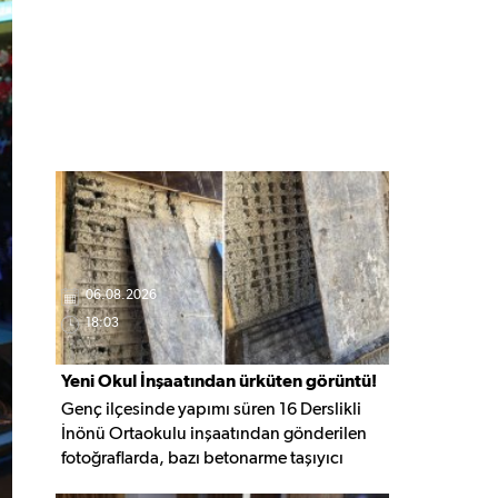
06.08.2026
18:03
Yeni Okul İnşaatından ürküten görüntü!
Genç ilçesinde yapımı süren 16 Derslikli
İnönü Ortaokulu inşaatından gönderilen
fotoğraflarda, bazı betonarme taşıyıcı
elemanlarda boşluklar ve açığa çıkan