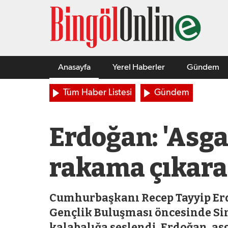
Anasayfa
Yerel Haberler
Gündem
Tüm Haber Listesi
Gündem
Erdoğan: 'Asga
rakama çıkara
Cumhurbaşkanı Recep Tayyip Erd
Gençlik Buluşması öncesinde S
kalabalığa seslendi. Erdoğan, asg