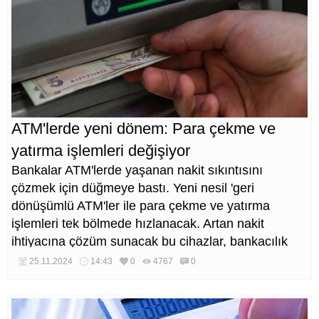
ATM'lerde yeni dönem: Para çekme ve
yatırma işlemleri değişiyor
Bankalar ATM'lerde yaşanan nakit sıkıntısını
çözmek için düğmeye bastı. Yeni nesil 'geri
dönüşümlü ATM'ler ile para çekme ve yatırma
işlemleri tek bölmede hızlanacak. Artan nakit
ihtiyacına çözüm sunacak bu cihazlar, bankacılık
sektöründe devrim yaratmaya hazırlanıyor.
25.11.2024
14:43
0
4767
0