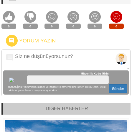
0
0
0
0
0
0
YORUM YAZIN
Güvenlik Kodu Girin
Yapacağınız yorumların şiddet ve hakaret içermemesine lütfen dikkat edin. Aksi
Gönder
taktirde yorumlarınız onaylanmayacaktır.
DİĞER HABERLER