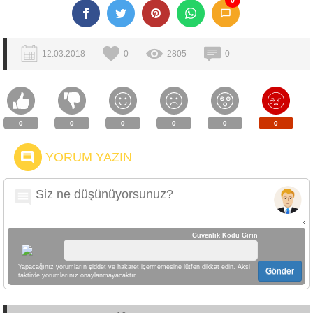
12.03.2018
0
2805
0
0
0
0
0
0
0
YORUM YAZIN
Güvenlik Kodu Girin
Yapacağınız yorumların şiddet ve hakaret içermemesine lütfen dikkat edin. Aksi
Gönder
taktirde yorumlarınız onaylanmayacaktır.