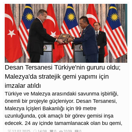
Desan Tersanesi Türkiye'nin gururu oldu;
Malezya'da stratejik gemi yapımı için
imzalar atıldı
Türkiye ve Malezya arasındaki savunma işbirliği,
önemli bir projeyle güçleniyor. Desan Tersanesi,
Malezya İçişleri Bakanlığı için 99 metre
uzunluğunda, çok amaçlı bir görev gemisi inşa
edecek. 24 ay içinde tamamlanacak olan bu gemi,
Malezya Sahil Güvenlik Komutanlığı (MMEA)
12.02.2025
14:08
0
3109
0