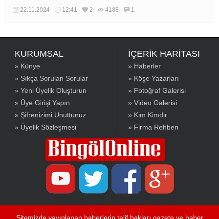
22.11.2024
12:41
2
4188
1
KURUMSAL
İÇERİK HARİTASI
» Künye
» Haberler
» Sıkça Sorulan Sorular
» Köşe Yazarları
» Yeni Üyelik Oluşturun
» Fotoğraf Galerisi
» Üye Girişi Yapın
» Video Galerisi
» Şifrenizimi Unuttunuz
» Kim Kimdir
» Üyelik Sözleşmesi
» Firma Rehberi
Sitemizde yayınlanan haberlerin telif hakları gazete ve haber