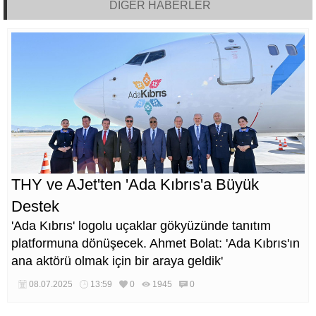
DİĞER HABERLER
THY ve AJet'ten 'Ada Kıbrıs'a Büyük
Destek
'Ada Kıbrıs' logolu uçaklar gökyüzünde tanıtım
platformuna dönüşecek. Ahmet Bolat: 'Ada Kıbrıs'ın
ana aktörü olmak için bir araya geldik'
08.07.2025
13:59
0
1945
0