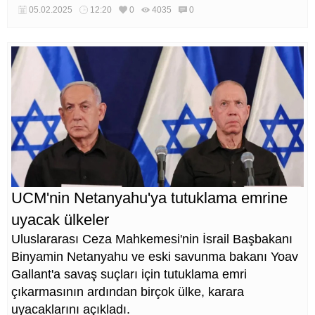
sahibi olma fırsatı yakalayacak.
05.02.2025
12:20
0
4035
0
UCM'nin Netanyahu'ya tutuklama emrine
uyacak ülkeler
Uluslararası Ceza Mahkemesi'nin İsrail Başbakanı
Binyamin Netanyahu ve eski savunma bakanı Yoav
Gallant'a savaş suçları için tutuklama emri
çıkarmasının ardından birçok ülke, karara
uyacaklarını açıkladı.