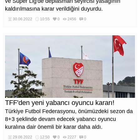
ve Süper Lig'de deplasman seyircisi yasağının
kaldırılmasına karar verildiğini duyurdu.
30.06.2022
10:55
0
2456
0
TFF'den yeni yabancı oyuncu kararı!
Türkiye Futbol Federasyonu, önümüzdeki sezon da
8+3 şeklinde devam edecek yabancı oyuncu
kuralına dair önemli bir karar daha aldı.
29.06.2022
12:50
0
2227
0