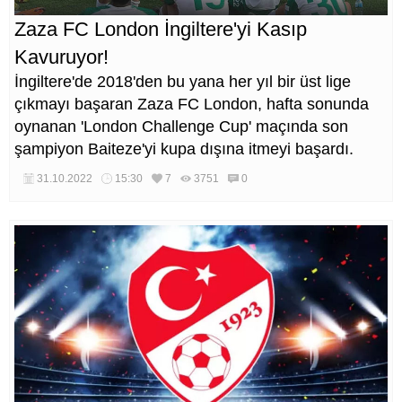
Zaza FC London İngiltere'yi Kasıp
Kavuruyor!
İngiltere'de 2018'den bu yana her yıl bir üst lige
çıkmayı başaran Zaza FC London, hafta sonunda
oynanan 'London Challenge Cup' maçında son
şampiyon Baiteze'yi kupa dışına itmeyi başardı.
31.10.2022
15:30
7
3751
0