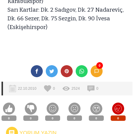
Karabükspor)
Sarı Kartlar: Dk. 2 Sadıgov, Dk. 27 Nadareviç,
Dk. 66 Sezer, Dk. 75 Sezgin, Dk. 90 İvesa
(Eskişehirspor)
0
22.10.2010
0
2524
0
0
0
0
0
0
0
YORUM YAZIN