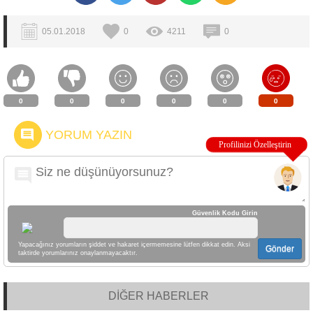
05.01.2018
0
4211
0
0
0
0
0
0
0
YORUM YAZIN
Güvenlik Kodu Girin
Yapacağınız yorumların şiddet ve hakaret içermemesine lütfen dikkat edin. Aksi
Gönder
taktirde yorumlarınız onaylanmayacaktır.
DİĞER HABERLER