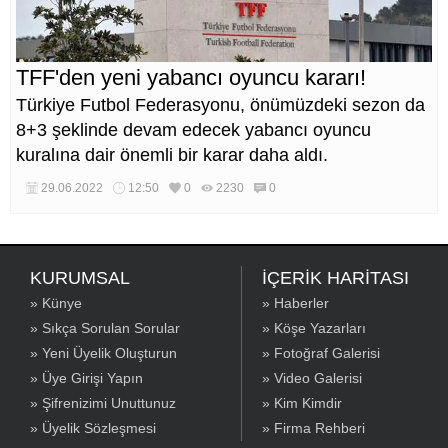
TFF'den yeni yabancı oyuncu kararı!
Türkiye Futbol Federasyonu, önümüzdeki sezon da
8+3 şeklinde devam edecek yabancı oyuncu
kuralına dair önemli bir karar daha aldı.
29.06.2022
12:50
0
2230
0
KURUMSAL
İÇERİK HARİTASI
» Künye
» Haberler
» Sıkça Sorulan Sorular
» Köşe Yazarları
» Yeni Üyelik Oluşturun
» Fotoğraf Galerisi
» Üye Girişi Yapın
» Video Galerisi
» Şifrenizimi Unuttunuz
» Kim Kimdir
» Üyelik Sözleşmesi
» Firma Rehberi