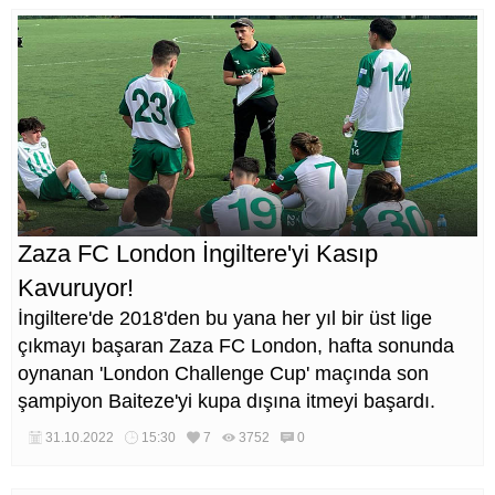
Zaza FC London İngiltere'yi Kasıp
Kavuruyor!
İngiltere'de 2018'den bu yana her yıl bir üst lige
çıkmayı başaran Zaza FC London, hafta sonunda
oynanan 'London Challenge Cup' maçında son
şampiyon Baiteze'yi kupa dışına itmeyi başardı.
31.10.2022
15:30
7
3752
0