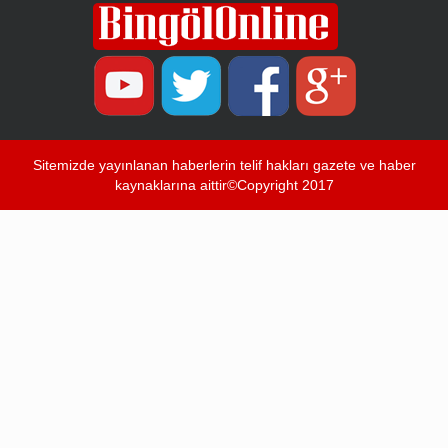
Sitemizde yayınlanan haberlerin telif hakları gazete ve haber
kaynaklarına aittir©Copyright 2017