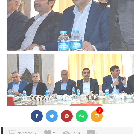
8
31.12.2017
2
5436
8