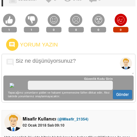
1
1
0
0
0
0
YORUM YAZIN
Güvenlik Kodu Girin
Yapacağınız yorumların şiddet ve hakaret içermemesine lütfen dikkat edin. Aksi
Gönder
taktirde yorumlarınız onaylanmayacaktır.
Misafir Kullanıcı
(@Misafir_21354)
02 Ocak 2018 Salı 09:10