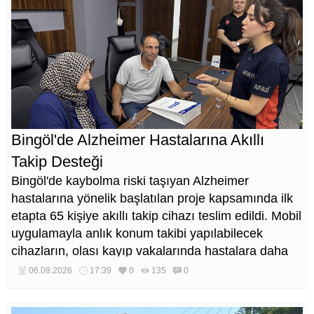
Bingöl'de Alzheimer Hastalarına Akıllı
Takip Desteği
Bingöl'de kaybolma riski taşıyan Alzheimer
hastalarına yönelik başlatılan proje kapsamında ilk
etapta 65 kişiye akıllı takip cihazı teslim edildi. Mobil
uygulamayla anlık konum takibi yapılabilecek
cihazların, olası kayıp vakalarında hastalara daha
kısa sürede ulaşılmasını sağlaması hedefleniyor.
06.08.2026
17:39
0
135
0