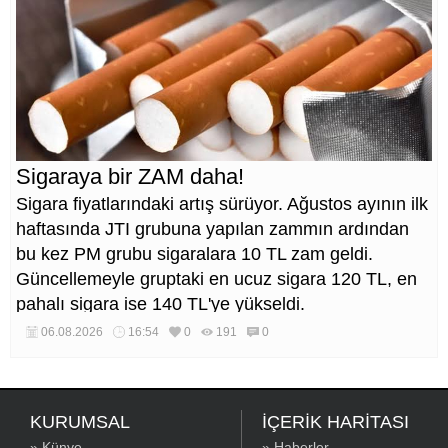
Sigaraya bir ZAM daha!
Sigara fiyatlarındaki artış sürüyor. Ağustos ayının ilk
haftasında JTI grubuna yapılan zammın ardından
bu kez PM grubu sigaralara 10 TL zam geldi.
Güncellemeyle gruptaki en ucuz sigara 120 TL, en
pahalı sigara ise 140 TL'ye yükseldi.
06.08.2026
16:54
0
191
0
KURUMSAL
İÇERİK HARİTASI
» Künye
» Haberler