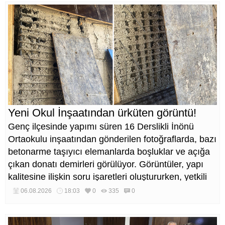
Yeni Okul İnşaatından ürküten görüntü!
Genç ilçesinde yapımı süren 16 Derslikli İnönü
Ortaokulu inşaatından gönderilen fotoğraflarda, bazı
betonarme taşıyıcı elemanlarda boşluklar ve açığa
çıkan donatı demirleri görülüyor. Görüntüler, yapı
kalitesine ilişkin soru işaretleri oluştururken, yetkili
kurumların teknik inceleme yapması çağrısı yapıldı.
06.08.2026
18:03
0
335
0