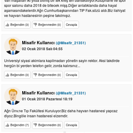
Vah maşallah iki yılda bitmiş bir tek kreş ten bahsediliyor.Kütüphane ile spor
spor salonu daha 2018 de bitecek mişş.Diğer anlatıklarıda daha hayal
aşamasındakelerdir.Ağrı Cumhurbaşkanından TIP Fak.sözü aldı.Biz ilahiyat
ve hayvan hastanesinin peşine takılmışız.
Beğendim (3)
Beğenmedim (0)
Cevapla
Misafir Kullanıcı
(@Misafir_21351)
02 Ocak 2018 Salı 04:55
Universiyi siyasi akimlara kapilmadan yönetin sayin rektor. Aksi takdirde
hergün bi yerden telefon gelir, zorda kalırsınız...
Beğendim (3)
Beğenmedim (0)
Cevapla
Misafir Kullanıcı
(@Misafir_21331)
01 Ocak 2018 Pazartesi 18:19
Ağrı Ünv.ne Tıp Fakültesi Kuruluyor.Biz daha hayvan hastanesi yapcaz
diyoz.Bingöle insan hastanesi elzemdir.
Beğendim (7)
Beğenmedim (0)
Cevapla