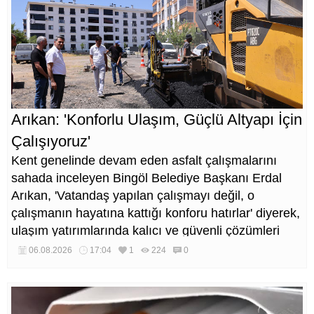
Arıkan: 'Konforlu Ulaşım, Güçlü Altyapı İçin
Çalışıyoruz'
Kent genelinde devam eden asfalt çalışmalarını
sahada inceleyen Bingöl Belediye Başkanı Erdal
Arıkan, 'Vatandaş yapılan çalışmayı değil, o
çalışmanın hayatına kattığı konforu hatırlar' diyerek,
ulaşım yatırımlarında kalıcı ve güvenli çözümleri
öncelediklerini söyledi. Arıkan, bu sezon yaklaşık 40
06.08.2026
17:04
1
224
0
bin ton asfalt serimi gerçekleştirileceğini belirtti.