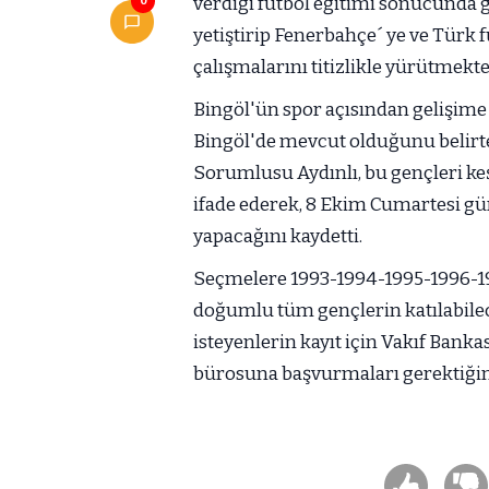
verdiği futbol eğitimi sonucunda ge
0
yetiştirip Fenerbahçe´ ye ve Tür
çalışmalarını titizlikle yürütmekte
Bingöl'ün spor açısından gelişime
Bingöl'de mevcut olduğunu belirt
Sorumlusu Aydınlı, bu gençleri keşf
ifade ederek, 8 Ekim Cumartesi 
yapacağını kaydetti.
Seçmelere 1993-1994-1995-1996-
doğumlu tüm gençlerin katılabilec
isteyenlerin kayıt için Vakıf Banka
bürosuna başvurmaları gerektiğini 