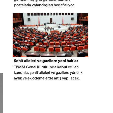
postalarla vatandaşları hedef alıyor.
Uzmanlar, 'Mahkemeden tebligat geldi'
mesajlarıyla gönderilen bağlantılara
kesinlikle tıklanmaması gerektiği
konusunda uyarıyor.
10.08.2026
00:21
Şehit aileleri ve gazilere yeni haklar
TBMM Genel Kurulu'nda kabul edilen
içeren teklif yasalaştı
kanunla, şehit aileleri ve gazilere yönelik
aylık ve ek ödemelerde artış yapılacak.
Düzenleme, vazife malulleri ile 15 Temmuz
ve terör olaylarında yaralanan bazı kişilere
yeni haklar getiriyor.