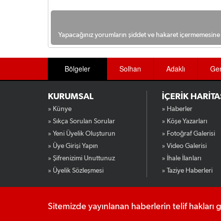
Yapacağınız yorumların şiddet ve hakaret içermemesine l
Bölgeler
Solhan
Adaklı
Ge
KURUMSAL
İÇERİK HARİTA
» Künye
» Haberler
» Sıkça Sorulan Sorular
» Köşe Yazarları
» Yeni Üyelik Oluşturun
» Fotoğraf Galerisi
» Üye Girişi Yapın
» Video Galerisi
» Şifrenizimi Unuttunuz
» İhale İlanları
» Üyelik Sözleşmesi
» Taziye Haberleri
Sitemizde yayınlanan haberlerin telif hakları 