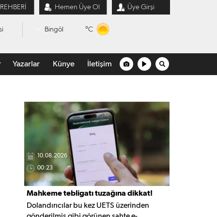
 REHBERİ
Hemen Üye Ol
Üye Girşi
°C
si
Bingöl
r
Yazarlar
Künye
İletişim
10.08.2026
00:23
Mahkeme tebligatı tuzağına dikkat!
Dolandırıcılar bu kez UETS üzerinden
gönderilmiş gibi görünen sahte e-