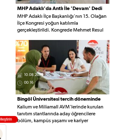
MHP Adaklı'da Antlı İle 'Devam' Dedi
MHP Adaklı İlçe Başkanlığı'nın 15. Olağan
İlçe Kongresi yoğun katılımla
gerçekleştirildi. Kongrede Mehmet Resul
Antlı yeniden ilçe başkanlığı görevine
seçilirken, birlik ve beraberlik mesajları öne
çıktı.
10.08.2026
00:16
Bingöl Üniversitesi tercih döneminde
Kalium ve Miliamall AVM'lerinde kurulan
sahaya indi
tanıtım stantlarında aday öğrencilere
bölüm, kampüs yaşamı ve kariyer
olanakları hakkında doğrudan bilgi
veriliyor.