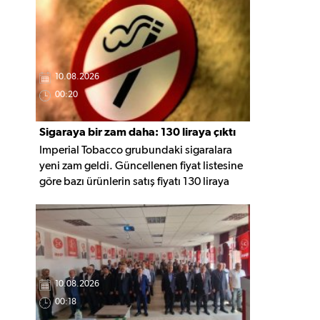
hakkında yetkililerden bilgi aldı.
10.08.2026
00:20
Sigaraya bir zam daha: 130 liraya çıktı
Imperial Tobacco grubundaki sigaralara
yeni zam geldi. Güncellenen fiyat listesine
göre bazı ürünlerin satış fiyatı 130 liraya
yükselirken, zamlı tarifeler 10 Ağustos'tan
itibaren geçerli olacak.
10.08.2026
00:18