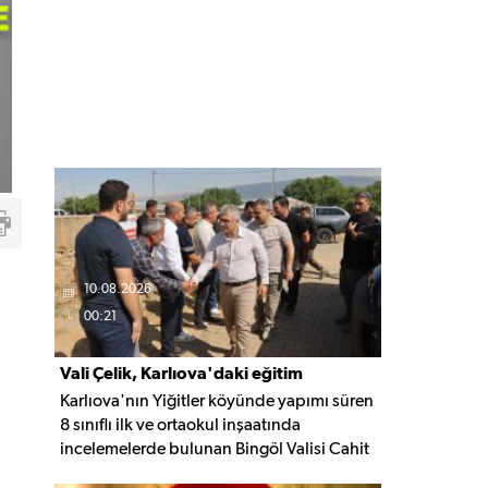
10.08.2026
00:21
Vali Çelik, Karlıova'daki eğitim
Karlıova'nın Yiğitler köyünde yapımı süren
yatırımlarını yerinde inceledi
8 sınıflı ilk ve ortaokul inşaatında
incelemelerde bulunan Bingöl Valisi Cahit
Çelik, eğitim yatırımlarının son durumu