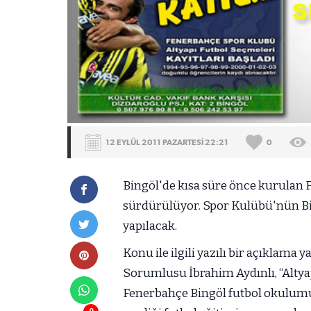
12 EYLÜL 2011 PAZARTESİ 22:21
0
Bingöl'de kısa süre önce kurulan 
sürdürülüyor. Spor Kulübü'nün B
yapılacak.
Konu ile ilgili yazılı bir açıklam
Sorumlusu İbrahim Aydınlı, “Altya
Fenerbahçe Bingöl futbol okulumu