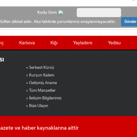
Kodu Girin
ütfen dikkat edin. Aksi taktirde yorumlarınız onaylanmayacaktır.
Gönder
nç
Karlıova
Kiğı
Yayladere
Yedisu
SI
» Serbest Kürsü
» Kurşun Kalem
» Gelişmiş Arama
» Tüm Manşetler
» İletişim Bilgilerimiz
» Bize Ulaşın
gazete ve haber kaynaklarına aittir