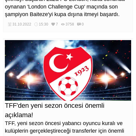
oynanan 'London Challenge Cup' maçında son
şampiyon Baiteze'yi kupa dışına itmeyi başardı.
31.10.2022
15:30
7
3758
0
TFF'den yeni sezon öncesi önemli
açıklama!
TFF, yeni sezon öncesi yabancı oyuncu kuralı ve
kulüplerin gerçekleştireceği transferler için önemli