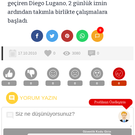
geçiren Diego Lugano, 2 günlük iznin
ardından takımla birlikte çalışmalara
başladı.
0
17.10.2010
0
3080
0
0
0
0
0
0
0
YORUM YAZIN
Güvenlik Kodu Girin