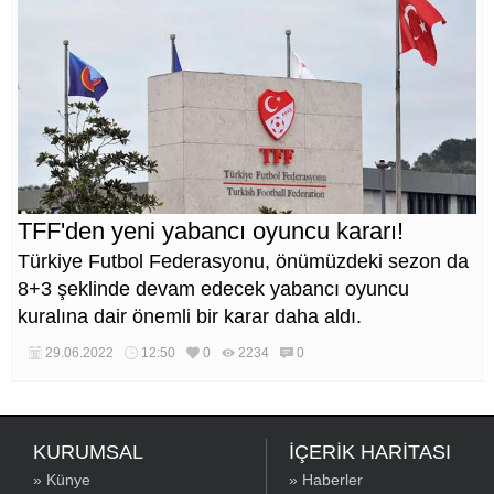
TFF'den yeni yabancı oyuncu kararı!
Türkiye Futbol Federasyonu, önümüzdeki sezon da
8+3 şeklinde devam edecek yabancı oyuncu
kuralına dair önemli bir karar daha aldı.
29.06.2022
12:50
0
2234
0
KURUMSAL
İÇERİK HARİTASI
» Künye
» Haberler