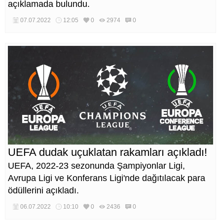
açıklamada bulundu.
07.07.2022
12:05
0
2974
0
UEFA dudak uçuklatan rakamları açıkladı!
UEFA, 2022-23 sezonunda Şampiyonlar Ligi,
Avrupa Ligi ve Konferans Ligi'nde dağıtılacak para
ödüllerini açıkladı.
06.07.2022
10:10
0
2436
0