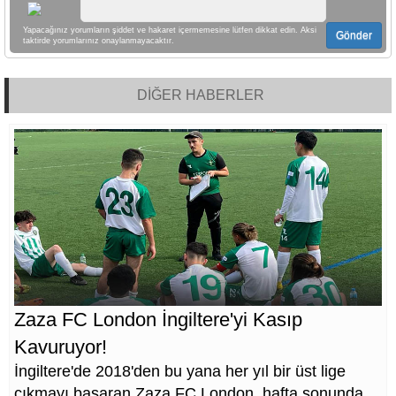
Yapacağınız yorumların şiddet ve hakaret içermemesine lütfen dikkat edin. Aksi
Gönder
taktirde yorumlarınız onaylanmayacaktır.
DİĞER HABERLER
Zaza FC London İngiltere'yi Kasıp
Kavuruyor!
İngiltere'de 2018'den bu yana her yıl bir üst lige
çıkmayı başaran Zaza FC London, hafta sonunda