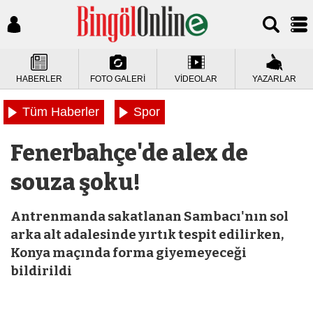
HABERLER
FOTO GALERİ
VİDEOLAR
YAZARLAR
Tüm Haberler
Spor
Fenerbahçe'de alex de
souza şoku!
Antrenmanda sakatlanan Sambacı'nın sol
arka alt adalesinde yırtık tespit edilirken,
Konya maçında forma giyemeyeceği
bildirildi