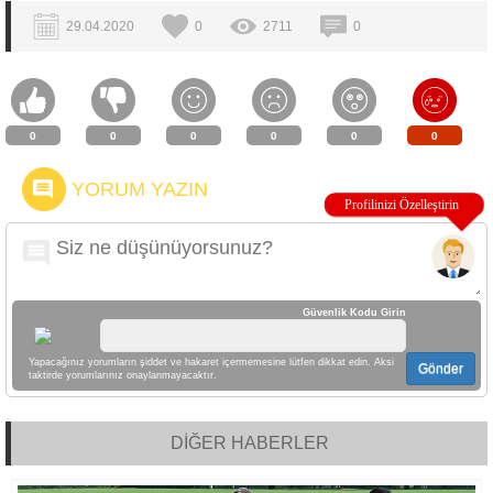
29.04.2020
0
2711
0
0
0
0
0
0
0
YORUM YAZIN
Güvenlik Kodu Girin
Yapacağınız yorumların şiddet ve hakaret içermemesine lütfen dikkat edin. Aksi
Gönder
taktirde yorumlarınız onaylanmayacaktır.
DİĞER HABERLER