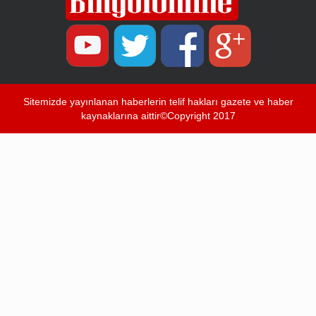
Sitemizde yayınlanan haberlerin telif hakları gazete ve haber
kaynaklarına aittir©Copyright 2017