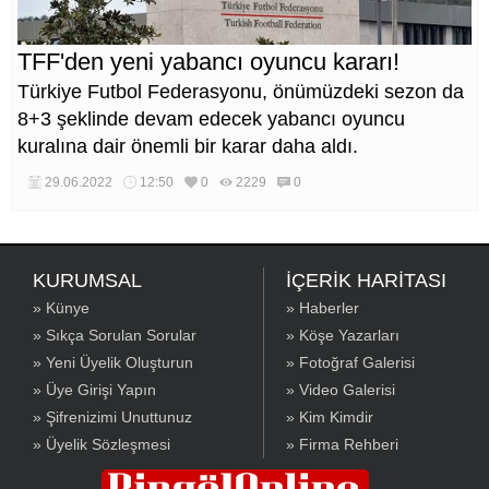
TFF'den yeni yabancı oyuncu kararı!
Türkiye Futbol Federasyonu, önümüzdeki sezon da
8+3 şeklinde devam edecek yabancı oyuncu
kuralına dair önemli bir karar daha aldı.
29.06.2022
12:50
0
2229
0
KURUMSAL
İÇERİK HARİTASI
» Künye
» Haberler
» Sıkça Sorulan Sorular
» Köşe Yazarları
» Yeni Üyelik Oluşturun
» Fotoğraf Galerisi
» Üye Girişi Yapın
» Video Galerisi
» Şifrenizimi Unuttunuz
» Kim Kimdir
» Üyelik Sözleşmesi
» Firma Rehberi