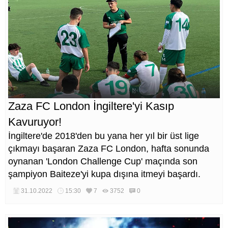
Zaza FC London İngiltere'yi Kasıp
Kavuruyor!
İngiltere'de 2018'den bu yana her yıl bir üst lige
çıkmayı başaran Zaza FC London, hafta sonunda
oynanan 'London Challenge Cup' maçında son
şampiyon Baiteze'yi kupa dışına itmeyi başardı.
31.10.2022
15:30
7
3752
0