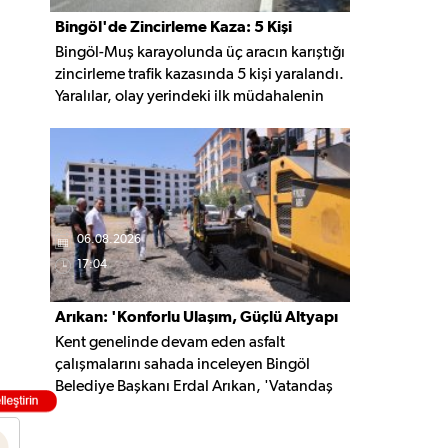
Bingöl'de Zincirleme Kaza: 5 Kişi
Bingöl-Muş karayolunda üç aracın karıştığı
Yaralandı
zincirleme trafik kazasında 5 kişi yaralandı.
Yaralılar, olay yerindeki ilk müdahalenin
ardından Bingöl Devlet Hastanesi'ne
kaldırıldı.
06.08.2026
17:04
Arıkan: 'Konforlu Ulaşım, Güçlü Altyapı
Kent genelinde devam eden asfalt
İçin Çalışıyoruz'
çalışmalarını sahada inceleyen Bingöl
Belediye Başkanı Erdal Arıkan, 'Vatandaş
yapılan çalışmayı değil, o çalışmanın
hayatına kattığı konforu hatırlar' diyerek,