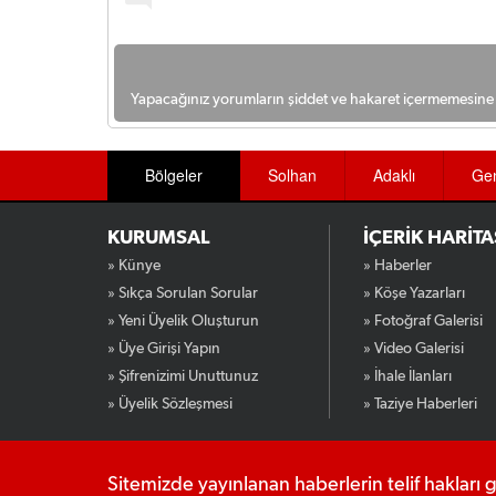
Yapacağınız yorumların şiddet ve hakaret içermemesine l
Bölgeler
Solhan
Adaklı
Ge
KURUMSAL
İÇERİK HARİTA
» Künye
» Haberler
» Sıkça Sorulan Sorular
» Köşe Yazarları
» Yeni Üyelik Oluşturun
» Fotoğraf Galerisi
» Üye Girişi Yapın
» Video Galerisi
» Şifrenizimi Unuttunuz
» İhale İlanları
» Üyelik Sözleşmesi
» Taziye Haberleri
Sitemizde yayınlanan haberlerin telif hakları 