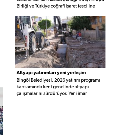
Birliği ve Türkiye coğrafi işaret tesciline
sahip Bingöl Balı'nın hasadı
gerçekleştirildi. Programa YÖKAK Başkanı
Prof. Dr. Ümit Kocabıçak ile çok sayıda
kurum temsilcisi katıldı.
07.08.2026
17:17
Altyapı yatırımları yeni yerleşim
Bingöl Belediyesi, 2026 yatırım programı
alanlarına taşınıyor
kapsamında kent genelinde altyapı
çalışmalarını sürdürüyor. Yeni imar
alanlarında yağmur suyu, kanalizasyon ve
içme suyu hatları güçlendirilirken, altyapısı
tamamlanan bölgelerde üstyapı
düzenlemeleri de eş zamanlı yürütülüyor.