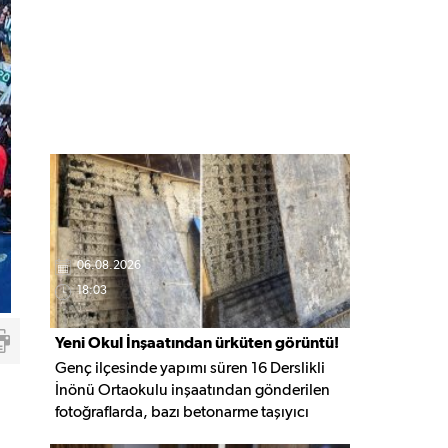
06.08.2026
18:03
Yeni Okul İnşaatından ürküten görüntü!
Genç ilçesinde yapımı süren 16 Derslikli
İnönü Ortaokulu inşaatından gönderilen
fotoğraflarda, bazı betonarme taşıyıcı
elemanlarda boşluklar ve açığa çıkan