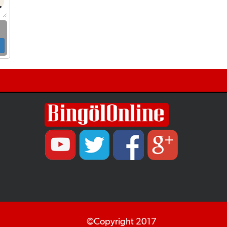
ulaşım yatırımlarında kalıcı ve güvenli
çözümleri öncelediklerini söyledi. Arıkan,
bu sezon yaklaşık 40 bin ton asfalt serimi
gerçekleştirileceğini belirtti.
©Copyright 2017