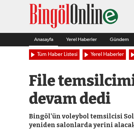
Anasayfa
Yerel Haberler
Gündem
Tüm Haber Listesi
Yerel Haberler
File temsilcim
devam dedi
Bingöl'ün voleybol temsilcisi S
yeniden salonlarda yerini alaca