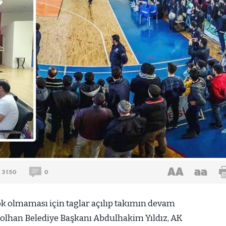
AA
aa
3150
0
 olmaması için taglar açılıp takımın devam
 Solhan Belediye Başkanı Abdulhakim Yıldız, AK