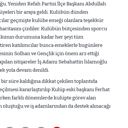
ğu, Yeniden Refah Partisi İlçe Başkanı Abdullah
e üyeleri bir araya geldi. Kulübün dünden
ılar geçmişte kulübe emeği olanlara teşekkür
ol haritasını çizdiler. Kulübün bütçesinden sporcu
 takımın durumuna kadar her şeyi tüm
 getiren katılımcılar bunca emeklerle bugünlere
sinin Solhan ve Gençlik için önem arz ettiği
Yapılan istişareler İş Adamı Sebahattin İslamoğlu
ek yola devam denildi.
 bir süre kaldığına dikkat çekilen toplantıda
eçilmesi kararlaştırılıp Kulüp eski başkanı Ferhat
lırken farklı dönemlerde kulüpte görev alan
 oluştuğu ve iş adamlarından da destek alınacağı