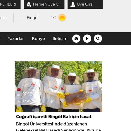
 REHBERİ
Hemen Üye Ol
Üye Girşi
°C
esi
Bingöl
r
Yazarlar
Künye
İletişim
07.08.2026
17:49
Coğrafi işaretli Bingöl Balı için hasat
Bingöl Üniversitesi'nde düzenlenen
şenliği düzenlendi
Geleneksel Bal Hasadı Şenliği'nde, Avrupa