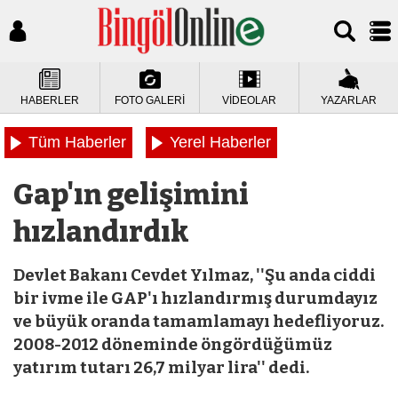
HABERLER
FOTO GALERİ
VİDEOLAR
YAZARLAR
Tüm Haberler
Yerel Haberler
Gap'ın gelişimini
hızlandırdık
Devlet Bakanı Cevdet Yılmaz, ''Şu anda ciddi
bir ivme ile GAP'ı hızlandırmış durumdayız
ve büyük oranda tamamlamayı hedefliyoruz.
2008-2012 döneminde öngördüğümüz
yatırım tutarı 26,7 milyar lira'' dedi.