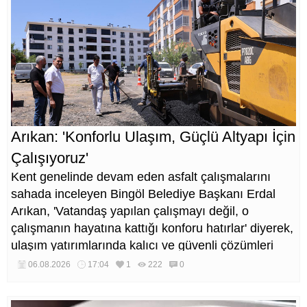
Arıkan: 'Konforlu Ulaşım, Güçlü Altyapı İçin
Çalışıyoruz'
Kent genelinde devam eden asfalt çalışmalarını
sahada inceleyen Bingöl Belediye Başkanı Erdal
Arıkan, 'Vatandaş yapılan çalışmayı değil, o
çalışmanın hayatına kattığı konforu hatırlar' diyerek,
ulaşım yatırımlarında kalıcı ve güvenli çözümleri
öncelediklerini söyledi. Arıkan, bu sezon yaklaşık 40
06.08.2026
17:04
1
222
0
bin ton asfalt serimi gerçekleştirileceğini belirtti.