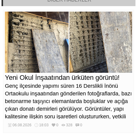
Yeni Okul İnşaatından ürküten görüntü!
Genç ilçesinde yapımı süren 16 Derslikli İnönü
Ortaokulu inşaatından gönderilen fotoğraflarda, bazı
betonarme taşıyıcı elemanlarda boşluklar ve açığa
çıkan donatı demirleri görülüyor. Görüntüler, yapı
kalitesine ilişkin soru işaretleri oluştururken, yetkili
kurumların teknik inceleme yapması çağrısı yapıldı.
06.08.2026
18:03
0
328
0