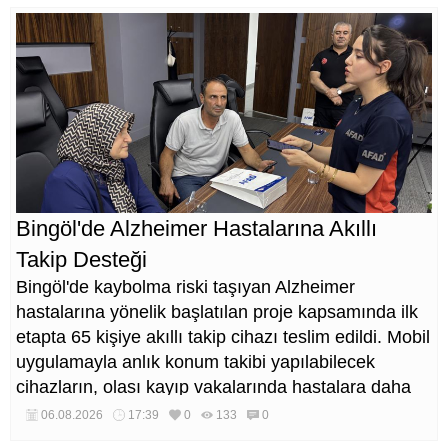
Bingöl'de Alzheimer Hastalarına Akıllı
Takip Desteği
Bingöl'de kaybolma riski taşıyan Alzheimer
hastalarına yönelik başlatılan proje kapsamında ilk
etapta 65 kişiye akıllı takip cihazı teslim edildi. Mobil
uygulamayla anlık konum takibi yapılabilecek
cihazların, olası kayıp vakalarında hastalara daha
kısa sürede ulaşılmasını sağlaması hedefleniyor.
06.08.2026
17:39
0
133
0