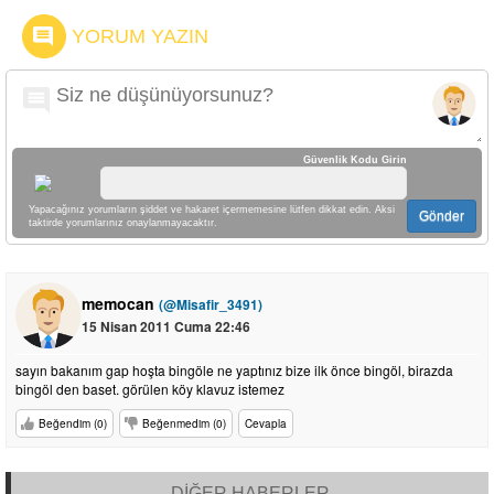
YORUM YAZIN
Güvenlik Kodu Girin
Yapacağınız yorumların şiddet ve hakaret içermemesine lütfen dikkat edin. Aksi
Gönder
taktirde yorumlarınız onaylanmayacaktır.
memocan
(@Misafir_3491)
15 Nisan 2011 Cuma 22:46
sayın bakanım gap hoşta bingöle ne yaptınız bize ilk önce bingöl, birazda
bingöl den baset. görülen köy klavuz istemez
Beğendim (0)
Beğenmedim (0)
Cevapla
DİĞER HABERLER