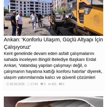
Arıkan: 'Konforlu Ulaşım, Güçlü Altyapı İçin
Çalışıyoruz'
Kent genelinde devam eden asfalt çalışmalarını
sahada inceleyen Bingöl Belediye Başkanı Erdal
Arıkan, 'Vatandaş yapılan çalışmayı değil, o
çalışmanın hayatına kattığı konforu hatırlar' diyerek,
ulaşım yatırımlarında kalıcı ve güvenli çözümleri
öncelediklerini söyledi. Arıkan, bu sezon yaklaşık 40
06.08.2026
17:04
5
491
2
bin ton asfalt serimi gerçekleştirileceğini belirtti.