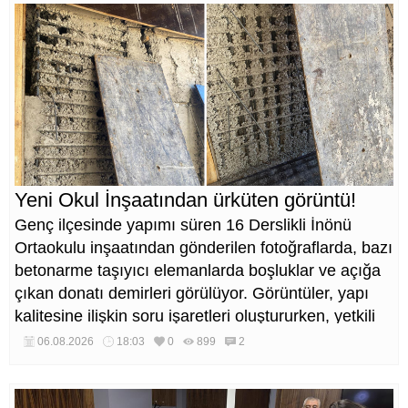
Yeni Okul İnşaatından ürküten görüntü!
Genç ilçesinde yapımı süren 16 Derslikli İnönü
Ortaokulu inşaatından gönderilen fotoğraflarda, bazı
betonarme taşıyıcı elemanlarda boşluklar ve açığa
çıkan donatı demirleri görülüyor. Görüntüler, yapı
kalitesine ilişkin soru işaretleri oluştururken, yetkili
kurumların teknik inceleme yapması çağrısı yapıldı.
06.08.2026
18:03
0
899
2