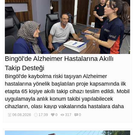
Bingöl'de Alzheimer Hastalarına Akıllı
Takip Desteği
Bingöl'de kaybolma riski taşıyan Alzheimer
hastalarına yönelik başlatılan proje kapsamında ilk
etapta 65 kişiye akıllı takip cihazı teslim edildi. Mobil
uygulamayla anlık konum takibi yapılabilecek
cihazların, olası kayıp vakalarında hastalara daha
kısa sürede ulaşılmasını sağlaması hedefleniyor.
06.08.2026
17:39
0
317
0