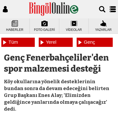
HABERLER
FOTO GALERİ
VİDEOLAR
YAZARLAR
Tüm
Yerel
Genç
Haberler
Haberler
Haberleri
Genç Fenerbahçeliler'den
spor malzemesi desteği
Köy okullarına yönelik desteklerinin
bundan sonra da devam edeceğini belirten
Grup Başkanı Enes Alay; 'Elimizden
geldiğince yanlarında olmaya çalışacağız'
dedi.