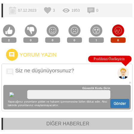
07.12.2023
3
1953
0
2
0
0
0
1
0
YORUM YAZIN
Güvenlik Kodu Girin
Yapacağınız yorumların şiddet ve hakaret içermemesine lütfen dikkat edin. Aksi
Gönder
taktirde yorumlarınız onaylanmayacaktır.
DİĞER HABERLER