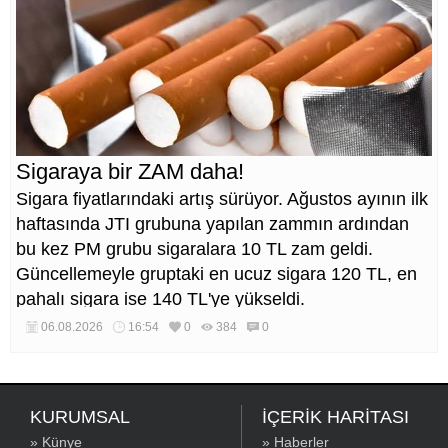
Sigaraya bir ZAM daha!
Sigara fiyatlarındaki artış sürüyor. Ağustos ayının ilk
haftasında JTI grubuna yapılan zammın ardından
bu kez PM grubu sigaralara 10 TL zam geldi.
Güncellemeyle gruptaki en ucuz sigara 120 TL, en
pahalı sigara ise 140 TL'ye yükseldi.
06.08.2026
16:54
0
384
0
KURUMSAL
İÇERİK HARİTASI
» Künye
» Haberler