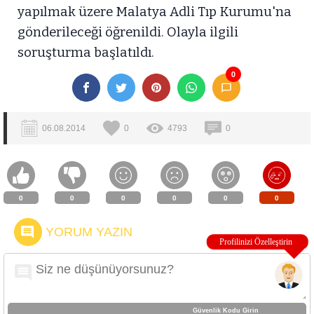
yapılmak üzere Malatya Adli Tıp Kurumu'na
gönderileceği öğrenildi. Olayla ilgili
soruşturma başlatıldı.
0
06.08.2014
0
4793
0
0
0
0
0
0
0
YORUM YAZIN
Güvenlik Kodu Girin