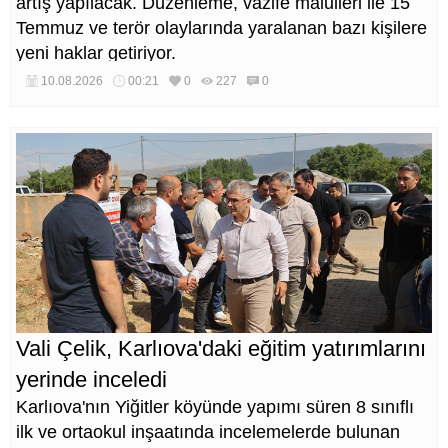
artış yapılacak. Düzenleme, vazife malulleri ile 15
Temmuz ve terör olaylarında yaralanan bazı kişilere
yeni haklar getiriyor.
10.08.2026
00:21
0
227
0
Vali Çelik, Karlıova'daki eğitim yatırımlarını
yerinde inceledi
Karlıova'nın Yiğitler köyünde yapımı süren 8 sınıflı
ilk ve ortaokul inşaatında incelemelerde bulunan