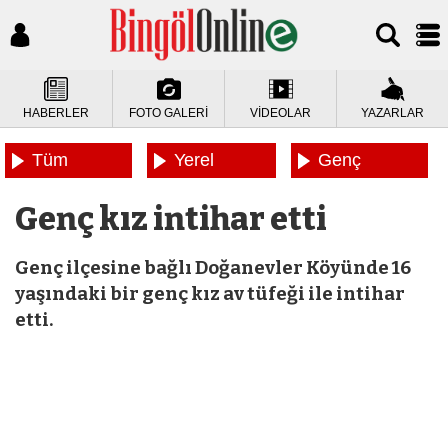
HABERLER
FOTO GALERİ
VİDEOLAR
YAZARLAR
Tüm
Yerel
Genç
Haberler
Haberler
Haberleri
Genç kız intihar etti
Genç ilçesine bağlı Doğanevler Köyünde 16
yaşındaki bir genç kız av tüfeği ile intihar
etti.