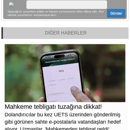
Yapacağınız yorumların şiddet ve hakaret içermemesine lütfen dikkat edin. Aksi
Gönder
taktirde yorumlarınız onaylanmayacaktır.
DİĞER HABERLER
Mahkeme tebligatı tuzağına dikkat!
Dolandırıcılar bu kez UETS üzerinden gönderilmiş
gibi görünen sahte e-postalarla vatandaşları hedef
alıyor. Uzmanlar, 'Mahkemeden tebligat geldi'