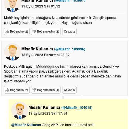
(@Misafir_103997)
19 Eylül 2023 Salı 01:12
Mahir bey işinin ehli olduğunu kısa sürede gösterecektir. Gençlik sporda
çalışkanlığı idareciligi öne çıkıyordu. Hayırlı uğurlu olsun
Beğendim (2)
Beğenmedim (2)
Cevapla
Misafir Kullanıcı
(@Misafir_103996)
18 Eylül 2023 Pazartesi 23:32
Koskoca Milli Eğitim Müdürlüğünde hiç mi idareci kalmamış da Gençlik ve
Spordan atama yapmışlar, yazık gerçekten. Adam iki defa Bakanlık
değiştirmiş , gariban olanlar iller arası bile değil ilçeden merkeze dahi tayin
işlemi yapamıyor.
Beğendim (2)
Beğenmedim (4)
Cevapla
Misafir Kullanıcı
(@Misafir_104015)
19 Eylül 2023 Salı 17:54
@Misafir Kullanıcı
Genç AKP ilce başkanın neyi peki