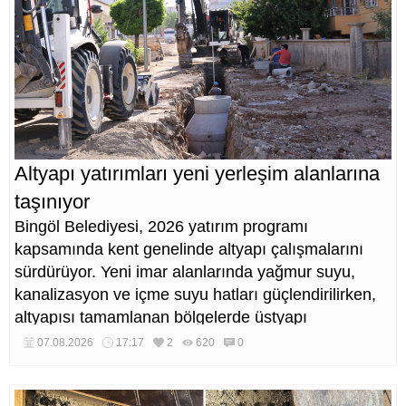
Altyapı yatırımları yeni yerleşim alanlarına
taşınıyor
Bingöl Belediyesi, 2026 yatırım programı
kapsamında kent genelinde altyapı çalışmalarını
sürdürüyor. Yeni imar alanlarında yağmur suyu,
kanalizasyon ve içme suyu hatları güçlendirilirken,
altyapısı tamamlanan bölgelerde üstyapı
düzenlemeleri de eş zamanlı yürütülüyor.
07.08.2026
17:17
2
620
0