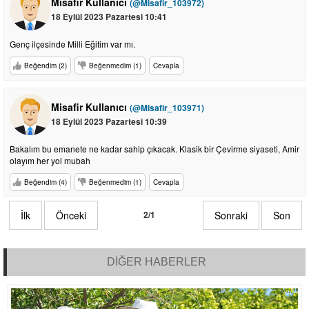
Misafir Kullanıcı
(@Misafir_103972)
18 Eylül 2023 Pazartesi 10:41
Genç ilçesinde Milli Eğitim var mı.
Beğendim (2)
Beğenmedim (1)
Cevapla
Misafir Kullanıcı
(@Misafir_103971)
18 Eylül 2023 Pazartesi 10:39
Bakalım bu emanete ne kadar sahip çıkacak. Klasik bir Çevirme siyaseti, Amir
olayım her yol mubah
Beğendim (4)
Beğenmedim (1)
Cevapla
İlk
Önceki
2/1
Sonraki
Son
DİĞER HABERLER