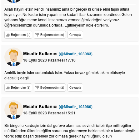
Allah hayırlı etsin kendi insanımız ama bir gerçek ki kimse elini taşın altına
koymuyor. Ne kadar isim yaparım ne kadar itibar kazanırım derdinde. Gelen
yabancı öğretmene kendi insanımıza vermediğimiz değeri veriyoruz.
Öğrencilerimizin durumuda ortada. Egitmeyelim köle ettirelim.
Beğendim (2)
Beğenmedim (0)
Cevapla
Misafir Kullanıcı
(@Misafir_103983)
18 Eylül 2023 Pazartesi 17:10
Amirlik beyin ister sorumluluk ister. Yoksa beyaz gömlek takım elbiseyle
olacak iş degil
Beğendim (3)
Beğenmedim (3)
Cevapla
Misafir Kullanıcı
(@Misafir_103980)
18 Eylül 2023 Pazartesi 15:21
Bir bingollu kardeşimizin üst goreve atanması sevindirici bir ilçe milli eğitim
müdüründen ülkenin eğitim sorununu gidermeye beklemek bir o kadar ateştir
tebrik edip başarı dilemek zor olmasa gerek hayırlı uğurlu olsun