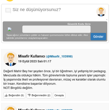
Güvenlik Kodu Girin
Yapacağınız yorumların şiddet ve hakaret içermemesine lütfen dikkat edin. Aksi
Gönder
taktirde yorumlarınız onaylanmayacaktır.
Misafir Kullanıcı
(@Misafir_103998)
19 Eylül 2023 Salı 01:17
Değerli Mahir Bey her şeyden önce, iyi bir öğretmen, iyi yetişmiş bir pedagog.
Mevzuata da oldukça hâkim. Tüm görevlerinde topluma yararlı işler yapmıştır.
İş yaşamında ilkeli ve profesyonel davranan, mizaç ve karakter olarak olumlu
bir insan. Kendisine başarılar diliyorum.
NOT: Bingöllü değilim.
Beğendim (5)
Beğenmedim (2)
Cevapla
Misafir Kullanıcı