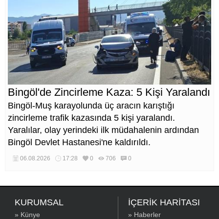
Bingöl'de Zincirleme Kaza: 5 Kişi Yaralandı
Bingöl-Muş karayolunda üç aracın karıştığı
zincirleme trafik kazasında 5 kişi yaralandı.
Yaralılar, olay yerindeki ilk müdahalenin ardından
Bingöl Devlet Hastanesi'ne kaldırıldı.
06.08.2026
17:28
0
706
0
KURUMSAL
İÇERİK HARİTASI
» Künye
» Haberler