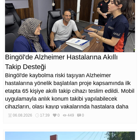
Bingöl'de Alzheimer Hastalarına Akıllı
Takip Desteği
Bingöl'de kaybolma riski taşıyan Alzheimer
hastalarına yönelik başlatılan proje kapsamında ilk
etapta 65 kişiye akıllı takip cihazı teslim edildi. Mobil
uygulamayla anlık konum takibi yapılabilecek
cihazların, olası kayıp vakalarında hastalara daha
kısa sürede ulaşılmasını sağlaması hedefleniyor.
06.08.2026
17:39
0
449
0