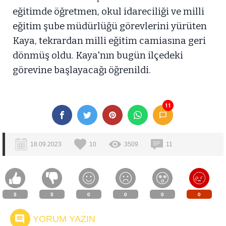
eğitimde öğretmen, okul idareciliği ve milli
eğitim şube müdürlüğü görevlerini yürüten
Kaya, tekrardan milli eğitim camiasına geri
dönmüş oldu. Kaya'nın bugün ilçedeki
görevine başlayacağı öğrenildi.
11
18.09.2023
10
3509
11
5
5
0
0
0
0
YORUM YAZIN