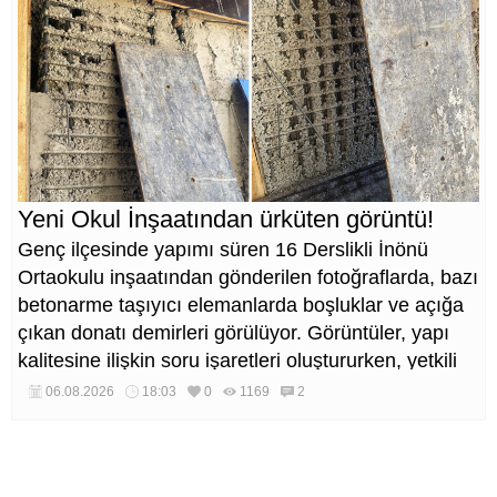
Yeni Okul İnşaatından ürküten görüntü!
Genç ilçesinde yapımı süren 16 Derslikli İnönü
Ortaokulu inşaatından gönderilen fotoğraflarda, bazı
betonarme taşıyıcı elemanlarda boşluklar ve açığa
çıkan donatı demirleri görülüyor. Görüntüler, yapı
kalitesine ilişkin soru işaretleri oluştururken, yetkili
kurumların teknik inceleme yapması çağrısı yapıldı.
06.08.2026
18:03
0
1169
2