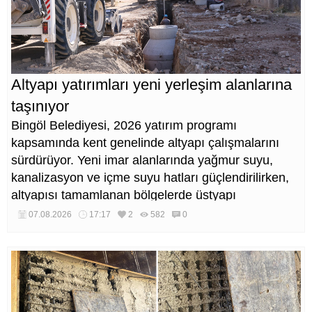
Altyapı yatırımları yeni yerleşim alanlarına
taşınıyor
Bingöl Belediyesi, 2026 yatırım programı
kapsamında kent genelinde altyapı çalışmalarını
sürdürüyor. Yeni imar alanlarında yağmur suyu,
kanalizasyon ve içme suyu hatları güçlendirilirken,
altyapısı tamamlanan bölgelerde üstyapı
düzenlemeleri de eş zamanlı yürütülüyor.
07.08.2026
17:17
2
582
0