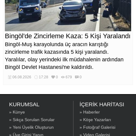
Bingöl'de Zincirleme Kaza: 5 Kişi Yaralandı
Bingöl-Muş karayolunda üç aracın karıştığı
zincirleme trafik kazasında 5 kişi yaralandı.
Yaralılar, olay yerindeki ilk müdahalenin ardından
Bingöl Devlet Hastanesi'ne kaldırıldı.
06.08.2026
17:28
0
679
0
KURUMSAL
İÇERİK HARİTASI
» Künye
» Haberler
» Sıkça Sorulan Sorular
» Köşe Yazarları
» Yeni Üyelik Oluşturun
» Fotoğraf Galerisi
» Üye Girişi Yapın
» Video Galerisi