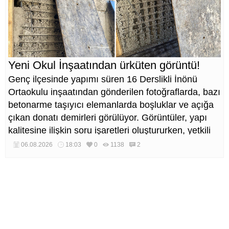
Yeni Okul İnşaatından ürküten görüntü!
Genç ilçesinde yapımı süren 16 Derslikli İnönü
Ortaokulu inşaatından gönderilen fotoğraflarda, bazı
betonarme taşıyıcı elemanlarda boşluklar ve açığa
çıkan donatı demirleri görülüyor. Görüntüler, yapı
kalitesine ilişkin soru işaretleri oluştururken, yetkili
kurumların teknik inceleme yapması çağrısı yapıldı.
06.08.2026
18:03
0
1138
2