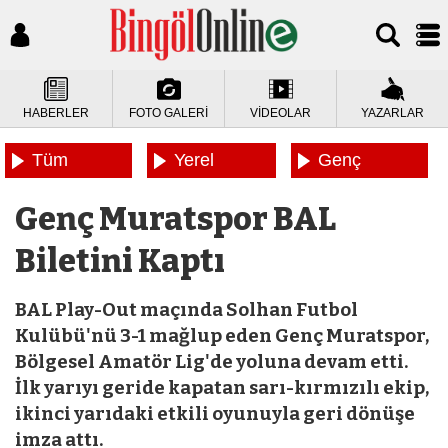
HABERLER
FOTO GALERİ
VİDEOLAR
YAZARLAR
Tüm
Yerel
Genç
Haberler
Haberler
Haberleri
Genç Muratspor BAL
Biletini Kaptı
BAL Play-Out maçında Solhan Futbol
Kulübü'nü 3-1 mağlup eden Genç Muratspor,
Bölgesel Amatör Lig'de yoluna devam etti.
İlk yarıyı geride kapatan sarı-kırmızılı ekip,
ikinci yarıdaki etkili oyunuyla geri dönüşe
imza attı.