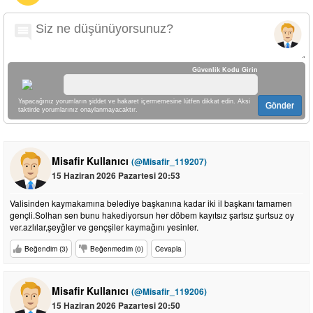
Güvenlik Kodu Girin
Yapacağınız yorumların şiddet ve hakaret içermemesine lütfen dikkat edin. Aksi
Gönder
taktirde yorumlarınız onaylanmayacaktır.
Misafir Kullanıcı
(@Misafir_119207)
15 Haziran 2026 Pazartesi 20:53
Valisinden kaymakamına belediye başkanına kadar iki il başkanı tamamen
gençli.Solhan sen bunu hakediyorsun her döbem kayıtsız şartsız şurtsuz oy
ver.azlılar,şeyğler ve gençşiler kaymağını yesinler.
Beğendim (3)
Beğenmedim (0)
Cevapla
Misafir Kullanıcı
(@Misafir_119206)
15 Haziran 2026 Pazartesi 20:50