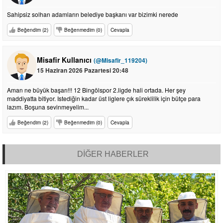
Sahipsiz solhan adamların belediye başkanı var bizimki nerede
Beğendim (2)
Beğenmedim (0)
Cevapla
Misafir Kullanıcı
(@Misafir_119204)
15 Haziran 2026 Pazartesi 20:48
Aman ne büyük başarı!!! 12 Bingölspor 2.ligde hali ortada. Her şey
maddiyatta bitiyor. Istediğin kadar üst liglere çık süreklilik için bütçe para
lazım. Boşuna sevinmeyelim...
Beğendim (2)
Beğenmedim (0)
Cevapla
DİĞER HABERLER