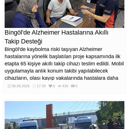
Bingöl'de Alzheimer Hastalarına Akıllı
Takip Desteği
Bingöl'de kaybolma riski taşıyan Alzheimer
hastalarına yönelik başlatılan proje kapsamında ilk
etapta 65 kişiye akıllı takip cihazı teslim edildi. Mobil
uygulamayla anlık konum takibi yapılabilecek
cihazların, olası kayıp vakalarında hastalara daha
kısa sürede ulaşılmasını sağlaması hedefleniyor.
06.08.2026
17:39
0
430
0