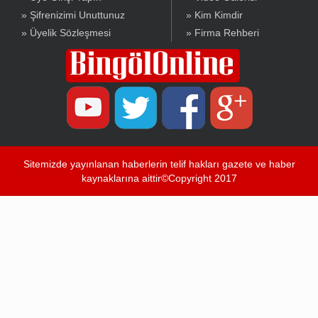
» Şifrenizimi Unuttunuz
» Kim Kimdir
» Üyelik Sözleşmesi
» Firma Rehberi
Sitemizde yayınlanan haberlerin telif hakları gazete ve haber
kaynaklarına aittir©Copyright 2017