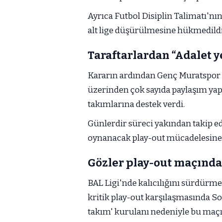
Ayrıca Futbol Disiplin Talimatı'nı
alt lige düşürülmesine hükmedildi
Taraftarlardan “Adalet y
Kararın ardından Genç Muratspor t
üzerinden çok sayıda paylaşım yapa
takımlarına destek verdi.
Günlerdir süreci yakından takip ed
oynanacak play-out mücadelesine çe
Gözler play-out maçında
BAL Ligi'nde kalıcılığını sürdürm
kritik play-out karşılaşmasında Sol
takım' kurulanı nedeniyle bu maçı