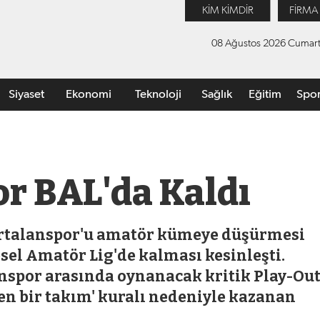
KİM KİMDİR
FİRMA
08 Ağustos 2026 Cumart
Siyaset
Ekonomi
Teknoloji
Sağlık
Eğitim
Spo
r BAL'da Kaldı
Kurtalanspor'u amatör kümeye düşürmesi
el Amatör Lig'de kalması kesinleşti.
anspor arasında oynanacak kritik Play-Ou
den bir takım' kuralı nedeniyle kazanan