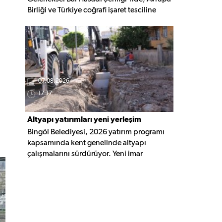
Birliği ve Türkiye coğrafi işaret tesciline
sahip Bingöl Balı'nın hasadı
gerçekleştirildi. Programa YÖKAK Başkanı
Prof. Dr. Ümit Kocabıçak ile çok sayıda
kurum temsilcisi katıldı.
07.08.2026
17:17
Altyapı yatırımları yeni yerleşim
Bingöl Belediyesi, 2026 yatırım programı
alanlarına taşınıyor
kapsamında kent genelinde altyapı
çalışmalarını sürdürüyor. Yeni imar
alanlarında yağmur suyu, kanalizasyon ve
içme suyu hatları güçlendirilirken, altyapısı
tamamlanan bölgelerde üstyapı
düzenlemeleri de eş zamanlı yürütülüyor.