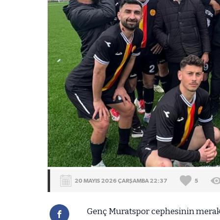
20 MAYIS 2026 ÇARŞAMBA 22:37
5
Genç Muratspor cephesinin merakla