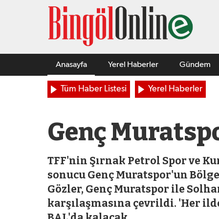
Anasayfa
Yerel Haberler
Gündem
Tüm Haber Listesi
Yerel Haberler
Genç Muratspo
TFF'nin Şırnak Petrol Spor ve 
sonucu Genç Muratspor'un Bölges
Gözler, Genç Muratspor ile Solh
karşılaşmasına çevrildi. 'Her il
BAL'da kalacak.