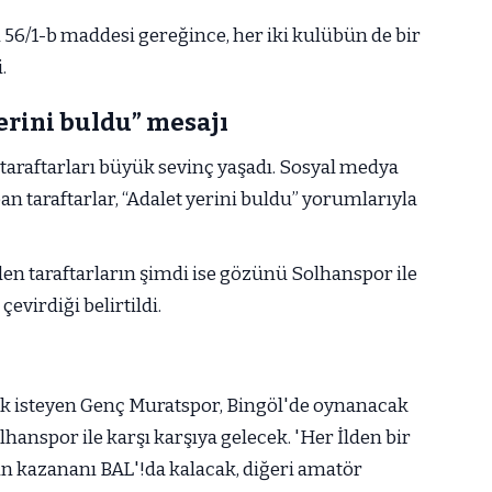
n 56/1-b maddesi gereğince, her iki kulübün de bir
.
erini buldu” mesajı
araftarları büyük sevinç yaşadı. Sosyal medya
n taraftarlar, “Adalet yerini buldu” yorumlarıyla
en taraftarların şimdi ise gözünü Solhanspor ile
virdiği belirtildi.
ek isteyen Genç Muratspor, Bingöl'de oynanacak
hanspor ile karşı karşıya gelecek. 'Her İlden bir
n kazananı BAL'!da kalacak, diğeri amatör