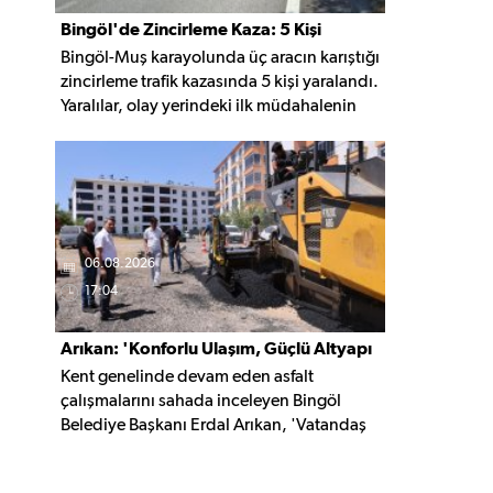
Bingöl'de Zincirleme Kaza: 5 Kişi
Bingöl-Muş karayolunda üç aracın karıştığı
Yaralandı
zincirleme trafik kazasında 5 kişi yaralandı.
Yaralılar, olay yerindeki ilk müdahalenin
ardından Bingöl Devlet Hastanesi'ne
kaldırıldı.
06.08.2026
17:04
Arıkan: 'Konforlu Ulaşım, Güçlü Altyapı
Kent genelinde devam eden asfalt
İçin Çalışıyoruz'
çalışmalarını sahada inceleyen Bingöl
Belediye Başkanı Erdal Arıkan, 'Vatandaş
yapılan çalışmayı değil, o çalışmanın
hayatına kattığı konforu hatırlar' diyerek,