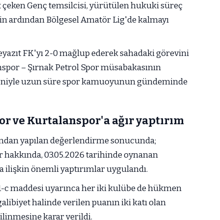
 çeken Genç temsilcisi, yürütülen hukuki süreç
in ardından Bölgesel Amatör Lig'de kalmayı
yazıt FK'yı 2-0 mağlup ederek sahadaki görevini
nspor – Şırnak Petrol Spor müsabakasının
deniyle uzun süre spor kamuoyunun gündeminde
or ve Kurtalanspor'a ağır yaptırım
ından yapılan değerlendirme sonucunda;
r hakkında, 03.05.2026 tarihinde oynanan
ilişkin önemli yaptırımlar uygulandı.
1-c maddesi uyarınca her iki kulübe de hükmen
libiyet halinde verilen puanın iki katı olan
linmesine karar verildi.