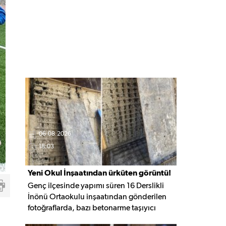
06.08.2026
18:03
Yeni Okul İnşaatından ürküten görüntü!
Genç ilçesinde yapımı süren 16 Derslikli
İnönü Ortaokulu inşaatından gönderilen
fotoğraflarda, bazı betonarme taşıyıcı
elemanlarda boşluklar ve açığa çıkan