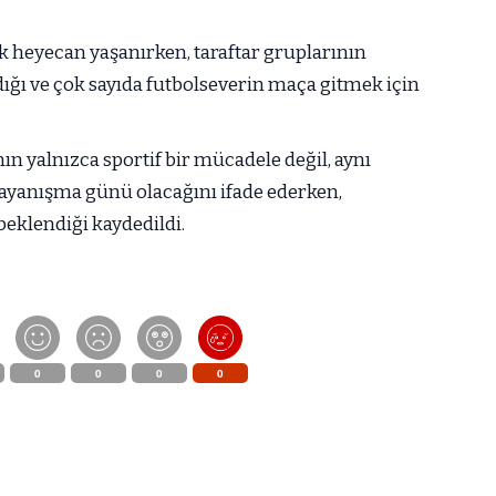
 heyecan yaşanırken, taraftar gruplarının
ığı ve çok sayıda futbolseverin maça gitmek için
n yalnızca sportif bir mücadele değil, aynı
dayanışma günü olacağını ifade ederken,
eklendiği kaydedildi.
0
0
0
0