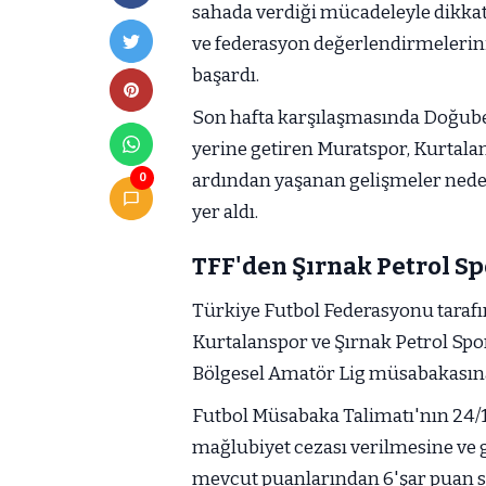
sahada verdiği mücadeleyle dikkat
ve federasyon değerlendirmelerin
başardı.
Son hafta karşılaşmasında Doğube
yerine getiren Muratspor, Kurtala
ardından yaşanan gelişmeler ne
0
yer aldı.
TFF'den Şırnak Petrol Sp
Türkiye Futbol Federasyonu taraf
Kurtalanspor ve Şırnak Petrol Spo
Bölgesel Amatör Lig müsabakasına 
Futbol Müsabaka Talimatı'nın 24/
mağlubiyet cezası verilmesine ve ga
mevcut puanlarından 6'şar puan si