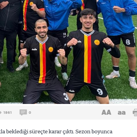
AA
aa
1861
0
 beklediği süreçte karar çıktı. Sezon boyunca