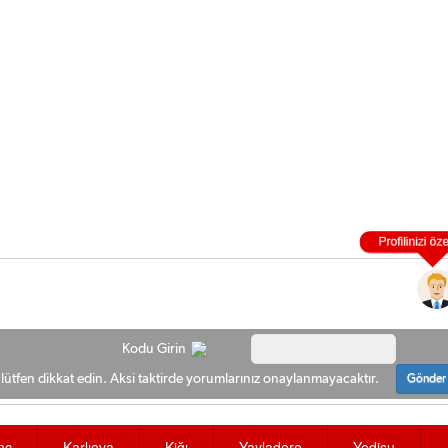
Kodu Girin
ütfen dikkat edin. Aksi taktirde yorumlarınız onaylanmayacaktır.
Gönder
nç
Karlıova
Kiğı
Yayladere
Yedisu