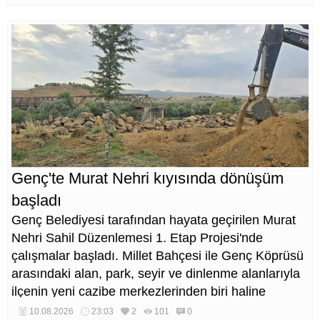
Genç'te Murat Nehri kıyısında dönüşüm
başladı
Genç Belediyesi tarafından hayata geçirilen Murat
Nehri Sahil Düzenlemesi 1. Etap Projesi'nde
çalışmalar başladı. Millet Bahçesi ile Genç Köprüsü
arasındaki alan, park, seyir ve dinlenme alanlarıyla
ilçenin yeni cazibe merkezlerinden biri haline
getirilecek.
10.08.2026
23:03
2
101
0