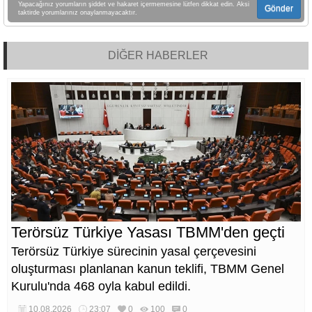
Yapacağınız yorumların şiddet ve hakaret içermemesine lütfen dikkat edin. Aksi
Gönder
taktirde yorumlarınız onaylanmayacaktır.
DİĞER HABERLER
Terörsüz Türkiye Yasası TBMM'den geçti
Terörsüz Türkiye sürecinin yasal çerçevesini
oluşturması planlanan kanun teklifi, TBMM Genel
Kurulu'nda 468 oyla kabul edildi.
10.08.2026
23:07
0
100
0