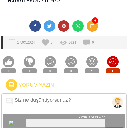
Haber:
EROL YILMAZ
0
17.03.2024
9
1624
0
8
0
0
0
1
0
YORUM YAZIN
Güvenlik Kodu Girin