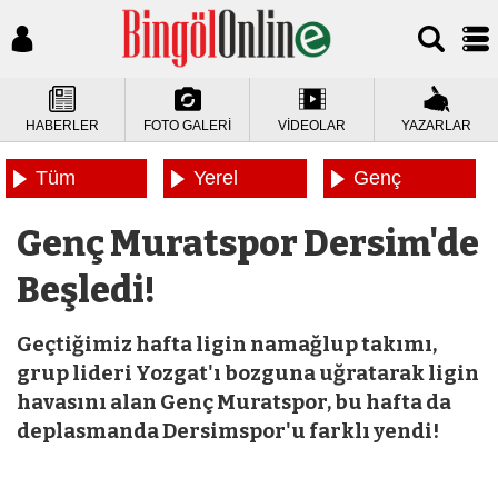
HABERLER
FOTO GALERİ
VİDEOLAR
YAZARLAR
Tüm
Yerel
Genç
Haberler
Haberler
Haberleri
Genç Muratspor Dersim'de
Beşledi!
Geçtiğimiz hafta ligin namağlup takımı,
grup lideri Yozgat'ı bozguna uğratarak ligin
havasını alan Genç Muratspor, bu hafta da
deplasmanda Dersimspor'u farklı yendi!