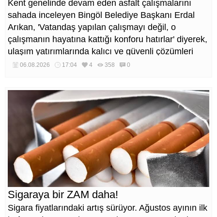
Kent genelinde devam eden asfalt çalışmalarını
sahada inceleyen Bingöl Belediye Başkanı Erdal
Arıkan, 'Vatandaş yapılan çalışmayı değil, o
çalışmanın hayatına kattığı konforu hatırlar' diyerek,
ulaşım yatırımlarında kalıcı ve güvenli çözümleri
öncelediklerini söyledi. Arıkan, bu sezon yaklaşık 40
06.08.2026
17:04
4
358
0
bin ton asfalt serimi gerçekleştirileceğini belirtti.
Sigaraya bir ZAM daha!
Sigara fiyatlarındaki artış sürüyor. Ağustos ayının ilk