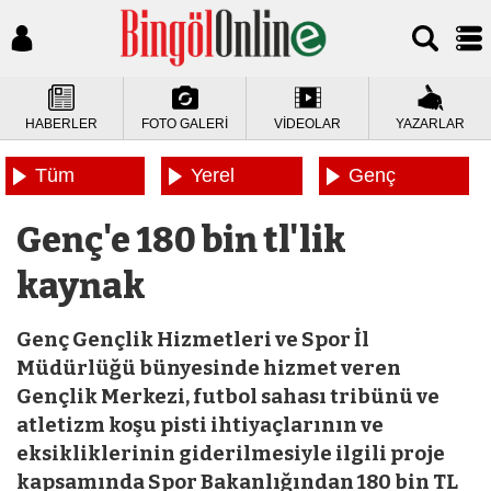
HABERLER
FOTO GALERİ
VİDEOLAR
YAZARLAR
Tüm
Yerel
Genç
Haberler
Haberler
Haberleri
Genç'e 180 bin tl'lik
kaynak
Genç Gençlik Hizmetleri ve Spor İl
Müdürlüğü bünyesinde hizmet veren
Gençlik Merkezi, futbol sahası tribünü ve
atletizm koşu pisti ihtiyaçlarının ve
eksikliklerinin giderilmesiyle ilgili proje
kapsamında Spor Bakanlığından 180 bin TL