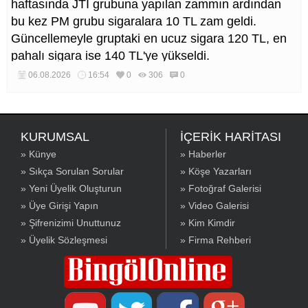
haftasında JTI grubuna yapılan zammın ardından
bu kez PM grubu sigaralara 10 TL zam geldi.
Güncellemeyle gruptaki en ucuz sigara 120 TL, en
pahalı sigara ise 140 TL'ye yükseldi.
06.08.2026
16:54
0
306
0
KURUMSAL
İÇERİK HARİTASI
» Künye
» Haberler
» Sıkça Sorulan Sorular
» Köşe Yazarları
» Yeni Üyelik Oluşturun
» Fotoğraf Galerisi
» Üye Girişi Yapın
» Video Galerisi
» Şifrenizimi Unuttunuz
» Kim Kimdir
» Üyelik Sözleşmesi
» Firma Rehberi