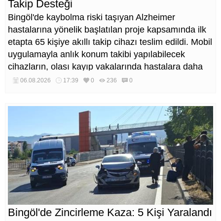
Takip Desteği
Bingöl'de kaybolma riski taşıyan Alzheimer
hastalarına yönelik başlatılan proje kapsamında ilk
etapta 65 kişiye akıllı takip cihazı teslim edildi. Mobil
uygulamayla anlık konum takibi yapılabilecek
cihazların, olası kayıp vakalarında hastalara daha
kısa sürede ulaşılmasını sağlaması hedefleniyor.
06.08.2026
17:39
0
236
0
Bingöl'de Zincirleme Kaza: 5 Kişi Yaralandı