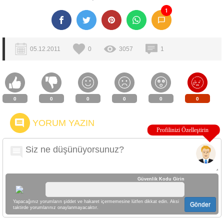
1
05.12.2011
0
3057
1
0
0
0
0
0
0
YORUM YAZIN
Güvenlik Kodu Girin
Yapacağınız yorumların şiddet ve hakaret içermemesine lütfen dikkat edin. Aksi
Gönder
taktirde yorumlarınız onaylanmayacaktır.