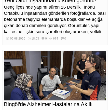
Yeni Okul İnşaatından ürküten görüntü!
Genç ilçesinde yapımı süren 16 Derslikli İnönü
Ortaokulu inşaatından gönderilen fotoğraflarda, bazı
betonarme taşıyıcı elemanlarda boşluklar ve açığa
çıkan donatı demirleri görülüyor. Görüntüler, yapı
kalitesine ilişkin soru işaretleri oluştururken, yetkili
kurumların teknik inceleme yapması çağrısı yapıldı.
06.08.2026
18:03
0
674
0
Bingöl'de Alzheimer Hastalarına Akıllı