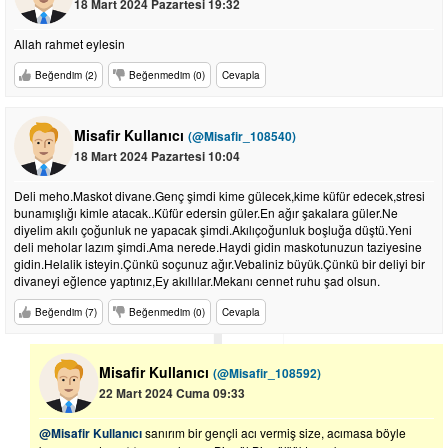
18 Mart 2024 Pazartesi 19:32
Allah rahmet eylesin
Beğendim (2)
Beğenmedim (0)
Cevapla
Misafir Kullanıcı
(@Misafir_108540)
18 Mart 2024 Pazartesi 10:04
Deli meho.Maskot divane.Genç şimdi kime gülecek,kime küfür edecek,stresi
bunamışlığı kimle atacak..Küfür edersin güler.En ağır şakalara güler.Ne
diyelim akılı çoğunluk ne yapacak şimdi.Akılıçoğunluk boşluğa düştü.Yeni
deli meholar lazım şimdi.Ama nerede.Haydi gidin maskotunuzun taziyesine
gidin.Helalik isteyin.Çünkü soçunuz ağır.Vebaliniz büyük.Çünkü bir deliyi bir
divaneyi eğlence yaptınız,Ey akıllılar.Mekanı cennet ruhu şad olsun.
Beğendim (7)
Beğenmedim (0)
Cevapla
Misafir Kullanıcı
(@Misafir_108592)
22 Mart 2024 Cuma 09:33
@Misafir Kullanıcı
sanırım bir gençli acı vermiş size, acımasa böyle