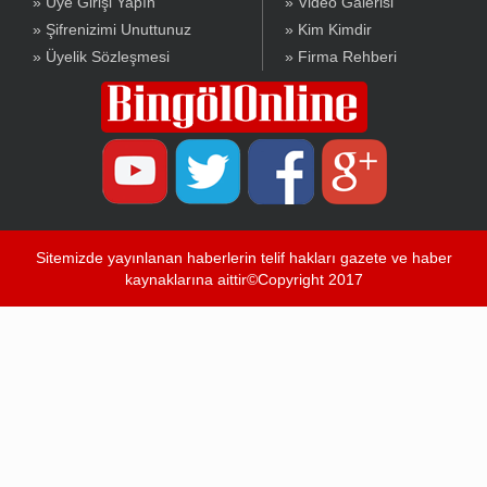
» Üye Girişi Yapın
» Video Galerisi
» Şifrenizimi Unuttunuz
» Kim Kimdir
» Üyelik Sözleşmesi
» Firma Rehberi
Sitemizde yayınlanan haberlerin telif hakları gazete ve haber
kaynaklarına aittir©Copyright 2017