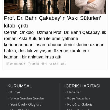
Prof. Dr. Bahri Çakabay'ın 'Askı Sütürleri'
kitabı çıktı
Cerrahi Onkoloji Uzmanı Prof. Dr. Bahri Çakabay, ilk
romanı Askı Sütürleri ile ameliyathane
koridorlarından insan ruhunun derinliklerine uzanan,
hafıza, dostluk ve yaşam üzerine kurulu çok
katmanlı bir anlatıya imza attı.
04.08.2026
19:35
4
662
1
KURUMSAL
İÇERİK HARİTASI
» Künye
» Haberler
» Sıkça Sorulan Sorular
» Köşe Yazarları
» Yeni Üyelik Oluşturun
» Fotoğraf Galerisi