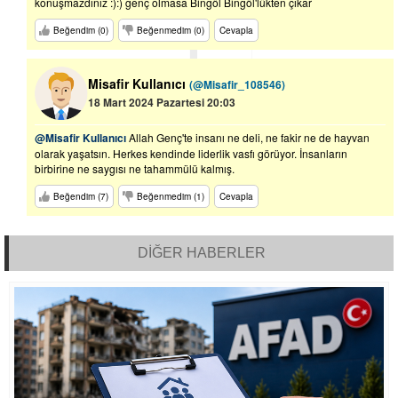
konuşmazdınız :):) genç olmasa Bingöl Bingöl'lükten çıkar
Beğendim (0)
Beğenmedim (0)
Cevapla
Misafir Kullanıcı
(@Misafir_108546)
18 Mart 2024 Pazartesi 20:03
@Misafir Kullanıcı
Allah Genç'te insanı ne deli, ne fakir ne de hayvan
olarak yaşatsın. Herkes kendinde liderlik vasfı görüyor. İnsanların
birbirine ne saygısı ne tahammülü kalmış.
Beğendim (7)
Beğenmedim (1)
Cevapla
DİĞER HABERLER