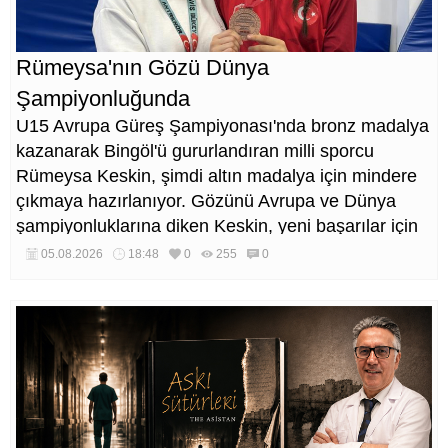
Rümeysa'nın Gözü Dünya
Şampiyonluğunda
U15 Avrupa Güreş Şampiyonası'nda bronz madalya
kazanarak Bingöl'ü gururlandıran milli sporcu
Rümeysa Keskin, şimdi altın madalya için mindere
çıkmaya hazırlanıyor. Gözünü Avrupa ve Dünya
şampiyonluklarına diken Keskin, yeni başarılar için
çalışmalarını sürdürüyor.
05.08.2026
18:48
0
255
0