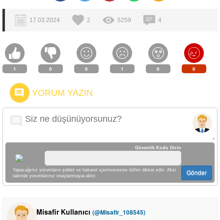
17.03.2024
2
5259
4
1
0
0
1
0
0
YORUM YAZIN
Güvenlik Kodu Girin
Yapacağınız yorumların şiddet ve hakaret içermemesine lütfen dikkat edin. Aksi
Gönder
taktirde yorumlarınız onaylanmayacaktır.
Misafir Kullanıcı
(@Misafir_108545)