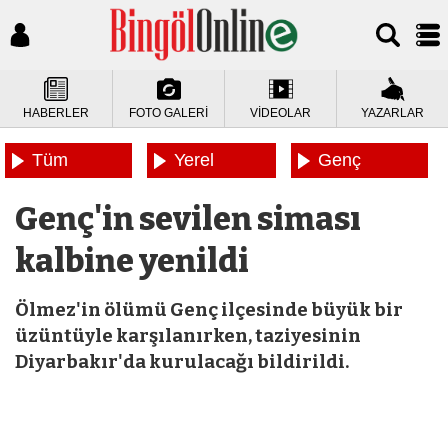
HABERLER
FOTO GALERİ
VİDEOLAR
YAZARLAR
Tüm
Yerel
Genç
Haberler
Haberler
Haberleri
Genç'in sevilen siması
kalbine yenildi
Ölmez'in ölümü Genç ilçesinde büyük bir
üzüntüyle karşılanırken, taziyesinin
Diyarbakır'da kurulacağı bildirildi.