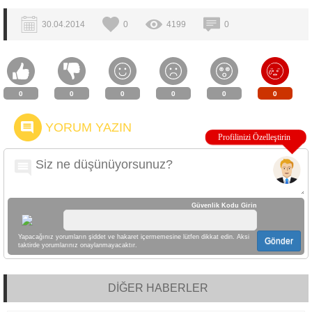
30.04.2014
0
4199
0
0
0
0
0
0
0
YORUM YAZIN
Güvenlik Kodu Girin
Yapacağınız yorumların şiddet ve hakaret içermemesine lütfen dikkat edin. Aksi
Gönder
taktirde yorumlarınız onaylanmayacaktır.
DİĞER HABERLER