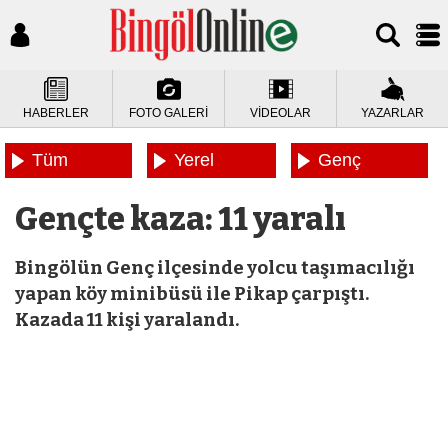
HABERLER
FOTO GALERİ
VİDEOLAR
YAZARLAR
Tüm
Yerel
Genç
Haberler
Haberler
Haberleri
Gençte kaza: 11 yaralı
Bingölün Genç ilçesinde yolcu taşımacılığı
yapan köy minibüsü ile Pikap çarpıştı.
Kazada 11 kişi yaralandı.