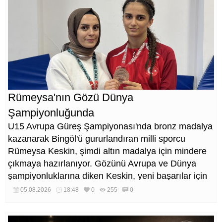
Rümeysa'nın Gözü Dünya
Şampiyonluğunda
U15 Avrupa Güreş Şampiyonası'nda bronz madalya
kazanarak Bingöl'ü gururlandıran milli sporcu
Rümeysa Keskin, şimdi altın madalya için mindere
çıkmaya hazırlanıyor. Gözünü Avrupa ve Dünya
şampiyonluklarına diken Keskin, yeni başarılar için
çalışmalarını sürdürüyor.
05.08.2026
18:48
0
255
0