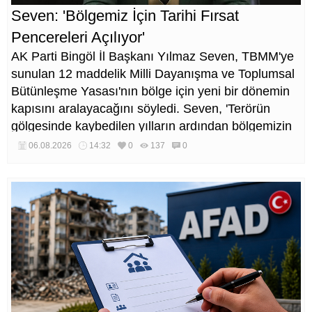
Seven: 'Bölgemiz İçin Tarihi Fırsat
Pencereleri Açılıyor'
AK Parti Bingöl İl Başkanı Yılmaz Seven, TBMM'ye
sunulan 12 maddelik Milli Dayanışma ve Toplumsal
Bütünleşme Yasası'nın bölge için yeni bir dönemin
kapısını aralayacağını söyledi. Seven, 'Terörün
gölgesinde kaybedilen yılların ardından bölgemizin
üretim, yatırım ve istihdam potansiyelinin yeniden
06.08.2026
14:32
0
137
0
canlanacağına inanıyoruz' dedi.