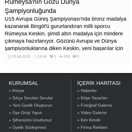
Rümeysa'nın Gözü Dünya
Şampiyonluğunda
U15 Avrupa Güreş Şampiyonası'nda bronz madalya
kazanarak Bingöl'ü gururlandıran milli sporcu
Rümeysa Keskin, şimdi altın madalya için mindere
çıkmaya hazırlanıyor. Gözünü Avrupa ve Dünya
şampiyonluklarına diken Keskin, yeni başarılar için
çalışmalarını sürdürüyor.
05.08.2026
18:48
1
309
0
KURUMSAL
İÇERİK HARİTASI
» Künye
» Haberler
» Sıkça Sorulan Sorular
» Köşe Yazarları
» Yeni Üyelik Oluşturun
» Fotoğraf Galerisi
» Üye Girişi Yapın
» Video Galerisi
» Şifrenizimi Unuttunuz
» Kim Kimdir
» Üyelik Sözleşmesi
» Firma Rehberi