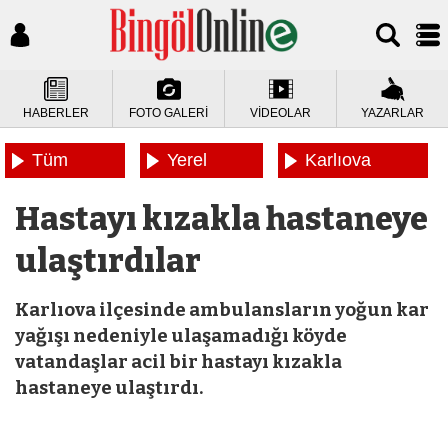
HABERLER
FOTO GALERİ
VİDEOLAR
YAZARLAR
Tüm
Yerel
Karlıova
Haberler
Haberler
Haberleri
Hastayı kızakla hastaneye
ulaştırdılar
Karlıova ilçesinde ambulansların yoğun kar
yağışı nedeniyle ulaşamadığı köyde
vatandaşlar acil bir hastayı kızakla
hastaneye ulaştırdı.