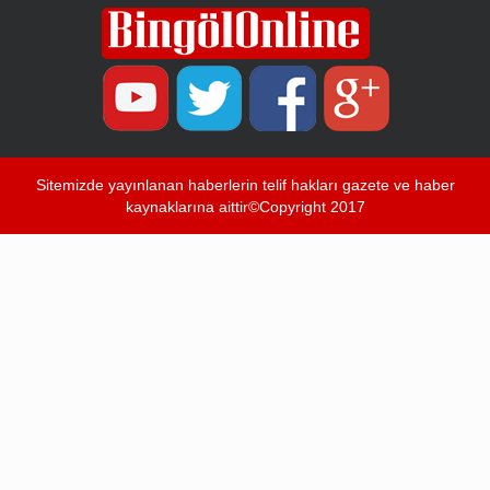
Sitemizde yayınlanan haberlerin telif hakları gazete ve haber
kaynaklarına aittir©Copyright 2017