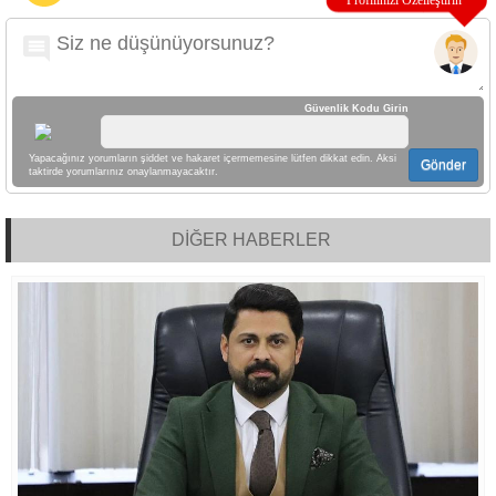
Güvenlik Kodu Girin
Yapacağınız yorumların şiddet ve hakaret içermemesine lütfen dikkat edin. Aksi
Gönder
taktirde yorumlarınız onaylanmayacaktır.
DİĞER HABERLER