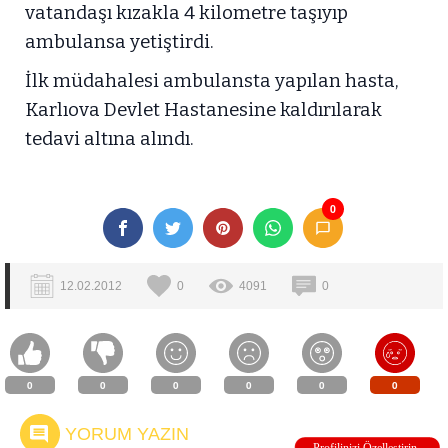
vatandaşı kızakla 4 kilometre taşıyıp
ambulansa yetiştirdi.
İlk müdahalesi ambulansta yapılan hasta,
Karlıova Devlet Hastanesine kaldırılarak
tedavi altına alındı.
0
12.02.2012
0
4091
0
0
0
0
0
0
0
YORUM YAZIN