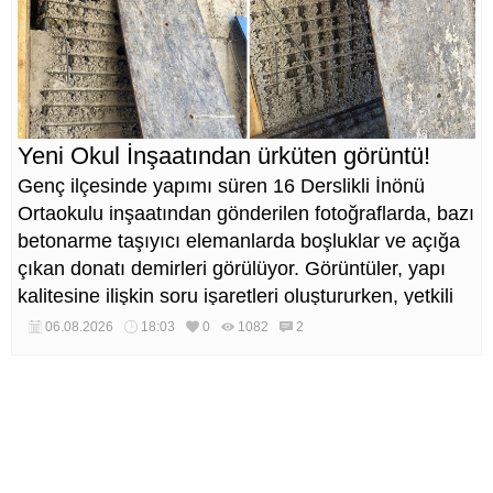
Yeni Okul İnşaatından ürküten görüntü!
Genç ilçesinde yapımı süren 16 Derslikli İnönü
Ortaokulu inşaatından gönderilen fotoğraflarda, bazı
betonarme taşıyıcı elemanlarda boşluklar ve açığa
çıkan donatı demirleri görülüyor. Görüntüler, yapı
kalitesine ilişkin soru işaretleri oluştururken, yetkili
kurumların teknik inceleme yapması çağrısı yapıldı.
06.08.2026
18:03
0
1082
2