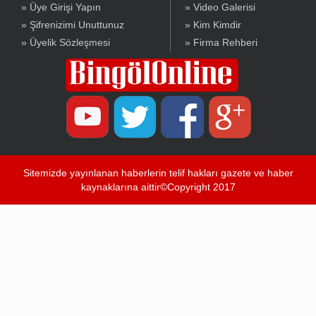
» Üye Girişi Yapın
» Video Galerisi
» Şifrenizimi Unuttunuz
» Kim Kimdir
» Üyelik Sözleşmesi
» Firma Rehberi
Sitemizde yayınlanan haberlerin telif hakları gazete ve haber
kaynaklarına aittir©Copyright 2017