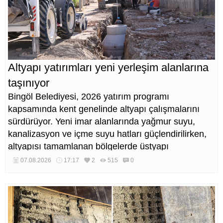
Altyapı yatırımları yeni yerleşim alanlarına
taşınıyor
Bingöl Belediyesi, 2026 yatırım programı
kapsamında kent genelinde altyapı çalışmalarını
sürdürüyor. Yeni imar alanlarında yağmur suyu,
kanalizasyon ve içme suyu hatları güçlendirilirken,
altyapısı tamamlanan bölgelerde üstyapı
düzenlemeleri de eş zamanlı yürütülüyor.
07.08.2026
17:17
2
515
0