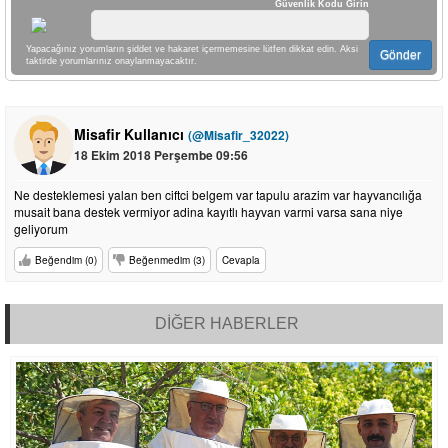
Güvenlik Kodu Girin
Yapacağınız yorumların şiddet ve hakaret içermemesine lütfen dikkat edin. Aksi
Gönder
taktirde yorumlarınız onaylanmayacaktır.
Misafir Kullanıcı
(@Misafir_32022)
18 Ekim 2018 Perşembe 09:56
Ne desteklemesi yalan ben ciftci belgem var tapulu arazim var hayvancılığa
musait bana destek vermiyor adina kayıtlı hayvan varmi varsa sana niye
geliyorum
Beğendim (0)
Beğenmedim (3)
Cevapla
DİĞER HABERLER