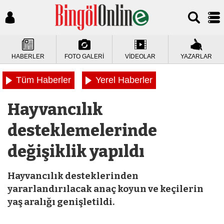
HABERLER
FOTO GALERİ
VİDEOLAR
YAZARLAR
Tüm Haberler
Yerel Haberler
Hayvancılık
desteklemelerinde
değişiklik yapıldı
Hayvancılık desteklerinden
yararlandırılacak anaç koyun ve keçilerin
yaş aralığı genişletildi.