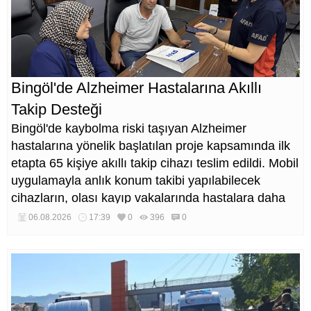
Bingöl'de Alzheimer Hastalarına Akıllı
Takip Desteği
Bingöl'de kaybolma riski taşıyan Alzheimer
hastalarına yönelik başlatılan proje kapsamında ilk
etapta 65 kişiye akıllı takip cihazı teslim edildi. Mobil
uygulamayla anlık konum takibi yapılabilecek
cihazların, olası kayıp vakalarında hastalara daha
kısa sürede ulaşılmasını sağlaması hedefleniyor.
06.08.2026
17:39
0
396
0