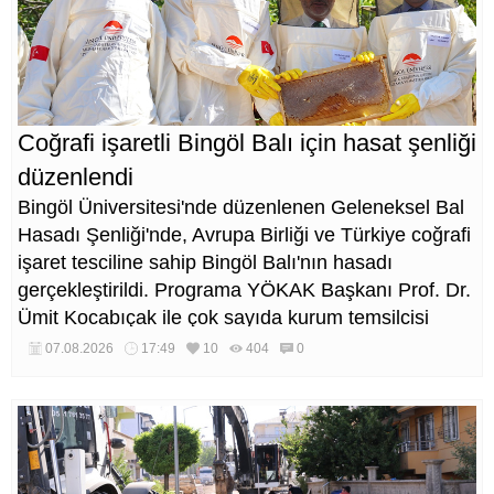
Coğrafi işaretli Bingöl Balı için hasat şenliği
düzenlendi
Bingöl Üniversitesi'nde düzenlenen Geleneksel Bal
Hasadı Şenliği'nde, Avrupa Birliği ve Türkiye coğrafi
işaret tesciline sahip Bingöl Balı'nın hasadı
gerçekleştirildi. Programa YÖKAK Başkanı Prof. Dr.
Ümit Kocabıçak ile çok sayıda kurum temsilcisi
katıldı.
07.08.2026
17:49
10
404
0