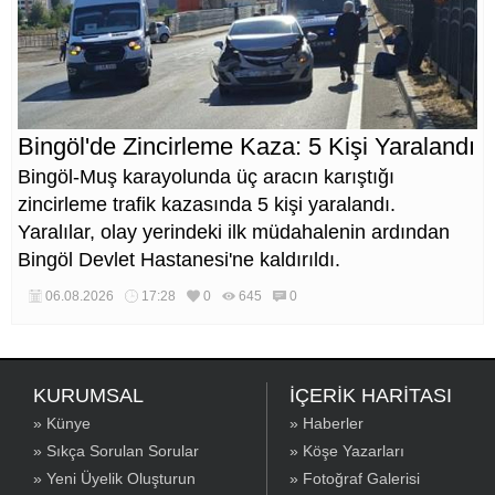
Bingöl'de Zincirleme Kaza: 5 Kişi Yaralandı
Bingöl-Muş karayolunda üç aracın karıştığı
zincirleme trafik kazasında 5 kişi yaralandı.
Yaralılar, olay yerindeki ilk müdahalenin ardından
Bingöl Devlet Hastanesi'ne kaldırıldı.
06.08.2026
17:28
0
645
0
KURUMSAL
İÇERİK HARİTASI
» Künye
» Haberler
» Sıkça Sorulan Sorular
» Köşe Yazarları
» Yeni Üyelik Oluşturun
» Fotoğraf Galerisi