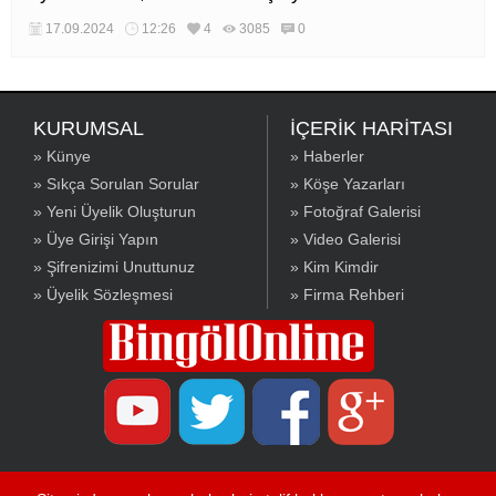
17.09.2024
12:26
4
3085
0
KURUMSAL
İÇERİK HARİTASI
» Künye
» Haberler
» Sıkça Sorulan Sorular
» Köşe Yazarları
» Yeni Üyelik Oluşturun
» Fotoğraf Galerisi
» Üye Girişi Yapın
» Video Galerisi
» Şifrenizimi Unuttunuz
» Kim Kimdir
» Üyelik Sözleşmesi
» Firma Rehberi