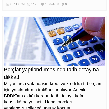
sektöründe devrim yaratmaya hazırlanıyor.
25.11.2024
14:43
0
4768
0
Borçlar yapılandırmasında tarih detayına
dikkat!
Milyonlarca vatandaşın kredi ve kredi kartı borçları
için yapılandırma imkânı sunuluyor. Ancak
BDDK'nın aldığı kararın tarih detayı, kafa
karışıklığına yol açtı. Hangi borçların
yapılandırılabileceği merak konusu.