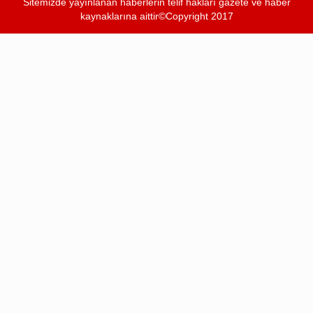
Sitemizde yayınlanan haberlerin telif hakları gazete ve haber
kaynaklarına aittir©Copyright 2017