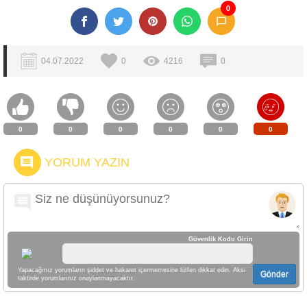
0
04.07.2022
0
4216
0
0
0
0
0
0
0
YORUM YAZIN
Güvenlik Kodu Girin
Yapacağınız yorumların şiddet ve hakaret içermemesine lütfen dikkat edin. Aksi
Gönder
taktirde yorumlarınız onaylanmayacaktır.