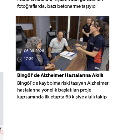
fotoğraflarda, bazı betonarme taşıyıcı
elemanlarda boşluklar ve açığa çıkan
donatı demirleri görülüyor. Görüntüler,
yapı kalitesine ilişkin soru işaretleri
oluştururken, yetkili kurumların teknik
inceleme yapması çağrısı yapıldı.
06.08.2026
17:39
Bingöl'de Alzheimer Hastalarına Akıllı
Bingöl'de kaybolma riski taşıyan Alzheimer
Takip Desteği
hastalarına yönelik başlatılan proje
kapsamında ilk etapta 65 kişiye akıllı takip
cihazı teslim edildi. Mobil uygulamayla
anlık konum takibi yapılabilecek cihazların,
olası kayıp vakalarında hastalara daha kısa
sürede ulaşılmasını sağlaması hedefleniyor.