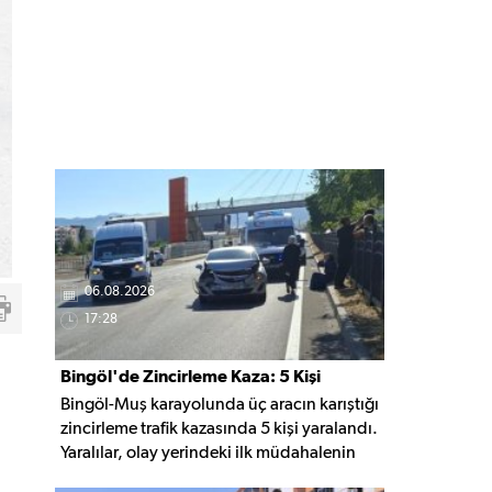
06.08.2026
17:28
Bingöl'de Zincirleme Kaza: 5 Kişi
Bingöl-Muş karayolunda üç aracın karıştığı
Yaralandı
zincirleme trafik kazasında 5 kişi yaralandı.
Yaralılar, olay yerindeki ilk müdahalenin
ardından Bingöl Devlet Hastanesi'ne