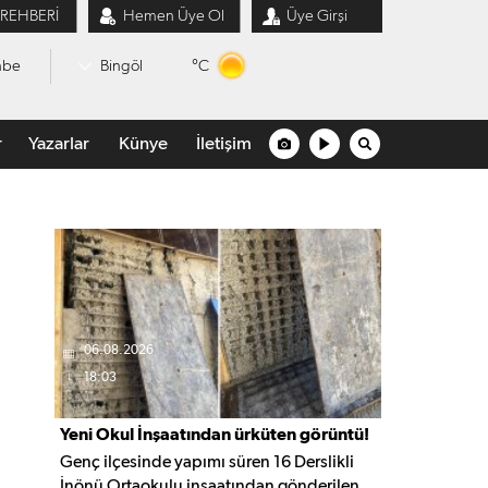
 REHBERİ
Hemen Üye Ol
Üye Girşi
°C
mbe
Bingöl
r
Yazarlar
Künye
İletişim
06.08.2026
18:03
Yeni Okul İnşaatından ürküten görüntü!
Genç ilçesinde yapımı süren 16 Derslikli
İnönü Ortaokulu inşaatından gönderilen