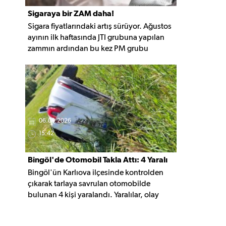
Sigaraya bir ZAM daha!
Sigara fiyatlarındaki artış sürüyor. Ağustos
ayının ilk haftasında JTI grubuna yapılan
zammın ardından bu kez PM grubu
sigaralara 10 TL zam geldi. Güncellemeyle
gruptaki en ucuz sigara 120 TL, en pahalı
sigara ise 140 TL'ye yükseldi.
06.08.2026
15:42
Bingöl'de Otomobil Takla Attı: 4 Yaralı
Bingöl'ün Karlıova ilçesinde kontrolden
çıkarak tarlaya savrulan otomobilde
bulunan 4 kişi yaralandı. Yaralılar, olay
yerindeki ilk müdahalenin ardından
hastaneye kaldırıldı.