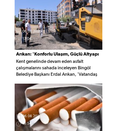
kaldırıldı.
06.08.2026
17:04
Arıkan: 'Konforlu Ulaşım, Güçlü Altyapı
Kent genelinde devam eden asfalt
İçin Çalışıyoruz'
çalışmalarını sahada inceleyen Bingöl
Belediye Başkanı Erdal Arıkan, 'Vatandaş
yapılan çalışmayı değil, o çalışmanın
hayatına kattığı konforu hatırlar' diyerek,
ulaşım yatırımlarında kalıcı ve güvenli
çözümleri öncelediklerini söyledi. Arıkan,
bu sezon yaklaşık 40 bin ton asfalt serimi
gerçekleştirileceğini belirtti.
06.08.2026
16:54