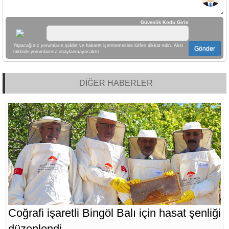
Güvenlik Kodu Girin
Yapacağınız yorumların şiddet ve hakaret içermemesine lütfen dikkat edin. Aksi
Gönder
taktirde yorumlarınız onaylanmayacaktır.
DİĞER HABERLER
Coğrafi işaretli Bingöl Balı için hasat şenliği
düzenlendi