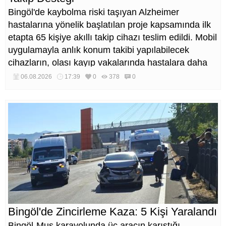
Bingöl'de kaybolma riski taşıyan Alzheimer
hastalarına yönelik başlatılan proje kapsamında ilk
etapta 65 kişiye akıllı takip cihazı teslim edildi. Mobil
uygulamayla anlık konum takibi yapılabilecek
cihazların, olası kayıp vakalarında hastalara daha
kısa sürede ulaşılmasını sağlaması hedefleniyor.
06.08.2026
17:39
0
378
0
Bingöl'de Zincirleme Kaza: 5 Kişi Yaralandı
Bingöl-Muş karayolunda üç aracın karıştığı