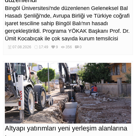
Bingöl Üniversitesi'nde düzenlenen Geleneksel Bal
Hasadı Şenliği'nde, Avrupa Birliği ve Türkiye coğrafi
işaret tesciline sahip Bingöl Balı'nın hasadı
gerçekleştirildi. Programa YÖKAK Başkanı Prof. Dr.
Ümit Kocabıçak ile çok sayıda kurum temsilcisi
katıldı.
07.08.2026
17:49
9
356
0
Altyapı yatırımları yeni yerleşim alanlarına