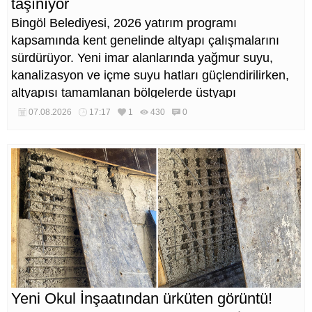
taşınıyor
Bingöl Belediyesi, 2026 yatırım programı
kapsamında kent genelinde altyapı çalışmalarını
sürdürüyor. Yeni imar alanlarında yağmur suyu,
kanalizasyon ve içme suyu hatları güçlendirilirken,
altyapısı tamamlanan bölgelerde üstyapı
düzenlemeleri de eş zamanlı yürütülüyor.
07.08.2026
17:17
1
430
0
Yeni Okul İnşaatından ürküten görüntü!