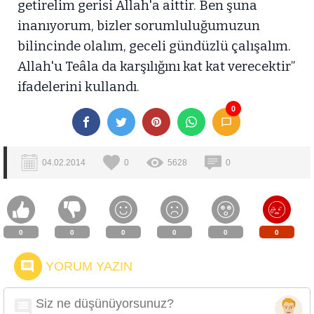
getirelim gerisi Allah'a aittir. Ben şuna
inanıyorum, bizler sorumluluğumuzun
bilincinde olalım, geceli gündüzlü çalışalım.
Allah'u Teâla da karşılığını kat kat verecektir”
ifadelerini kullandı.
0
04.02.2014
0
5628
0
0
0
0
0
0
0
YORUM YAZIN