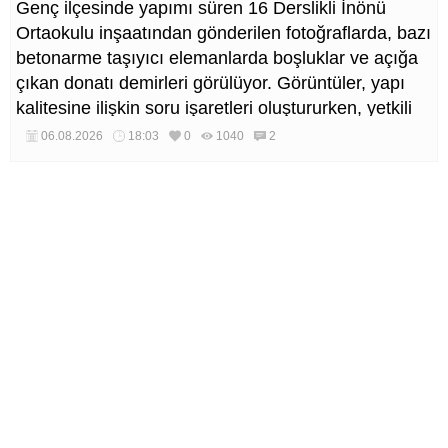
Genç ilçesinde yapımı süren 16 Derslikli İnönü
Ortaokulu inşaatından gönderilen fotoğraflarda, bazı
betonarme taşıyıcı elemanlarda boşluklar ve açığa
çıkan donatı demirleri görülüyor. Görüntüler, yapı
kalitesine ilişkin soru işaretleri oluştururken, yetkili
kurumların teknik inceleme yapması çağrısı yapıldı.
06.08.2026
18:03
0
1040
2