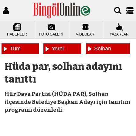
HABERLER
FOTO GALERİ
VİDEOLAR
YAZARLAR
Tüm
Yerel
Solhan
Haberler
Haberler
Haberleri
Hüda par, solhan adayını
tanıttı
Hür Dava Partisi (HÜDA PAR), Solhan
ilçesinde Belediye Başkan Adayı için tanıtım
programı düzenledi.