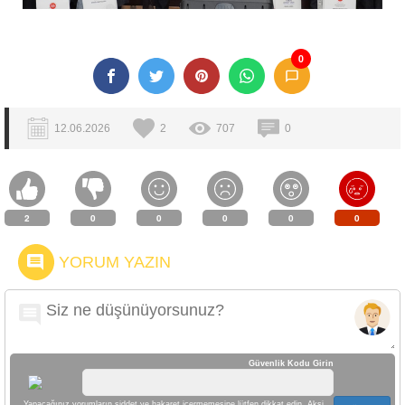
0
12.06.2026
2
707
0
2
0
0
0
0
0
YORUM YAZIN
Güvenlik Kodu Girin
Yapacağınız yorumların şiddet ve hakaret içermemesine lütfen dikkat edin. Aksi