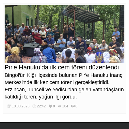
Pir'e Hanuku'da ilk cem töreni düzenlendi
Bingöl'ün Kiğı ilçesinde bulunan Pir'e Hanuku İnanç
Merkezi'nde ilk kez cem töreni gerçekleştirildi.
Erzincan, Tunceli ve Yedisu'dan gelen vatandaşların
katıldığı tören, yoğun ilgi gördü.
10.08.2026
22:42
0
104
0