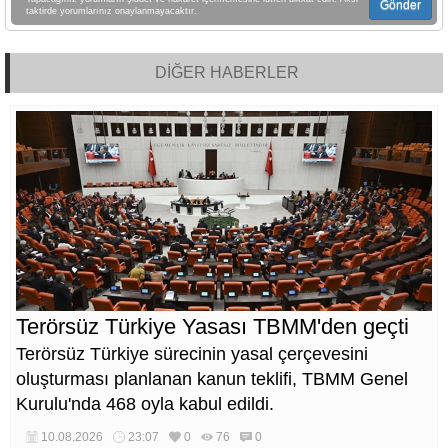
Gönder
taktirde yorumlarınız onaylanmayacaktır.
DİĞER HABERLER
Terörsüz Türkiye Yasası TBMM'den geçti
Terörsüz Türkiye sürecinin yasal çerçevesini
oluşturması planlanan kanun teklifi, TBMM Genel
Kurulu'nda 468 oyla kabul edildi.
10.08.2026
23:07
0
76
0