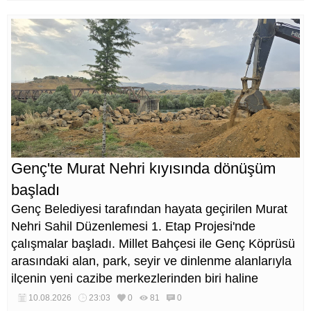
Genç'te Murat Nehri kıyısında dönüşüm
başladı
Genç Belediyesi tarafından hayata geçirilen Murat
Nehri Sahil Düzenlemesi 1. Etap Projesi'nde
çalışmalar başladı. Millet Bahçesi ile Genç Köprüsü
arasındaki alan, park, seyir ve dinlenme alanlarıyla
ilçenin yeni cazibe merkezlerinden biri haline
getirilecek.
10.08.2026
23:03
0
81
0