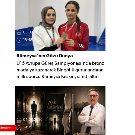
nedeninin belirlenmesi için inceleme
başlatıldı.
05.08.2026
18:48
Rümeysa'nın Gözü Dünya
U15 Avrupa Güreş Şampiyonası'nda bronz
Şampiyonluğunda
madalya kazanarak Bingöl'ü gururlandıran
milli sporcu Rümeysa Keskin, şimdi altın
madalya için mindere çıkmaya hazırlanıyor.
Gözünü Avrupa ve Dünya
şampiyonluklarına diken Keskin, yeni
başarılar için çalışmalarını sürdürüyor.
04.08.2026
19:35