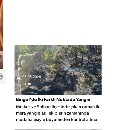
05.08.2026
19:38
Bingöl'de İki Farklı Noktada Yangın
Merkez ve Solhan ilçesinde çıkan orman ile
Paniği
mera yangınları, ekiplerin zamanında
müdahalesiyle büyümeden kontrol altına
alınarak söndürüldü. Yangınların çıkış