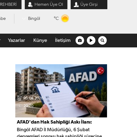
 REHBERİ
Hemen Üye Ol
Üye Girşi
°C
mbe
Bingöl
r
Yazarlar
Künye
İletişim
05.08.2026
20:20
AFAD'dan Hak Sahipliği Askı İlanı:
Bingöl AFAD İl Müdürlüğü, 6 Şubat
Başvurular Başladı
depremleri sonrası hak sahipliği sürecine