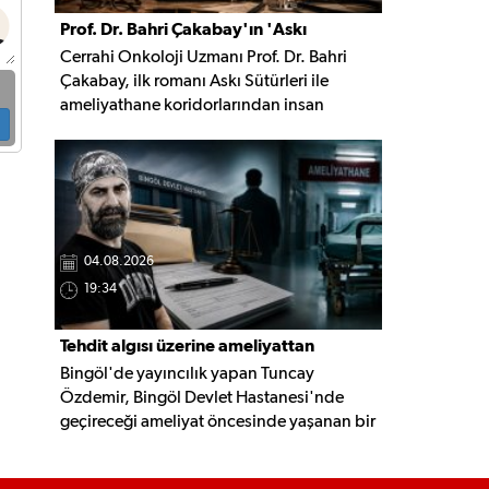
Prof. Dr. Bahri Çakabay'ın 'Askı
Cerrahi Onkoloji Uzmanı Prof. Dr. Bahri
Sütürleri' kitabı çıktı
Çakabay, ilk romanı Askı Sütürleri ile
ameliyathane koridorlarından insan
ruhunun derinliklerine uzanan, hafıza,
dostluk ve yaşam üzerine kurulu çok
katmanlı bir anlatıya imza attı.
04.08.2026
19:34
Tehdit algısı üzerine ameliyattan
Bingöl'de yayıncılık yapan Tuncay
vazgeçti, şikâyetçi oldu
Özdemir, Bingöl Devlet Hastanesi'nde
geçireceği ameliyat öncesinde yaşanan bir
diyalog nedeniyle ameliyatı yaptırmaktan
vazgeçtiğini belirterek İl Sağlık