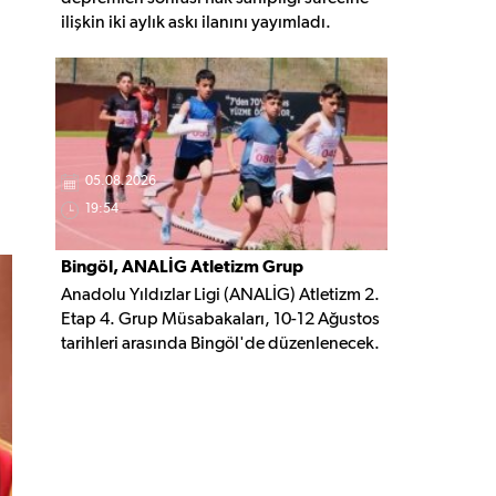
ilişkin iki aylık askı ilanını yayımladı.
Belirlenen şartları taşıyan vatandaşlar, 3
Ekim 2026'ya kadar gerekli belgelerle
başvuruda bulunabilecek.
05.08.2026
19:54
Bingöl, ANALİG Atletizm Grup
Anadolu Yıldızlar Ligi (ANALİG) Atletizm 2.
Yarışmalarına Ev Sahipliği Yapacak
Etap 4. Grup Müsabakaları, 10-12 Ağustos
tarihleri arasında Bingöl'de düzenlenecek.
Organizasyonda 16 ilden 209 sporcu
madalya mücadelesi verecek.