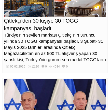
Çitlekçi'den 30 kişiye 30 TOGG
kampanyası başladı...
Türkiye'nin sevilen markası Çitlekçi'nin 30'uncu
yılında 30 TOGG kampanyası başladı. 3 Şubat- 31
Mayıs 2025 tarihleri arasında Çitlekçi
Mağazacılıktan en az 500 TL alışveriş yapan 30
şanslı kişi, Türkiye'nin gururu son model TOGG'ların
sahibi olma fırsatı yakalayacak.
05.02.2025
12:20
0
4034
0