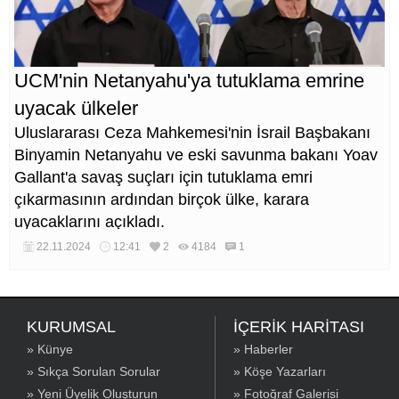
UCM'nin Netanyahu'ya tutuklama emrine
uyacak ülkeler
Uluslararası Ceza Mahkemesi'nin İsrail Başbakanı
Binyamin Netanyahu ve eski savunma bakanı Yoav
Gallant'a savaş suçları için tutuklama emri
çıkarmasının ardından birçok ülke, karara
uyacaklarını açıkladı.
22.11.2024
12:41
2
4184
1
KURUMSAL
İÇERİK HARİTASI
» Künye
» Haberler
» Sıkça Sorulan Sorular
» Köşe Yazarları
» Yeni Üyelik Oluşturun
» Fotoğraf Galerisi