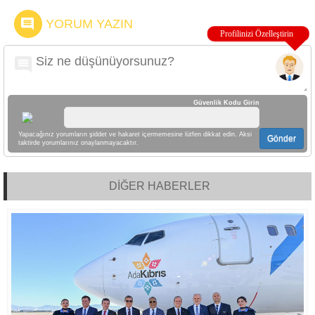
YORUM YAZIN
Güvenlik Kodu Girin
Yapacağınız yorumların şiddet ve hakaret içermemesine lütfen dikkat edin. Aksi
Gönder
taktirde yorumlarınız onaylanmayacaktır.
DİĞER HABERLER