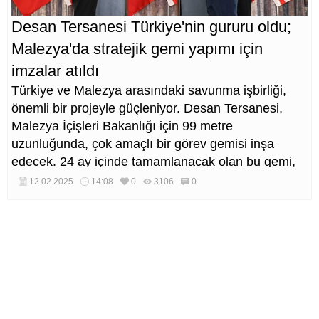
Desan Tersanesi Türkiye'nin gururu oldu;
Malezya'da stratejik gemi yapımı için
imzalar atıldı
Türkiye ve Malezya arasındaki savunma işbirliği,
önemli bir projeyle güçleniyor. Desan Tersanesi,
Malezya İçişleri Bakanlığı için 99 metre
uzunluğunda, çok amaçlı bir görev gemisi inşa
edecek. 24 ay içinde tamamlanacak olan bu gemi,
Malezya Sahil Güvenlik Komutanlığı (MMEA)
12.02.2025
14:08
0
3106
0
envanterindeki en büyük gemi olma özelliğini
taşıyacak.