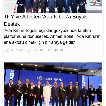
THY ve AJet'ten 'Ada Kıbrıs'a Büyük
Destek
'Ada Kıbrıs' logolu uçaklar gökyüzünde tanıtım
platformuna dönüşecek. Ahmet Bolat: 'Ada Kıbrıs'ın
ana aktörü olmak için bir araya geldik'
08.07.2025
13:59
0
1943
0