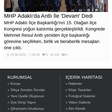
MHP Adaklı'da Antlı İle 'Devam' Dedi
MHP Adaklı İlçe Başkanlığı'nın 15. Olağan İlçe
Kongresi yoğun katılımla gerçekleştirildi. Kongrede
Mehmet Resul Antlı yeniden ilçe başkanlığı
görevine seçilirken, birlik ve beraberlik mesajları
öne çıktı.
10.08.2026
00:18
0
318
0
KURUMSAL
İÇERİK HARİTASI
» Künye
» Haberler
» Sıkça Sorulan Sorular
» Köşe Yazarları
» Yeni Üyelik Oluşturun
» Fotoğraf Galerisi
» Üye Girişi Yapın
» Video Galerisi
» Şifrenizimi Unuttunuz
» Kim Kimdir