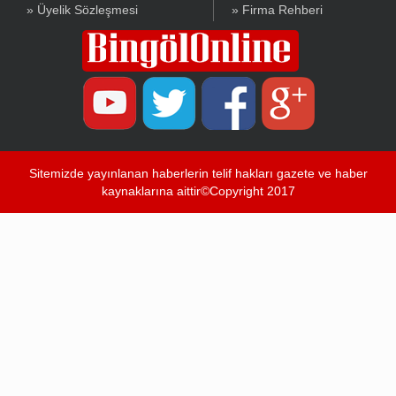
» Üyelik Sözleşmesi
» Firma Rehberi
Sitemizde yayınlanan haberlerin telif hakları gazete ve haber
kaynaklarına aittir©Copyright 2017