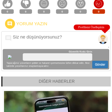
0
0
0
0
0
0
YORUM YAZIN
Güvenlik Kodu Girin
Yapacağınız yorumların şiddet ve hakaret içermemesine lütfen dikkat edin. Aksi
Gönder
taktirde yorumlarınız onaylanmayacaktır.
DİĞER HABERLER