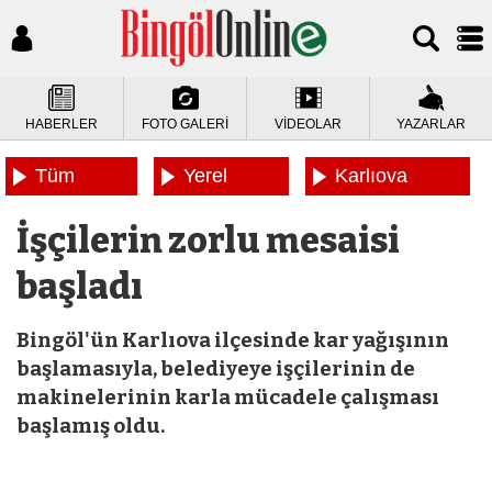
HABERLER
FOTO GALERİ
VİDEOLAR
YAZARLAR
Tüm
Yerel
Karlıova
Haberler
Haberler
Haberleri
İşçilerin zorlu mesaisi
başladı
Bingöl'ün Karlıova ilçesinde kar yağışının
başlamasıyla, belediyeye işçilerinin de
makinelerinin karla mücadele çalışması
başlamış oldu.