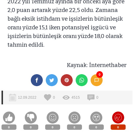
2022 yılı Temmuz ayında bir önceki aya göre
2,0 puan artarak yüzde 22,5 oldu. Zamana
bağlı eksik istihdam ve işsizlerin bütünleşik
oranı yüzde 15,1 iken potansiyel işgücü ve
işsizlerin bütünleşik oranı yüzde 18,0 olarak
tahmin edildi.
Kaynak: İnternethaber
0
12.09.2022
0
4515
0
0
0
0
0
0
0