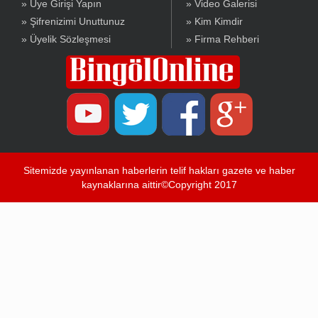
» Üye Girişi Yapın
» Video Galerisi
» Şifrenizimi Unuttunuz
» Kim Kimdir
» Üyelik Sözleşmesi
» Firma Rehberi
Sitemizde yayınlanan haberlerin telif hakları gazete ve haber
kaynaklarına aittir©Copyright 2017