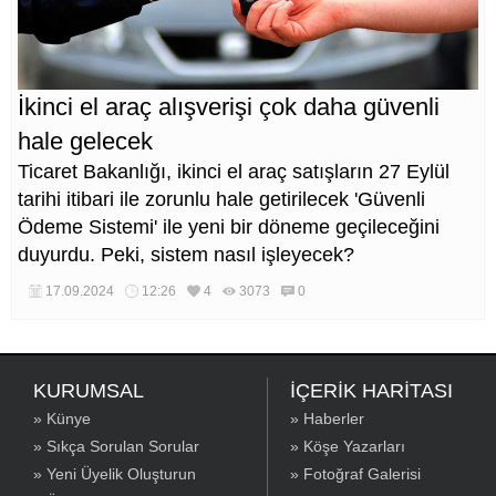
İkinci el araç alışverişi çok daha güvenli
hale gelecek
Ticaret Bakanlığı, ikinci el araç satışların 27 Eylül
tarihi itibari ile zorunlu hale getirilecek 'Güvenli
Ödeme Sistemi' ile yeni bir döneme geçileceğini
duyurdu. Peki, sistem nasıl işleyecek?
17.09.2024
12:26
4
3073
0
KURUMSAL
İÇERİK HARİTASI
» Künye
» Haberler
» Sıkça Sorulan Sorular
» Köşe Yazarları
» Yeni Üyelik Oluşturun
» Fotoğraf Galerisi