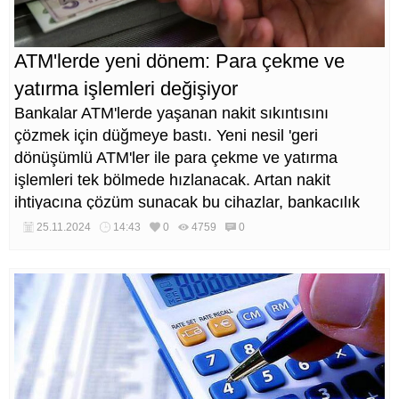
ATM'lerde yeni dönem: Para çekme ve
yatırma işlemleri değişiyor
Bankalar ATM'lerde yaşanan nakit sıkıntısını
çözmek için düğmeye bastı. Yeni nesil 'geri
dönüşümlü ATM'ler ile para çekme ve yatırma
işlemleri tek bölmede hızlanacak. Artan nakit
ihtiyacına çözüm sunacak bu cihazlar, bankacılık
sektöründe devrim yaratmaya hazırlanıyor.
25.11.2024
14:43
0
4759
0