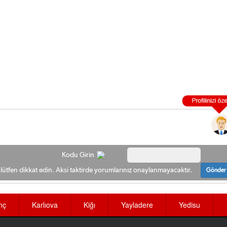
Kodu Girin
ütfen dikkat edin. Aksi taktirde yorumlarınız onaylanmayacaktır.
Gönder
nç
Karlıova
Kiğı
Yayladere
Yedisu