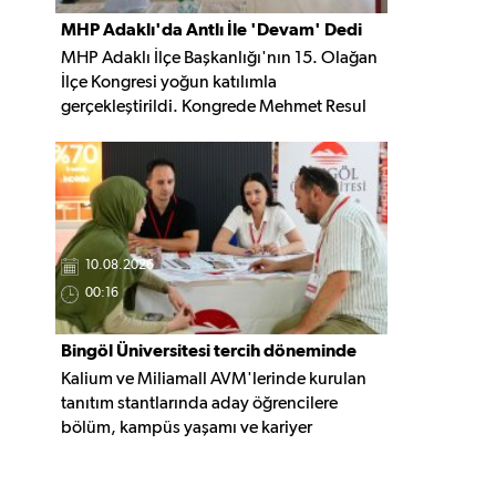
MHP Adaklı'da Antlı İle 'Devam' Dedi
MHP Adaklı İlçe Başkanlığı'nın 15. Olağan
İlçe Kongresi yoğun katılımla
gerçekleştirildi. Kongrede Mehmet Resul
Antlı yeniden ilçe başkanlığı görevine
seçilirken, birlik ve beraberlik mesajları öne
çıktı.
10.08.2026
00:16
Bingöl Üniversitesi tercih döneminde
Kalium ve Miliamall AVM'lerinde kurulan
sahaya indi
tanıtım stantlarında aday öğrencilere
bölüm, kampüs yaşamı ve kariyer
olanakları hakkında doğrudan bilgi
veriliyor.