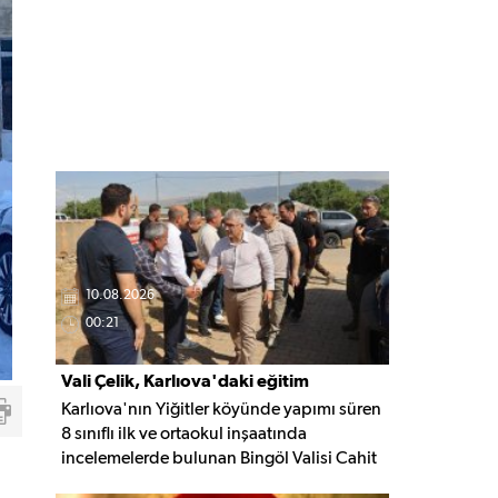
10.08.2026
00:21
Vali Çelik, Karlıova'daki eğitim
Karlıova'nın Yiğitler köyünde yapımı süren
yatırımlarını yerinde inceledi
8 sınıflı ilk ve ortaokul inşaatında
incelemelerde bulunan Bingöl Valisi Cahit
Çelik, eğitim yatırımlarının son durumu