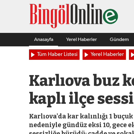
Anasayfa
Yerel Haberler
Gündem
Tüm Haber Listesi
Yerel Haberler
Karlıova buz k
kaplı ilçe ses
Karlıova'da kar kalınlığı 1 buç
nedeniyle gündüz eksi 10, gece ek
sessizliğe bürüdü; cadde ve sokak