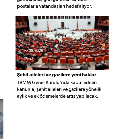
postalarla vatandaşları hedef alıyor.
Uzmanlar, 'Mahkemeden tebligat geldi'
mesajlarıyla gönderilen bağlantılara
kesinlikle tıklanmaması gerektiği
konusunda uyarıyor.
10.08.2026
00:21
Şehit aileleri ve gazilere yeni haklar
TBMM Genel Kurulu'nda kabul edilen
içeren teklif yasalaştı
kanunla, şehit aileleri ve gazilere yönelik
aylık ve ek ödemelerde artış yapılacak.
Düzenleme, vazife malulleri ile 15 Temmuz
ve terör olaylarında yaralanan bazı kişilere
yeni haklar getiriyor.