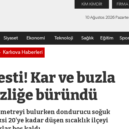
KİM KİMDİR
FİRMA
10 Ağustos 2026 Pazarte
Siyaset
Ekonomi
Teknoloji
Sağlık
Eğitim
Spo
Karlıova Haberleri
esti! Kar ve buzla
sizliğe büründü
uk metreyi bulurken dondurucu soğuk
si 20'ye kadar düşen sıcaklık ilçeyi
lar boş kaldı.