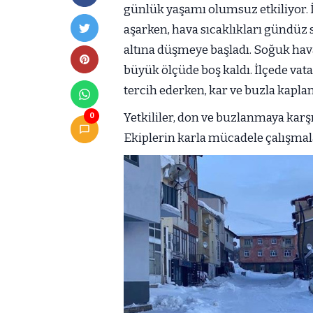
günlük yaşamı olumsuz etkiliyor. İ
aşarken, hava sıcaklıkları gündüz s
altına düşmeye başladı. Soğuk ha
büyük ölçüde boş kaldı. İlçede va
tercih ederken, kar ve buzla kapla
Yetkililer, don ve buzlanmaya karş
0
Ekiplerin karla mücadele çalışmala