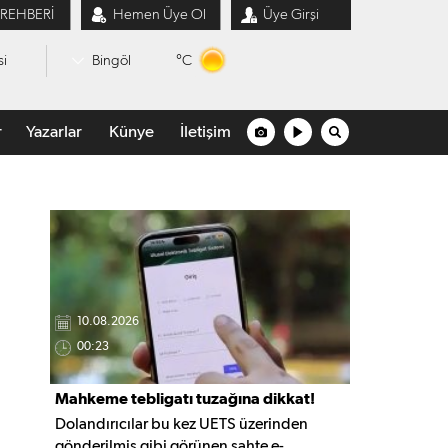
 REHBERİ
Hemen Üye Ol
Üye Girşi
°C
si
Bingöl
r
Yazarlar
Künye
İletişim
10.08.2026
00:23
Mahkeme tebligatı tuzağına dikkat!
Dolandırıcılar bu kez UETS üzerinden
gönderilmiş gibi görünen sahte e-