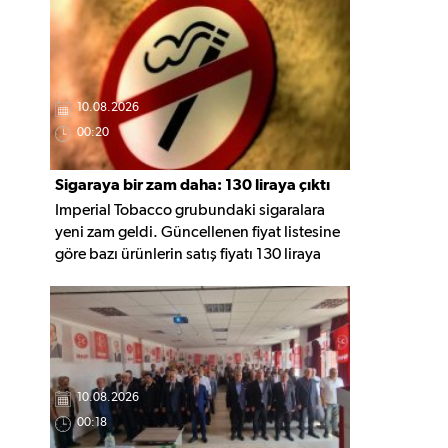
hakkında yetkililerden bilgi aldı.
10.08.2026
00:20
Sigaraya bir zam daha: 130 liraya çıktı
Imperial Tobacco grubundaki sigaralara
yeni zam geldi. Güncellenen fiyat listesine
göre bazı ürünlerin satış fiyatı 130 liraya
yükselirken, zamlı tarifeler 10 Ağustos'tan
itibaren geçerli olacak.
10.08.2026
00:18