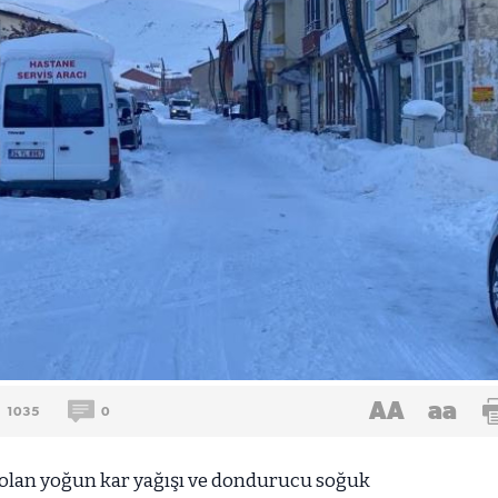
AA
aa
1035
0
i olan yoğun kar yağışı ve dondurucu soğuk