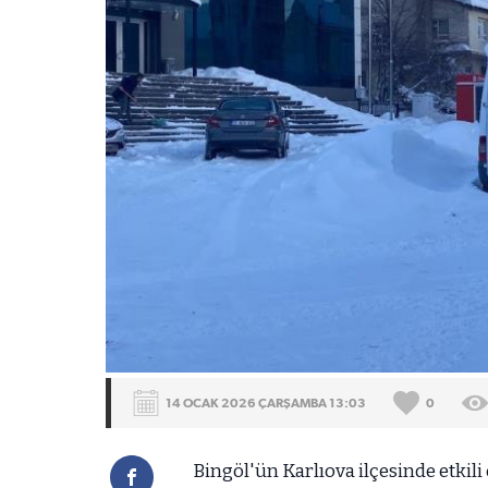
14 OCAK 2026 ÇARŞAMBA 13:03
0
Bingöl'ün Karlıova ilçesinde etkil