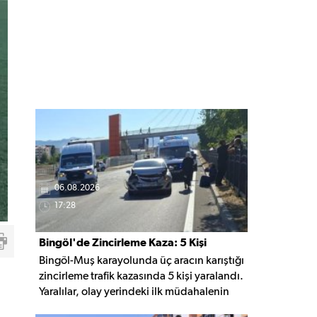
06.08.2026
17:28
Bingöl'de Zincirleme Kaza: 5 Kişi
Bingöl-Muş karayolunda üç aracın karıştığı
Yaralandı
zincirleme trafik kazasında 5 kişi yaralandı.
Yaralılar, olay yerindeki ilk müdahalenin
ardından Bingöl Devlet Hastanesi'ne