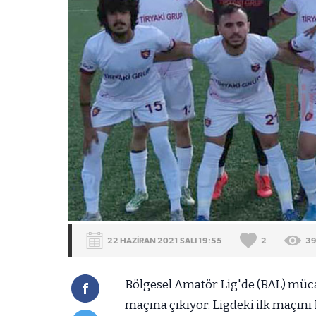
22 HAZİRAN 2021 SALI 19:55
2
3
Bölgesel Amatör Lig'de (BAL) müca
maçına çıkıyor. Ligdeki ilk maçını