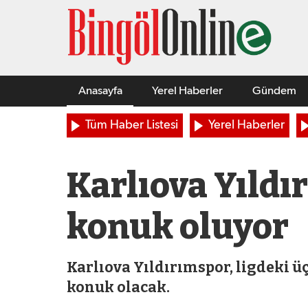
Anasayfa
Yerel Haberler
Gündem
Tüm Haber Listesi
Yerel Haberler
Karlıova Yıldı
konuk oluyor
Karlıova Yıldırımspor, ligdeki 
konuk olacak.