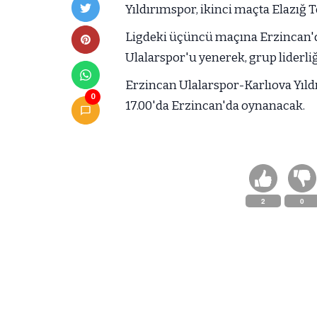
Yıldırımspor, ikinci maçta Elazığ T
Ligdeki üçüncü maçına Erzincan'da
Ulalarspor'u yenerek, grup liderliğ
Erzincan Ulalarspor-Karlıova Yıl
0
17.00'da Erzincan'da oynanacak.
2
0