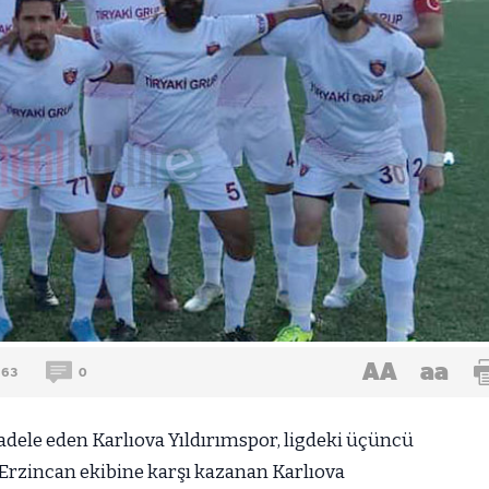
AA
aa
963
0
dele eden Karlıova Yıldırımspor, ligdeki üçüncü
 Erzincan ekibine karşı kazanan Karlıova