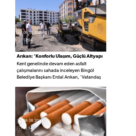
kaldırıldı.
06.08.2026
17:04
Arıkan: 'Konforlu Ulaşım, Güçlü Altyapı
Kent genelinde devam eden asfalt
İçin Çalışıyoruz'
çalışmalarını sahada inceleyen Bingöl
Belediye Başkanı Erdal Arıkan, 'Vatandaş
yapılan çalışmayı değil, o çalışmanın
hayatına kattığı konforu hatırlar' diyerek,
ulaşım yatırımlarında kalıcı ve güvenli
çözümleri öncelediklerini söyledi. Arıkan,
bu sezon yaklaşık 40 bin ton asfalt serimi
gerçekleştirileceğini belirtti.
06.08.2026
16:54