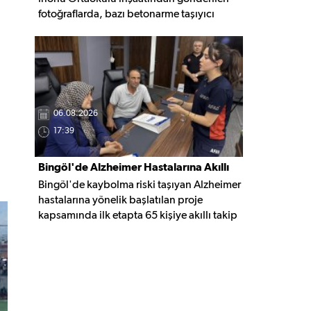
fotoğraflarda, bazı betonarme taşıyıcı
elemanlarda boşluklar ve açığa çıkan
donatı demirleri görülüyor. Görüntüler,
yapı kalitesine ilişkin soru işaretleri
oluştururken, yetkili kurumların teknik
inceleme yapması çağrısı yapıldı.
06.08.2026
17:39
Bingöl'de Alzheimer Hastalarına Akıllı
Bingöl'de kaybolma riski taşıyan Alzheimer
Takip Desteği
hastalarına yönelik başlatılan proje
kapsamında ilk etapta 65 kişiye akıllı takip
cihazı teslim edildi. Mobil uygulamayla
anlık konum takibi yapılabilecek cihazların,
olası kayıp vakalarında hastalara daha kısa
sürede ulaşılmasını sağlaması hedefleniyor.