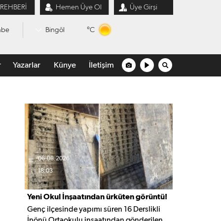
 REHBERİ
Hemen Üye Ol
Üye Girşi
°C
mbe
Bingöl
r
Yazarlar
Künye
İletişim
06.08.2026
18:03
Yeni Okul İnşaatından ürküten görüntü!
Genç ilçesinde yapımı süren 16 Derslikli
İnönü Ortaokulu inşaatından gönderilen