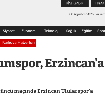
KİM KİMDİR
FİRMA
06 Ağustos 2026 Perşe
Siyaset
Ekonomi
Teknoloji
Sağlık
Eğitim
Spo
Karlıova Haberleri
rımspor, Erzincan'a
üçüncü maçında Erzincan Ulularspor'a