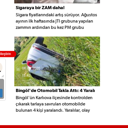
Sigaraya bir ZAM daha!
Sigara fiyatlarındaki artış sürüyor. Ağustos
ayının ilk haftasında JTI grubuna yapılan
zammın ardından bu kez PM grubu
sigaralara 10 TL zam geldi. Güncellemeyle
gruptaki en ucuz sigara 120 TL, en pahalı
sigara ise 140 TL'ye yükseldi.
06.08.2026
15:42
Bingöl'de Otomobil Takla Attı: 4 Yaralı
Bingöl'ün Karlıova ilçesinde kontrolden
çıkarak tarlaya savrulan otomobilde
bulunan 4 kişi yaralandı. Yaralılar, olay
yerindeki ilk müdahalenin ardından
hastaneye kaldırıldı.