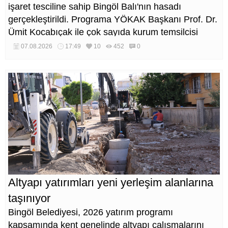
işaret tesciline sahip Bingöl Balı'nın hasadı
gerçekleştirildi. Programa YÖKAK Başkanı Prof. Dr.
Ümit Kocabıçak ile çok sayıda kurum temsilcisi
katıldı.
07.08.2026
17:49
10
452
0
Altyapı yatırımları yeni yerleşim alanlarına
taşınıyor
Bingöl Belediyesi, 2026 yatırım programı
kapsamında kent genelinde altyapı çalışmalarını