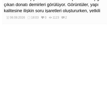
çıkan donatı demirleri görülüyor. Görüntüler, yapı
kalitesine ilişkin soru işaretleri oluştururken, yetkili
kurumların teknik inceleme yapması çağrısı yapıldı.
06.08.2026
18:03
0
1123
2