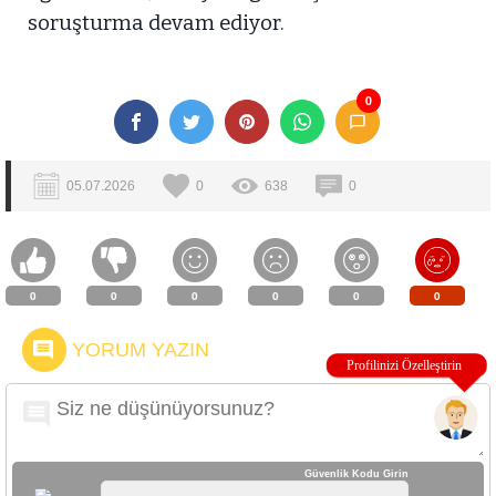
soruşturma devam ediyor.
0
05.07.2026
0
638
0
0
0
0
0
0
0
YORUM YAZIN
Güvenlik Kodu Girin