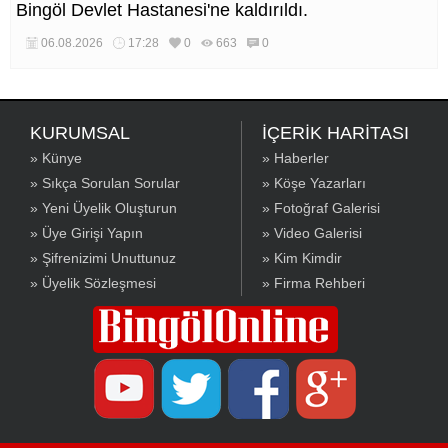
Bingöl Devlet Hastanesi'ne kaldırıldı.
06.08.2026
17:28
0
663
0
KURUMSAL
İÇERİK HARİTASI
» Künye
» Haberler
» Sıkça Sorulan Sorular
» Köşe Yazarları
» Yeni Üyelik Oluşturun
» Fotoğraf Galerisi
» Üye Girişi Yapın
» Video Galerisi
» Şifrenizimi Unuttunuz
» Kim Kimdir
» Üyelik Sözleşmesi
» Firma Rehberi