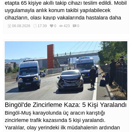
etapta 65 kişiye akıllı takip cihazı teslim edildi. Mobil
uygulamayla anlık konum takibi yapılabilecek
cihazların, olası kayıp vakalarında hastalara daha
kısa sürede ulaşılmasını sağlaması hedefleniyor.
06.08.2026
17:39
0
423
0
Bingöl'de Zincirleme Kaza: 5 Kişi Yaralandı
Bingöl-Muş karayolunda üç aracın karıştığı
zincirleme trafik kazasında 5 kişi yaralandı.
Yaralılar, olay yerindeki ilk müdahalenin ardından