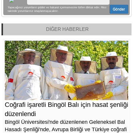
Yapacağınız yorumların şiddet ve hakaret içermemesine lütfen dikkat edin. Aksi
Gönder
taktirde yorumlarınız onaylanmayacaktır.
DİĞER HABERLER
Coğrafi işaretli Bingöl Balı için hasat şenliği
düzenlendi
Bingöl Üniversitesi'nde düzenlenen Geleneksel Bal
Hasadı Şenliği'nde, Avrupa Birliği ve Türkiye coğrafi