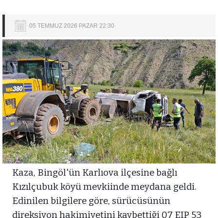
05 TEMMUZ 2026 PAZAR 22:30
Kaza, Bingöl'ün Karlıova ilçesine bağlı
Kızılçubuk köyü mevkiinde meydana geldi.
Edinilen bilgilere göre, sürücüsünün
direksiyon hakimiyetini kaybettiği 07 EIP 53