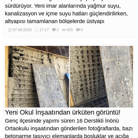
sürdürüyor. Yeni imar alanlarında yağmur suyu,
kanalizasyon ve içme suyu hatları güçlendirilirken,
altyapısı tamamlanan bölgelerde üstyapı
düzenlemeleri de eş zamanlı yürütülüyor.
07.08.2026
17:17
2
555
0
Yeni Okul İnşaatından ürküten görüntü!
Genç ilçesinde yapımı süren 16 Derslikli İnönü
Ortaokulu inşaatından gönderilen fotoğraflarda, bazı
betonarme taşıyıcı elemanlarda boşluklar ve açığa