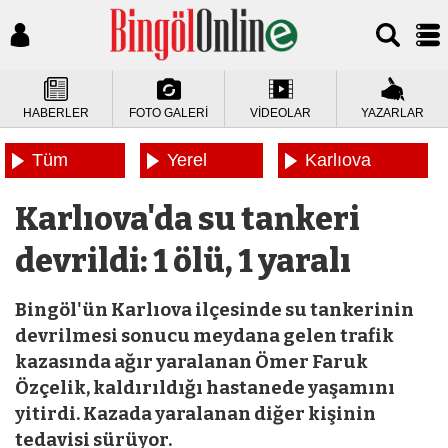
HABERLER
FOTO GALERİ
VİDEOLAR
YAZARLAR
Tüm
Yerel
Karlıova
Haberler
Haberler
Haberleri
Karlıova'da su tankeri
devrildi: 1 ölü, 1 yaralı
Bingöl'ün Karlıova ilçesinde su tankerinin
devrilmesi sonucu meydana gelen trafik
kazasında ağır yaralanan Ömer Faruk
Özçelik, kaldırıldığı hastanede yaşamını
yitirdi. Kazada yaralanan diğer kişinin
tedavisi sürüyor.